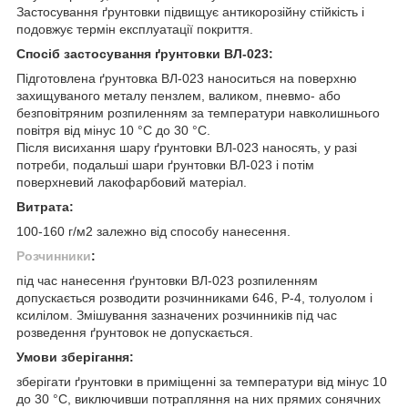
Застосування ґрунтовки підвищує антикорозійну стійкість і
подовжує термін експлуатації покриття.
Спосіб застосування ґрунтовки ВЛ-023:
Підготовлена ґрунтовка ВЛ-023 наноситься на поверхню
захищуваного металу пензлем, валиком, пневмо- або
безповітряним розпиленням за температури навколишнього
повітря від мінус 10 °C до 30 °C.
Після висихання шару ґрунтовки ВЛ-023 наносять, у разі
потреби, подальші шари ґрунтовки ВЛ-023 і потім
поверхневий лакофарбовий матеріал.
Витрата:
100-160 г/м2 залежно від способу нанесення.
Розчинники
:
під час нанесення ґрунтовки ВЛ-023 розпиленням
допускається розводити розчинниками 646, Р-4, толуолом і
ксилілом. Змішування зазначених розчинників під час
розведення ґрунтовок не допускається.
Умови зберігання:
зберігати ґрунтовки в приміщенні за температури від мінус 10
до 30 °C, виключивши потрапляння на них прямих сонячних