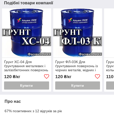
Подібні товари компанії
Ґрунт ХС-04 Для
Ґрунт ФЛ-03К Для
Ґрун
ґрунтування металевих і
ґрунтування поверхонь із
ґрун
залізобетонних поверхонь
чорних металів, мідних і
коль
титанових сплавів
120
120
110
₴/кг
₴/кг
Купити
Купити
Про нас
67% позитивних з 12 відгуків за рік