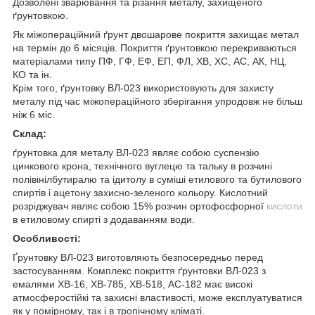
Дозволені зварювання та різання металу, захищеного
ґрунтовкою.
Як міжопераційний ґрунт двошарове покриття захищає метал
на термін до 6 місяців. Покриття ґрунтовкою перекриваються
матеріалами типу ПФ, ГФ, ЕФ, ЕП, ФЛ, ХВ, ХС, АС, АК, НЦ,
КО та ін.
Крім того, ґрунтовку ВЛ-023 використовують для захисту
металу під час міжопераційного зберігання упродовж не більш
ніж 6 міс.
Склад:
ґрунтовка для металу ВЛ-023 являє собою суспензію
цинкового крона, технічного вуглецю та тальку в розчині
полівінілбутиралю та ідитолу в суміші етилового та бутилового
спиртів і ацетону захисно-зеленого кольору. Кислотний
розріджувач являє собою 15% розчин ортофосфорної
кислоти
в етиловому спирті з додаванням води.
Особливості:
Ґрунтовку ВЛ-023 виготовляють безпосередньо перед
застосуванням. Комплекс покриття ґрунтовки ВЛ-023 з
емалями ХВ-16, ХВ-785, ХВ-518, АС-182 має високі
атмосферостійкі та захисні властивості, може експлуатуватися
як у помірному, так і в тропічному кліматі.