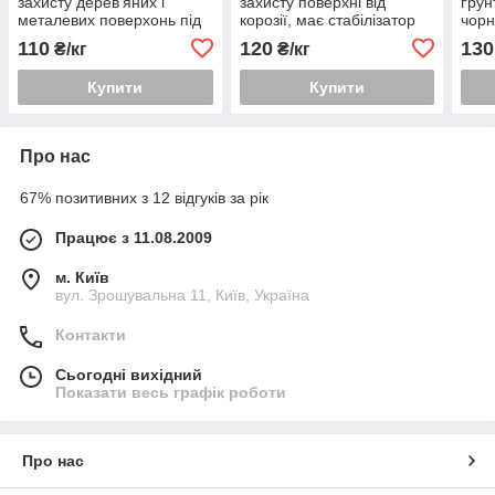
захисту дерев'яних і
захисту поверхні від
ґрун
металевих поверхонь під
корозії, має стабілізатор
чорн
покриття різними
іржі в складі
пове
110
120
130
₴/кг
₴/кг
емалями
мет
Купити
Купити
Про нас
67% позитивних з 12 відгуків за рік
Працює з 11.08.2009
м. Київ
вул. Зрошувальна 11, Київ, Україна
Контакти
Сьогодні вихідний
Показати весь графік роботи
Про нас