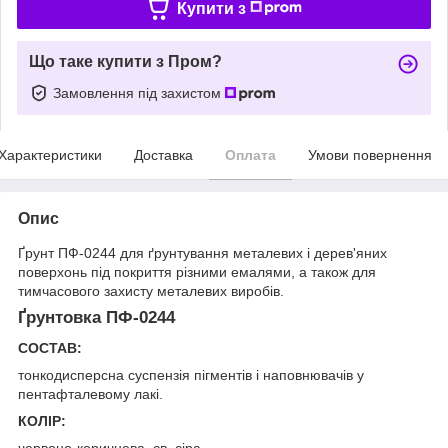
Купити з
Що таке купити з Пром?
Замовлення під захистом
Характеристики
Доставка
Оплата
Умови повернення
Опис
Ґрунт ПФ-0244 для ґрунтування металевих і дерев'яних
поверхонь під покриття різними емалями, а також для
тимчасового захисту металевих виробів.
Ґрунтовка ПФ-0244
СОСТАВ:
тонкодисперсна суспензія пігментів і наповнювачів у
пентафталевому лакі.
КОЛІР:
червоно-коричнева, св. сіра.