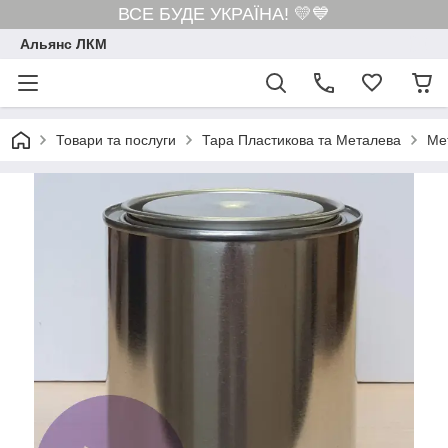
ВСЕ БУДЕ УКРАЇНА! 💛💙
Альянс ЛКМ
Товари та послуги
Тара Пластикова та Металева
Ме