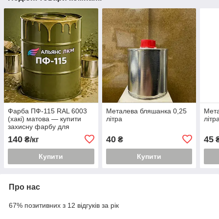
Фарба ПФ-115 RAL 6003
Металева бляшанка 0,25
Мета
(хакі) матова — купити
літра
літр
захисну фарбу для
військової техніки в Україні
140
40
45
₴/кг
₴
Купити
Купити
Про нас
67% позитивних з 12 відгуків за рік