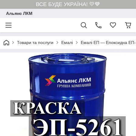
ВСЕ БУДЕ УКРАЇНА! 💛💙
Альянс ЛКМ
Товари та послуги
Емалі
Емалі ЕП — Епоксидна ЕП-1