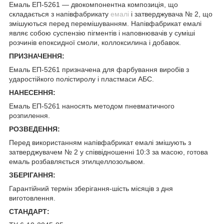
Емаль ЕП-5261 — двокомпонентна композиція, що
складається з напівфабрикату
емалі
і затверджувача № 2, що
змішуються перед перемішуванням. Напівфабрикат емалі
являє собою суспензію пігментів і наповнювачів у суміші
розчинів епоксидної смоли, коллоксилина і добавок.
ПРИЗНАЧЕННЯ:
Емаль ЕП-5261 призначена для фарбування виробів з
ударостійкого полістиролу і пластмаси АБС.
НАНЕСЕННЯ:
Емаль ЕП-5261 наносять методом пневматичного
розпилення.
РОЗВЕДЕННЯ:
Перед використанням напівфабрикат емалі змішують з
затверджувачем № 2 у співвідношенні 10:3 за масою, готова
емаль розбавляється этилцеллозольвом.
ЗБЕРІГАННЯ:
Гарантійний термін зберігання-шість місяців з дня
виготовлення.
СТАНДАРТ: