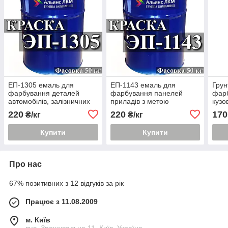
ЕП-1305 емаль для
ЕП-1143 емаль для
Грун
фарбування деталей
фарбування панелей
фарб
автомобілів, залізничних
приладів з метою
кузо
вагонів купити Київ
отримання захисно-
авто
220
220
170
₴/кг
₴/кг
декоративного купити Київ
захис
Купити
Купити
Про нас
67% позитивних з 12 відгуків за рік
Працює з 11.08.2009
м. Київ
вул. Зрошувальна 11, Київ, Україна