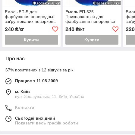
Емаль ЕП-5 для
Емаль ЕП-525
Емал
фарбування попередньо
Призначається для
фар
заґрунтованих поверхонь
фарбування попередньо
заґр
зі сталі, магнієвих
загрунтованих поверхонь
зі ст
240
240
220
₴/кг
₴/кг
різних прилад
Купити
Купити
Про нас
67% позитивних з 12 відгуків за рік
Працює з 11.08.2009
м. Київ
вул. Зрошувальна 11, Київ, Україна
Контакти
Сьогодні вихідний
Показати весь графік роботи