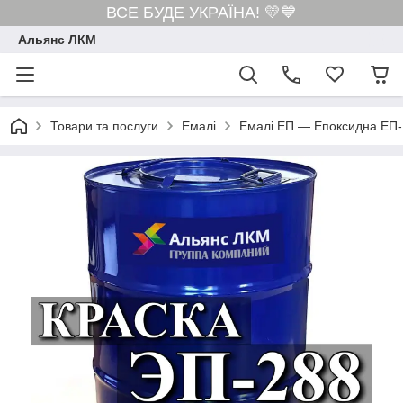
ВСЕ БУДЕ УКРАЇНА! 💛💙
Альянс ЛКМ
Товари та послуги
Емалі
Емалі ЕП — Епоксидна ЕП-1