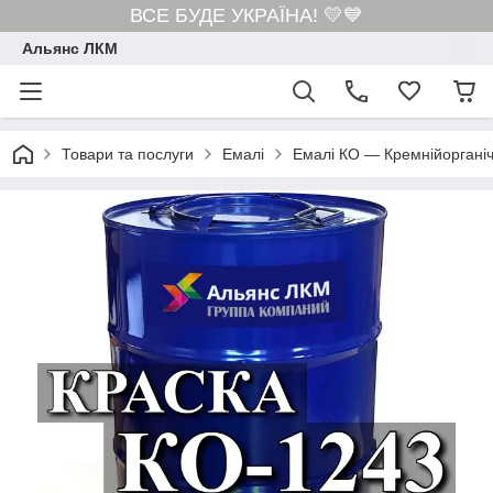
ВСЕ БУДЕ УКРАЇНА! 💛💙
Альянс ЛКМ
Товари та послуги
Емалі
Емалі КО — Кремнійорганіч