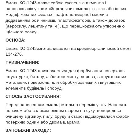
Емаль КО-1243 являє собою суспензію пігментів і
наповнювачів у кремнійорганічних смолах і
лаках
або інших
модифікованих смолах і нафтополімерної смоли з
додаванням розчинників, пластифікаторів, а також добавок
(аеросилу, лецитину та ін ), що перешкоджають утворенню
щільного осаду.
ОСНОВА:
Емаль КО-1243изготавливается на кремнеорганической смолі
134-276.
ПРИЗНАЧЕННЯ:
Емаль КО-1243 призначається для фарбування поверхонь
штукатурки, бетону, азбестоцементу, дерева, загрунтованих
металевих поверхонь, для обробки зовнішніх і внутрішніх
елементів будівель і споруд.
СПОСІБ ЗАСТОСУВАННЯ:
Перед нанесенням емаль ретельно перемішують. Наносять
пензлем або валиком рівним шаром на суху, попередньо
очищену від жиру, пилу, бруду й старої відшарувалася фарби
поверхню одним або двома шарами.
ЗАПОБІЖНІ ЗАХОДИ: