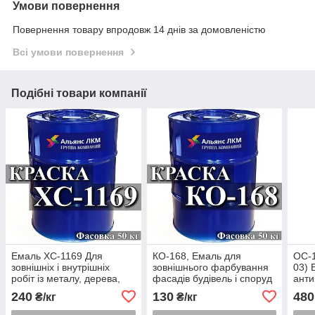
Умови повернення
Повернення товару впродовж 14 днів за домовленістю
Всі умови повернення
Подібні товари компанії
Емаль ХС-1169 Для
КО-168, Емаль для
ОС-1
зовнішніх і внутрішніх
зовнішнього фарбування
03) 
робіт із металу, дерева,
фасадів будівель і споруд
анти
цегли та бетону
фаса
240
130
480
₴/кг
₴/кг