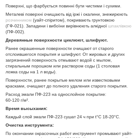
Поверхні, що фарбується повинні бути чистими і сухими.
Металеві поверхні очищають від іржі і окалини, знежирюють
розчинником
(уайт-спіритом), покривають грунтовкою
(ГФ-021). Западини і вибоїни вирівнюють алкідної
шпаклівкою
(ПФ-002).
Деревянные поверхности циклюют, шлифуют.
Ранее окрашенные поверхности очищают от старого
отслоившегося покрытия и шлифуют. От жировых и других
загрязнений поверхность отмывают водой с мылом,
стиральным порошком или раствором соды (1 столовая
ложка соды на 1 л воды).
Поверхности, ранее покрытые мелом или известковыми
красками, очищают до полного удаления старого покрытия.
Расход эмали ПФ-223 на однослойное покрытие:
60-120 г/м².
Время высыхания:
Каждый слой эмали ПФ-223 сушат 24 ч при t°C 18-20°С.
Очистка инструмента:
По окончании окрасочных работ инструмент промывают уайт-