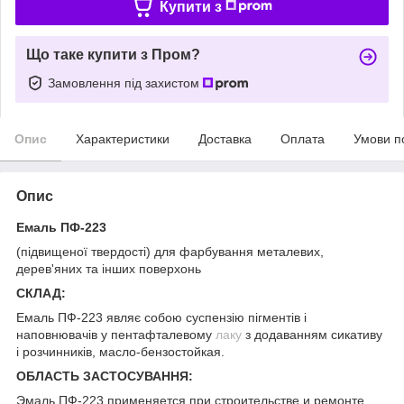
Купити з
Що таке купити з Пром?
Замовлення під захистом
Опис
Характеристики
Доставка
Оплата
Умови п
Опис
Емаль ПФ-223
(підвищеної твердості) для фарбування металевих,
дерев'яних та інших поверхонь
СКЛАД:
Емаль ПФ-223 являє собою суспензію пігментів і
наповнювачів у пентафталевому
лаку
з додаванням сикативу
і розчинників, масло-бензостойкая.
ОБЛАСТЬ ЗАСТОСУВАННЯ:
Эмаль ПФ-223 применяется при строительстве и ремонте