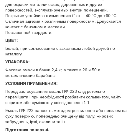
для окраски металлических, деревянных и других
поверхностей, эксплуатируемых внутри помещений.
Покрытие устойчиво к изменению t° от —40 °С до +60 °С.
Отличная адгезия к различным поверхностям. Допускается
контакт с бензином и маслами.
Повышенной твердости.
ЦВЕТ:
Белый, при согласовании с заказчиком любой другой по
каталогу.
УПАКОВКА:
Фасовка эмали в банки 2,4 кг, а также в 26 и 50 л
металлические барабаны.
УСЛОВИЯ ПРИМЕНЕНИЯ:
Перед застосуванням емаль ПФ-223 слід ретельно
перемішати і при необхідності розбавити сольвентом, уайт-
спіритом або сумішшю у співвідношенні 1:1.
Емаль ПФ-223 наносять методом розпилення або пензлем на
суху поверхню, попередньо очищену від пилу, жирових
забруднень, іржі, окалини та ін.
Підготовка поверхні: