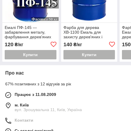
Емалі ПФ-145 —
Фарба для дерева
Фарб
забарвлення металу,
ХВ-1100 Емаль для
Ема
фарбування дерев'яних
захисту дерев'яних і
дере
поверхонь
металевих поверхонь
бето
120
140
150
₴/кг
₴/кг
виробів
буді
Купити
Купити
Про нас
67% позитивних з 12 відгуків за рік
Працює з 11.08.2009
м. Київ
вул. Зрошувальна 11, Київ, Україна
Контакти
Сьогодні вихідний