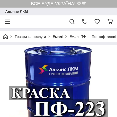
ВСЕ БУДЕ УКРАЇНА! 💛💙
Альянс ЛКМ
Товари та послуги
Емалі
Емалі ПФ — Пентафталеві 