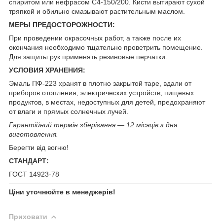
спиритом или нефрасом С4-150/200. Кисти вытирают сухой
тряпкой и обильно смазывают растительным маслом.
МЕРЫ ПРЕДОСТОРОЖНОСТИ:
При проведении окрасочных работ, а также после их
окончания необходимо тщательно проветрить помещение.
Для защиты рук применять резиновые перчатки.
УСЛОВИЯ ХРАНЕНИЯ:
Эмаль ПФ-223 хранят в плотно закрытой таре, вдали от
приборов отопления, электрических устройств, пищевых
продуктов, в местах, недоступных для детей, предохраняют
от влаги и прямых солнечных лучей.
Гарантійний термін зберігання — 12 місяців з дня
виготовлення.
Берегти від вогню!
СТАНДАРТ:
ГОСТ 14923-78
Ціни уточнюйте в менеджерів!
Приховати