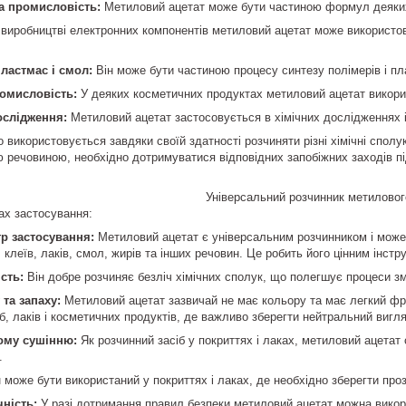
 промисловість:
Метиловий ацетат може бути частиною формул деяких 
виробництві електронних компонентів метиловий ацетат може використов
ластмас і смол:
Він може бути частиною процесу синтезу полімерів і пл
омисловість:
У деяких косметичних продуктах метиловий ацетат викорис
ослідження:
Метиловий ацетат застосовується в хімічних дослідженнях і 
використовується завдяки своїй здатності розчиняти різні хімічні сполук
ю речовиною, необхідно дотримуватися відповідних запобіжних заходів пі
й розчинник метилового ацетату має кілька пе
рах застосування:
р застосування:
Метиловий ацетат є універсальним розчинником і може
 клеїв, лаків, смол, жирів та інших речовин. Це робить його цінним інст
сть:
Він добре розчиняє безліч хімічних сполук, що полегшує процеси зм
та запаху:
Метиловий ацетат зазвичай не має кольору та має легкий фр
б, лаків і косметичних продуктів, де важливо зберегти нейтральний вигля
ому сушінню:
Як розчинний засіб у покриттях і лаках, метиловий ацета
.
 може бути використаний у покриттях і лаках, де необхідно зберегти прозо
ність:
У разі дотримання правил безпеки метиловий ацетат можна викори