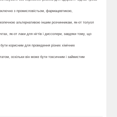
 включно з промисловістьом, фармацевтикою,
безпечною альтернативою іншим розчинникам, як-от толуол
ах, як-от лаки для нігтів і диссолери, завдяки тому, що
бути корисним для проведення різних хімічних
татом, оскільки він може бути токсичним і займистим