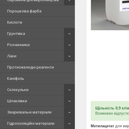
Порошкова фарба
Кислоти
Грунтівка
Розчинники
Лаки
Протиожеледні реагенти
Каніфоль
Склокульки
Шпаклівки
Щільність 0,9 кг/м
Зварювальні матеріали
Возможен відпустку
Гідроізоляційні матеріали
Метилацетат
для вир