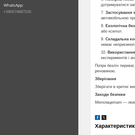
дотримуватися зап
+380674687200
Застосування в
автомобільною про
Екологічна без
або ксилол.
Складальна ко
немає неприємного
Використання
експериментів і ан
Попри безліч переваг
речовиною.
Зберігання
Зберігати в критих в
Заходи безпеки
Метілацетат — легк
Характеристик