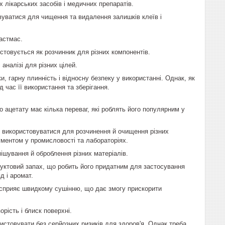
лікарських засобів і медичних препаратів.
уватися для чищення та видалення залишків клеїв і
астмас.
товується як розчинник для різних компонентів.
аналізі для різних цілей.
и, гарну плинність і відносну безпеку у використанні. Однак, як
д час її використання та зберігання.
:
реваг, які роблять його популярним у
 використовуватися для розчинення й очищення різних
рументом у промисловості та лабораторіях.
ішування й оброблення різних матеріалів.
уктовий запах, що робить його придатним для застосування
д і аромат.
т сприяє швидкому сушінню, що дає змогу прискорити
рість і блиск поверхні.
стовувати без серйозних ризиків для здоров'я. Однак треба