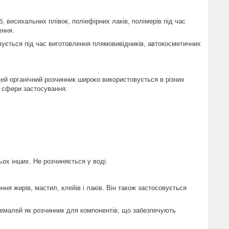
 висихальних плівок, поліефірних лаків, полімерів під час
ення.
овується під час виготовлення плямовивідників, автокосметичних
й органічний розчинник широко використовується в різних
а сфери застосування:
ьох інших. Не розчиняється у воді.
ня жирів, мастил, клейів і лаків. Він також застосовується
 емалей як розчинник для компонентів, що забезпечують