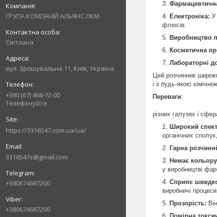
Фармацевтична
ГРУПА КОМПАНІЙ АЛЬЯНС ЛКМ
Електроніка:
У 
флюсів.
Виробництво п
Світлана
Косметична пр
Лабораторні д
вул. Зрошувальна 11, Київ, Україна
Цей розчинник широко 
і з будь-якою хімічно
+380 (67) 468-72-00
Переваги
Телефонуйте
Універсальни
різних галузях і сфе
Широкий спект
https://3316547.com.ua/ua/
органічних сполук,
Гарна розчинні
3316547s@gmail.com
Немає кольору 
у виробництві фар
Сприяє швидк
+380674687200
виробничі процеси
Прозорість:
Він
+380674687200
Помірна токсич