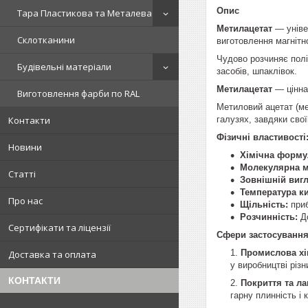
Опис
Тара Пластикова та Металева
Метилацетат
— унів
Склотканини
виготовлення магніт
Чудово розчиняє полі
Будівельні матеріали
засобів, шпаклівок.
Метилацетат
— цінна
Виготовлення фарби по RAL
Метиловий ацетат (м
галузях, завдяки сво
Контакти
Фізичні властивості
Новини
Хімічна форму
Молекулярна м
Статті
Зовнішній вигл
Температура ки
Про нас
Щільність:
приб
Розчинність:
До
Сертифікати та ліцензії
Сфери застосування
Промислова хі
Доставка та оплата
у виробництві різн
КОНТАКТИ
Покриття та ла
гарну плинність і 