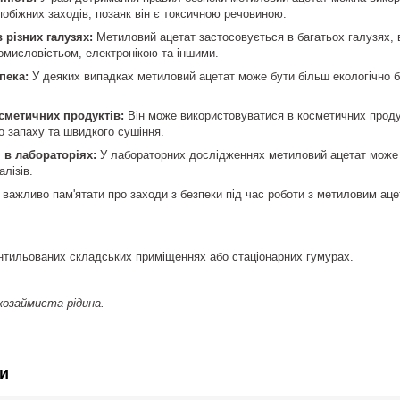
обіжних заходів, позаяк він є токсичною речовиною.
 різних галузях:
Метиловий ацетат застосовується в багатьох галузях,
мисловістьом, електронікою та іншими.
пека:
У деяких випадках метиловий ацетат може бути більш екологічно 
сметичних продуктів:
Він може використовуватися в косметичних продукт
 запаху та швидкого сушіння.
 в лабораторіях:
У лабораторних дослідженнях метиловий ацетат може 
алізів.
, важливо пам'ятати про заходи з безпеки під час роботи з метиловим аце
ентильованих складських приміщеннях або стаціонарних гумурах.
озаймиста рідина.
и