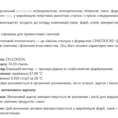
ерсальний
розчинник
нітроцелюлози, етилцелюлози, пігментів, смол, фарб,
ного
лаку
у виробництві побутових магнітних стрічок і стрічок спецпризнач
вінілацетат, входить до складу композицій лаків, фарб, клеїв, використ
 сировина для промислових синтезів.
етиловий етилектонат) — це хімічна сполука з формулою CH3COOCH3. Це
їм хімічним і фізичним властивостям. Ось його основні характеристики т
:
ла:
CH₃COOCH₃
аса:
74.03 г/моль
яд:
Зовнішній вигляд — прозора рідина зі слабо-жовтим фарбуванням.
піння:
приблизно 57-58 °C
лизно 0.919 г/см3 за 20 °C
бре розчиняється в органічних розчинниках, як-от етанол, ацетон і багат
 метилового ацетату:
мія:
Метиловий ацетат використовується як розчинник і засіб для видален
их хімічних продуктів і смол.
ки:
Цей розчинник активно використовується у виробництві фарб, лаків і
консистенцію.