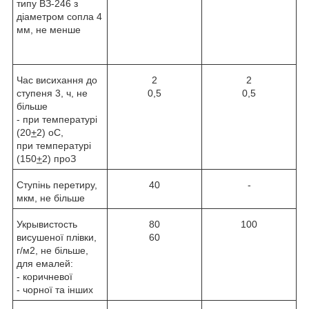
типу ВЗ-246 з
діаметром сопла 4
мм, не менше
Час висихання до
2
2
ступеня 3, ч, не
0,5
0,5
більше
- при температурі
(20
+
2)
о
С,
при температурі
(150
+
2)
про
З
Ступінь перетиру,
40
-
мкм, не більше
Укрывистость
80
100
висушеної плівки,
60
г/м
2
, не більше,
для емалей:
- коричневої
- чорної та інших