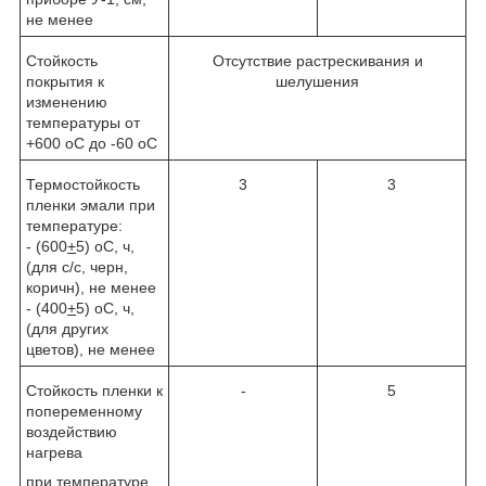
не менее
Стойкость
Отсутствие растрескивания и
покрытия к
шелушения
изменению
температуры от
+600
о
С до -60
о
С
Термостойкость
3
3
пленки эмали при
температуре:
- (600
+
5)
о
С, ч,
(для с/с, черн,
коричн), не менее
- (400
+
5)
о
С, ч,
(для других
цветов), не менее
Стойкость пленки к
-
5
попеременному
воздействию
нагрева
при температуре