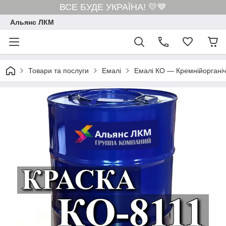
ВСЕ БУДЕ УКРАЇНА! 💛💙
Альянс ЛКМ
Товари та послуги
Емалі
Емалі КО — Кремнійорганіч