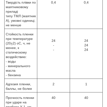
Твердість плівки по
0,4
0,4
маятниковому
приладі
типу ТМЛ (маятник
А), умовні одиниці,
не менше
Стойкость пленки
при температуре
24
24
(20
+
2)
о
С, ч, не
-
24
менее, к
-
24
статическому
воздействию:
- воды
- минерального
масла
- бензина
Адгезия пленки,
2
1
баллы, не более
Прочность пленки
40
40
при ударе на
приборе У-1, см,