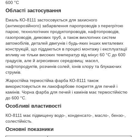
600 °С
Області застосування
Емаль КО-8111 застосовується для захисного
(антикорозійного) забарвлення паропроводів з перегрітою
парою, технологічних продуктопроводів, нафтопроводів,
газопроводів, димових труб, а також вихлопних систем
автомобілів, деталей двигунів і будь-яких інших металевих
конструкцій, що піддаються в процесі монтажу і експлуатації
впливу не тільки високих температур від мінус 60 °С до 600
градусів, але й агресивних середовищ: масел,
нафтопродуктів, розчинів солей, іонів хлору та блукаючих
струмів.
Жаростійка термостійка фарба КО-8111 також
використовується як лакофарбове покриття для печей і
камінів. Чорна фарба для печей і камінів має термостійкістю
до 600 °С.
Особливі властивості
КО-8111 має підвищену водо-, конденсато-, масло-, бензо-,
солестійкість.
Основні показники