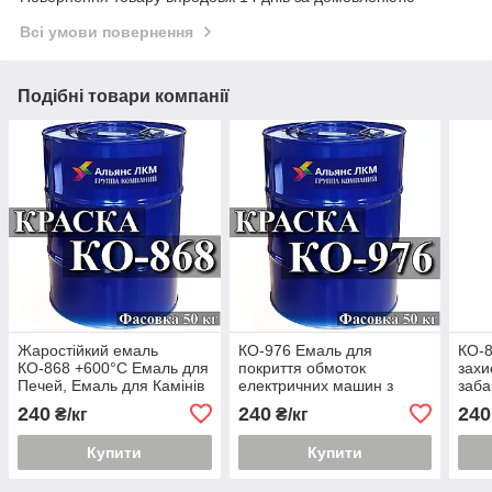
Всі умови повернення
Подібні товари компанії
Жаростійкий емаль
КО-976 Емаль для
КО-8
КО-868 +600°С Емаль для
покриття обмоток
захи
Печей, Емаль для Камінів
електричних машин з
заба
тривалою робочою
обл
240
240
240
₴/кг
₴/кг
температурою до 180 °С
Купити
Купити