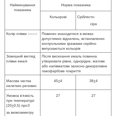
Найменування
Норма показника
показника
Кольорові
Сріблясто-
сіра
Колір плівки
емалі
Повинен знаходитися в межах
допустимих відхилень, встановлених
контрольними зразками серійно
випускаються кольорів
Зовнішній вигляд
Після висихання емаль повинна
плівки емалі
утворювати рівне, однорідне, матове
або напівматове захисно-декоративне
лакофарбове покриття
Масова частка
45
+
4
38
+
4
нелетких речовин
Умовна в'язкість
27
27
при температурі
(20
+
0,5)
про
З
за визкозиметру