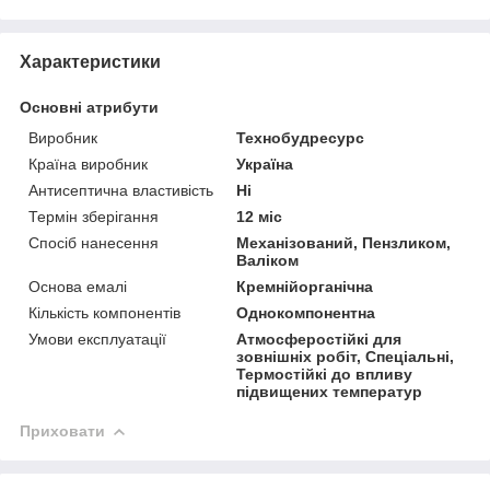
Характеристики
Основні атрибути
Виробник
Технобудресурс
Країна виробник
Україна
Антисептична властивість
Ні
Термін зберігання
12 міс
Спосіб нанесення
Механізований, Пензликом,
Валіком
Основа емалі
Кремнійорганічна
Кількість компонентів
Однокомпонентна
Умови експлуатації
Атмосферостійкі для
зовнішніх робіт, Спеціальні,
Термостійкі до впливу
підвищених температур
Приховати