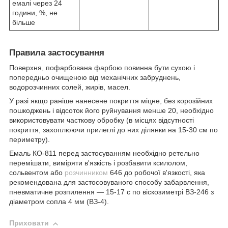
емалі через 24
години, %, не
більше
Правила застосування
Поверхня, пофарбована фарбою повинна бути сухою і
попередньо очищеною від механічних забруднень,
водорозчинних солей, жирів, масел.
У разі якщо раніше нанесене покриття міцне, без корозійних
пошкоджень і відсоток його руйнування менше 20, необхідно
використовувати часткову обробку (в місцях відсутності
покриття, захоплюючи прилеглі до них ділянки на 15-30 см по
периметру).
Емаль КО-811 перед застосуванням необхідно ретельно
перемішати, виміряти в'язкість і розбавити ксилолом,
сольвентом або
розчинником
646 до робочої в'язкості, яка
рекомендована для застосовуваного способу забарвлення,
пневматичне розпилення — 15-17 с по віскозиметрі ВЗ-246 з
діаметром сопла 4 мм (ВЗ-4).
Приховати