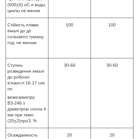
(600
+
5)
о
С и воды,
циклы не менее
Стійкість плівки
100
100
емалі до дії
сольового туману,
год, не менше
Ступінь
30-60
30-60
розведення емалі
до робочої
в'язкості 16-17 сек
по
визкозиметру
ВЗ-246 з
діаметром сопла 4
мм при темп.
(20
+
2)
про
З, %
Осаждаемость
20
20