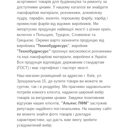
асортимент товарів для будівництва та ремонту за
доступними цінами. У нашому каталозі ви знайдете
лакофарбові матеріали, розчинники, алюмінієву
пудру, парафін, вазелін, порошкову фарбу, карбід і
промислові фарби від відомих виробників. Ми
імпортуємо продукцію найвищої якості з різних країн,
включно з Польщею, Турцією, Словенією та
Грецькою. Окремо варто зазначити продукцію від
виробника
"Технобудресурс
", виробник
"Технобудресурс"
пропонує високоякісні розчинники
та інші лакофарбові матеріали, вироблені в Україні.
Вся продукція відповідає державним стандартам
(ГОСТ) і має сертифікат і паспорт якості.
Наш магазин розміщений за адресою г. Київ, ул.
Зрошувальна 15, де купити товари ви можете як
гуртом, так і в роздрібну. Ми прагнемо задовольнити
потреби кожного клієнта, надаючи широкий вибір
товарів за вигідними цінами. Завдяки позитивним
відгукам наших клієнтів,
"Альянс ЛФМ"
заслужив
репутацію надійного постачальника. На нашому сайті
ви можете знайти фото товарів і докладні
характеристики, що дасть вам змогу зробити
усвідомлений вибір.