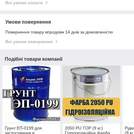
Всі умови оплати
Умови повернення
Повернення товару впродовж 14 днів за домовленістю
Всі умови повернення
Подібні товари компанії
Ґрунт ЕП-0199 для
2050 PU TOP (9 кг.)
Рідк
застосування в
Гідроізоляційна фарба
(9 кг