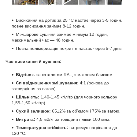
Висихання на дотик за 25 °C настає через 3-5 годин,
повне висихання займає 8-12 годин.
Міжшарове сушіння займає мінімум 12 годин,
максимальний час — 48 годин.
Повна полімеризація покриття настає через 5-7 днів.
Час висихання й сушіння:
Відтінок:
за каталогом RAL, з матовим блиском.
Співвідношення змішування:
4:1 (основа до
затвердіння за вагою).
Щільність:
1,40-1,45 кг/літр (для чорного кольору
1,55-1,60 кг/літр).
Сухий залишок:
65±2% за об'ємом і 75% за вагою.
Витрата:
4,5 м2/кг за товщини плівки 100 мкм.
Температурна стійкість:
витримує нагрівання до
120 °C.