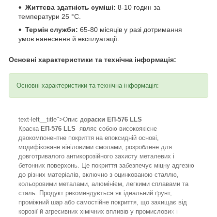
Життєва здатність суміші:
8-10 годин за
температури 25 °C.
Термін служби:
65-80 місяців у разі дотримання
умов нанесення й експлуатації.
Основні характеристики та технічна інформація:
Основні характеристики та технічна інформація:
text-left__title">Опис до
раски ЕП-576 LLS
Краска
ЕП-576 LLS
являє собою високоякісне
двокомпонентне покриття на епоксидній основі,
модифіковане вініловими смолами, розроблене для
довготривалого антикорозійного захисту металевих і
бетонних поверхонь. Це покриття забезпечує міцну адгезію
до різних матеріалів, включно з оцинкованою сталлю,
кольоровими металами, алюмінієм, легкими сплавами та
сталь. Продукт рекомендується як ідеальний ґрунт,
проміжний шар або самостійне покриття, що захищає від
корозії й агресивних хімічних впливів у промислови
х і