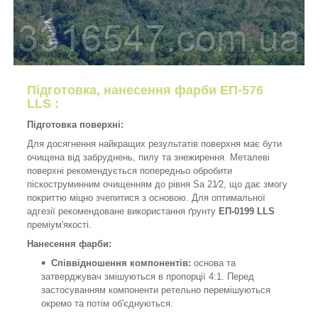
Підготовка, нанесення фарби
ЕП-576
LLS
:
Підготовка поверхні:
Для досягнення найкращих результатів поверхня має бути
очищена від забруднень, пилу та знежирення. Металеві
поверхні рекомендується попередньо обробити
піскоструминним очищенням до рівня Sa 21⁄2, що дає змогу
покриттю міцно зчепитися з основою. Для оптимальної
адгезії рекомендоване використання ґрунту
ЕП-0199 LLS
преміум'якості.
Нанесення фарби:
Співвідношення компонентів:
основа та
затверджувач змішуються в пропорції 4:1. Перед
застосуванням компоненти ретельно перемішуються
окремо та потім об'єднуються.