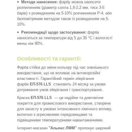
Методи нанесення:
фарбу можна наносити
розпиленням (діаметр сопла 1,8-2,2 мм, тиск 3-5
барів) з розведенням на 5-10% розчинником Р-4, або
безповітряним методом також із розведенням на 5-
10%.
Рекомендації щодо застосування:
фарба
наноситься за температури від 5 до 35 °C і вологості
менш ніж 80%.
Особливості та гарантії:
Фарба стійка до зміни кольору під час зовнішнього
використання, що не впливає на антикорозійні
властивості. Гарантійний термін зберігання
фарби
ЕП-576 LLS
становить 24 місяці за умови
дотримання умов зберігання і транспортування.
Краска
ЕП-576 LLS
— це надійне та довговічне
покриття для промислового використання, створене
для захисту в умовах інтенсивного хімічного впливу,
включно з агресивними середовищами та
підвищеними температурними навантаженнями.
Інтернет-магазин
"Альянс ЛФМ"
пропонує широкий