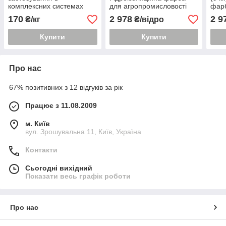
комплексних системах
для агропромисловості
фар
хімстійких лакофарбових
170
2 978
2 9
₴/кг
₴/відро
покриттів
Купити
Купити
Про нас
67% позитивних з 12 відгуків за рік
Працює з 11.08.2009
м. Київ
вул. Зрошувальна 11, Київ, Україна
Контакти
Сьогодні вихідний
Показати весь графік роботи
Про нас