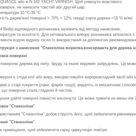
 AQUASOL або ж N.182 YACHT VARNISH. Щоб уникнути можливого
поверхні, не наносити товстий або другий шар.
мператури 10 °C-35 °C
гість дерев'яної поверхні < 70% < 12% тверді сорти дерева <15 % м'які
4 Вибір відповідного розчинника залежить від методу нанесення,
ператури та вологості. Для оптимального вибору розчинника зв'язатися з 
менти водою відразу після їх використання за допомогою рекомендован
трукція з нанесення "Станколіна морилка-консерванта для дерева н
товка поверхні
 поверхню дерева від пилу, бруду та інших видимих забруднень. Це можн
.
оверхні є сліди олії або жиру, використовуйте жиророзкладний засіб або 
реві є старі покриття (лаки, фарби тощо), видаліть їх механічним спос
, що поверхня стала гладкою й чистою.
щення дайте поверхні повністю висохнути. Це може тривати не менш ніж 
товка "Станколіна"
ористанням "Станколіна" добре струсіть його, щоб забезпечити рівномірн
ення "Станколіна"
е приміщення, щоб забезпечити гарну циркуляцію повітря.