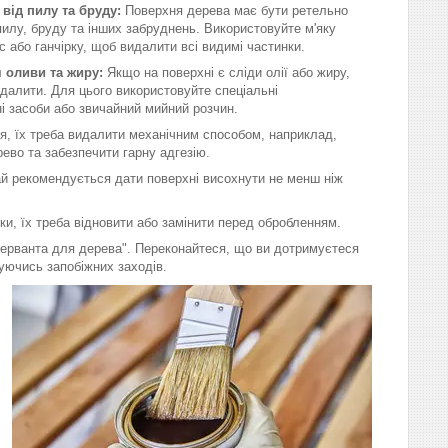
від пилу та бруду:
Поверхня дерева має бути ретельно
илу, бруду та інших забруднень. Використовуйте м'яку
с або ганчірку, щоб видалити всі видимі частинки.
 оливи та жиру:
Якщо на поверхні є сліди олії або жиру,
идалити. Для цього використовуйте спеціальні
і засоби або звичайний мийний розчин.
тя, їх треба видалити механічним способом, наприклад,
ево та забезпечити гарну адгезію.
й рекомендується дати поверхні висохнути не менш ніж
ки, їх треба відновити або замінити перед обробленням.
нсерванта для дерева". Переконайтеся, що ви дотримуєтеся
уючись запобіжних заходів.