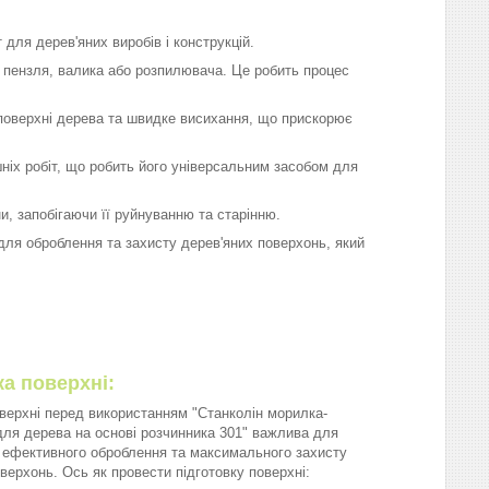
для дерев'яних виробів і конструкцій.
 пензля, валика або розпилювача. Це робить процес
 поверхні дерева та швидке висихання, що прискорює
шніх робіт, що робить його універсальним засобом для
, запобігаючи її руйнуванню та старінню.
для оброблення та захисту дерев'яних поверхонь, який
ка поверхні:
оверхні перед використанням "Станколін морилка-
для дерева на основі розчинника 301" важлива для
 ефективного оброблення та максимального захисту
верхонь. Ось як провести підготовку поверхні: