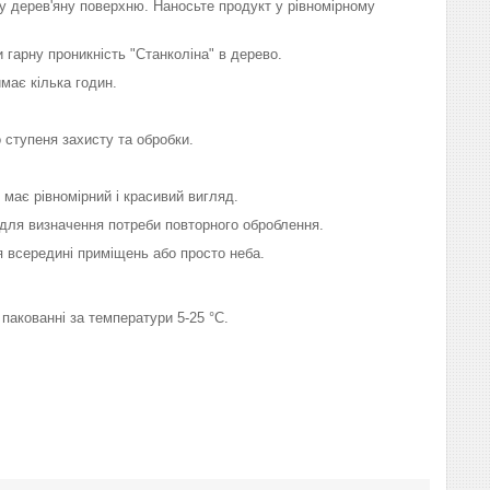
ну дерев'яну поверхню. Наносьте продукт у рівномірному
 гарну проникність "Станколіна" в дерево.
має кілька годин.
 ступеня захисту та обробки.
 має рівномірний і красивий вигляд.
ю для визначення потреби повторного оброблення.
я всередині приміщень або просто неба.
пакованні за температури 5-25 °C.