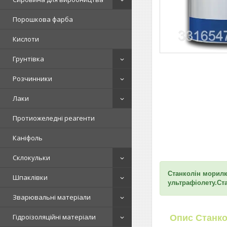
Порошкова фарба
Кислоти
Грунтівка
Розчинники
Лаки
Протиожеледні реагенти
Каніфоль
Склокульки
Станколін морилк
Шпаклівки
ультрафіолету.Ст
Зварювальні матеріали
Гідроізоляційні матеріали
Опис
Станк