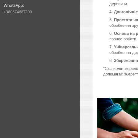
деревини.
+380674687200
Довговічніс
Простота н
оброблення зр
Основа на 
процес роботи.
Універсальн
оброблення дер
Збереження
"Станколін морилк
допомагає зберегт