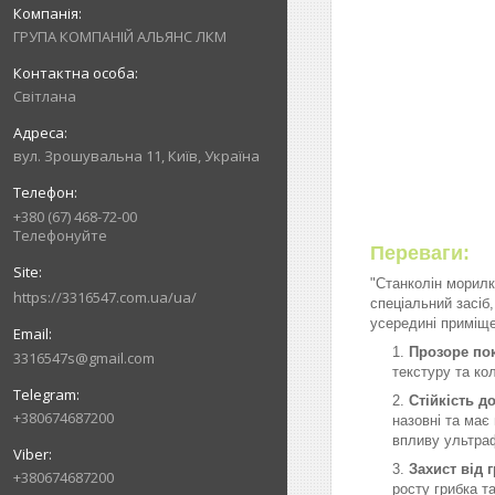
ГРУПА КОМПАНІЙ АЛЬЯНС ЛКМ
Світлана
вул. Зрошувальна 11, Київ, Україна
+380 (67) 468-72-00
Телефонуйте
Переваги:
"Станколін морилк
https://3316547.com.ua/ua/
спеціальний засіб
усередині приміщен
Прозоре по
3316547s@gmail.com
текстуру та ко
Стійкість д
+380674687200
назовні та має
впливу ультраф
Захист від г
+380674687200
росту грибка т