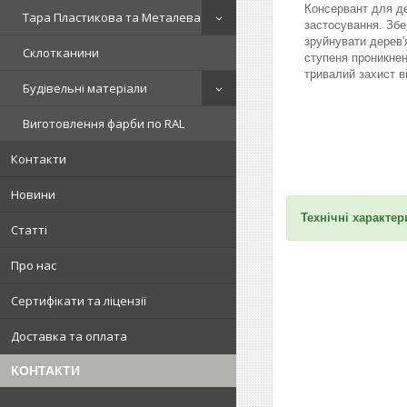
Консервант для де
Тара Пластикова та Металева
застосування. Збе
зруйнувати дерев'я
Склотканини
ступеня проникнен
тривалий захист в
Будівельні матеріали
Виготовлення фарби по RAL
Контакти
Новини
Технічні характер
Статті
Про нас
Сертифікати та ліцензії
Доставка та оплата
КОНТАКТИ