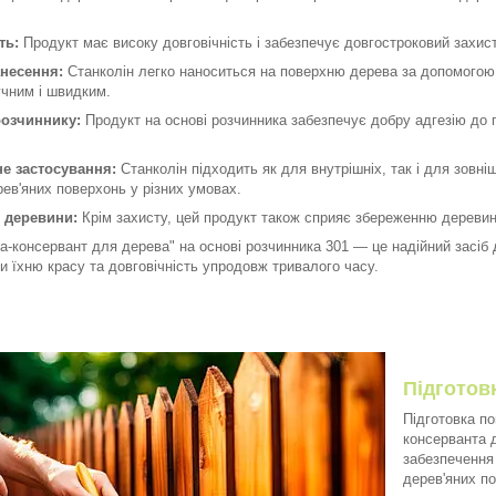
ть:
Продукт має високу довговічність і забезпечує довгостроковий захист 
анесення:
Станколін легко наноситься на поверхню дерева за допомогою
учним і швидким.
розчиннику:
Продукт на основі розчинника забезпечує добру адгезію до
е застосування:
Станколін підходить як для внутрішніх, так і для зовні
ев'яних поверхонь у різних умовах.
 деревини:
Крім захисту, цей продукт також сприяє збереженню деревини
а-консервант для дерева" на основі розчинника 301 — це надійний засіб 
и їхню красу та довговічність упродовж тривалого часу.
Підготов
Підготовка п
консерванта 
забезпечення
дерев'яних по