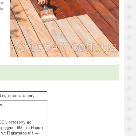
го
ть
відтінків каталогу
/л
ОС у готовому до
продукті: 690 г/л Норма
 г/л Підкатегорія: f —