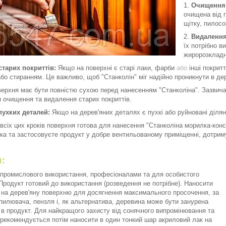
Очищення 
очищена від п
щітку, пилосо
Видалення
їх потрібно в
жиророзкладн
тарих покриттів:
Якщо на поверхні є старі лаки, фарби
або
інші покрит
о стиранням. Це важливо, щоб "Станколін" міг надійно проникнути в дер
ерхня має бути повністю сухою перед нанесенням "Станколіна". Зазвича
я очищення та видалення старих покриттів.
пухких деталей:
Якщо на дерев'яних деталях є пухкі або руйновані ділян
всіх цих кроків поверхня готова для нанесення "Станколіна морилка-ко
ика та застосовуєте продукт у добре вентильованому приміщенні, дотрим
есення:
 промислового використання, професіоналами та для особистого
Продукт готовий до використання (розведення не потрібне). Наносити
 на дерев'яну поверхню для досягнення максимального просочення, за
илювача, пензля і, як альтернатива, деревина може бути занурена
в продукт. Для найкращого захисту від сонячного випромінювання та
рекомендується потім наносити в один тонкий шар акриловий лак на