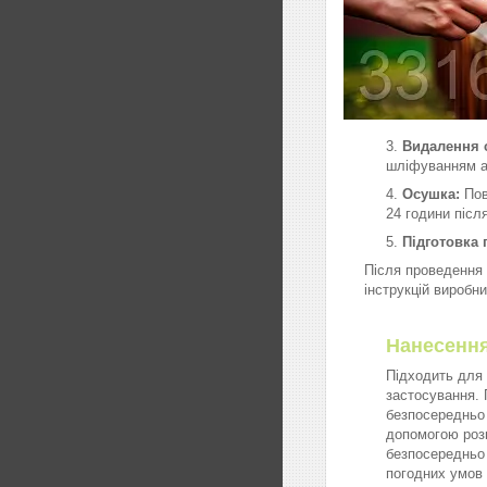
Видалення с
шліфуванням аб
Осушка:
Пов
24 години післ
Підготовка 
Після проведення 
інструкцій виробн
Нан
Підходить для
застосування. 
безпосередньо
допомогою розп
безпосередньо 
погодних умов 