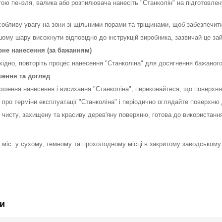
гою пензля, валика або розпилювача нанесіть "Станколін" на підготовле
особливу увагу на зони зі щільними порами та тріщинами, щоб забезпечити
шому шару висохнути відповідно до інструкцій виробника, зазвичай це зай
рне нанесення (за бажанням)
хідно, повторіть процес нанесення "Станколіна" для досягнення бажаного
шення та догляд
ершення нанесення і висихання "Станколіна", переконайтеся, що поверхня
е про терміни експлуатації "Станколіна" і періодично оглядайте поверхн
 чисту, захищену та красиву дерев'яну поверхню, готова до використанн
 міс. у сухому, темному та прохолодному місці в закритому заводському 
и