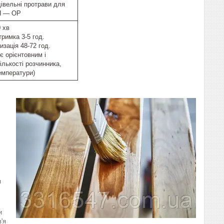
дівельні протрави для
ИП — ОР
 хв
римка 3-5 год.
зація 48-72 год.
є орієнтовним і
ількості розчинника,
температури)
я
и
'я