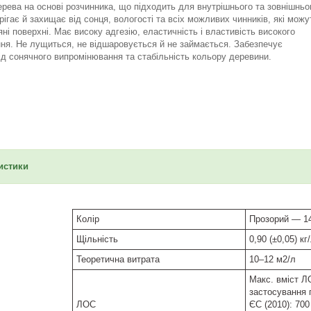
рева на основі розчинника, що підходить для внутрішнього та зовнішньо
рігає й захищає від сонця, вологості та всіх можливих чинників, які можу
ні поверхні. Має високу адгезію, еластичність і властивість високого
ня. Не лущиться, не відшаровується й не займається. Забезпечує
ід сонячного випромінювання та стабільність кольору деревини.
истики
Колір
Прозорий — 14 
Щільність
0,90 (±0,05) кг
Теоретична витрата
10–12 м2/л
Макс. вміст Л
застосування 
ЛОС
ЄС (2010): 700