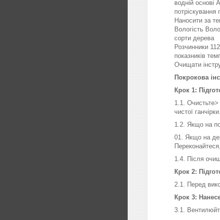
водній основі
потріскування 
Наносити за те
Вологість Воло
сорти дерева
Розчинники 112
показників тем
Очищати інстру
Покрокова інс
Крок 1: Підго
1.1. Очистьте>
чистої ганчірки
1.2. Якщо на п
01. Якщо на де
Переконайтеся
1.4. Після очи
Крок 2: Підго
2.1. Перед вик
Крок 3: Нанес
3.1. Вентилюйт