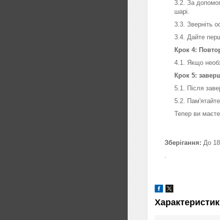
3.2. За допомо
шарі.
3.3. Зверніть 
3.4. Дайте пер
Крок 4: Повто
4.1. Якщо необ
Крок 5: завер
5.1. Після зав
5.2. Пам'ятайт
Тепер ви маєте
Зберігання:
До 18
.
Характеристик