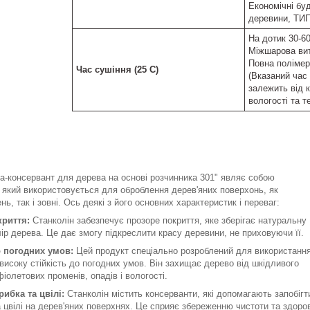
Економічні бу
деревини, Т
На дотик 30-60
Міжшарова вит
Повна полімери
Час сушіння (25 C)
(Вказаний час 
залежить від к
вологості та 
а-консервант для дерева на основі розчинника 301" являє собою
, який використовується для оброблення дерев'яних поверхонь, як
ь, так і зовні. Ось деякі з його основних характеристик і переваг:
криття:
Станколін забезпечує прозоре покриття, яке зберігає натуральну
лір дерева. Це дає змогу підкреслити красу деревини, не приховуючи її.
о погодних умов:
Цей продукт спеціально розроблений для використанн
 високу стійкість до погодних умов. Він захищає дерево від шкідливого
іолетових променів, опадів і вологості.
рибка та цвілі:
Станколін містить консерванти, які допомагають запобігт
а цвілі на дерев'яних поверхнях. Це сприяє збереженню чистоти та здоров