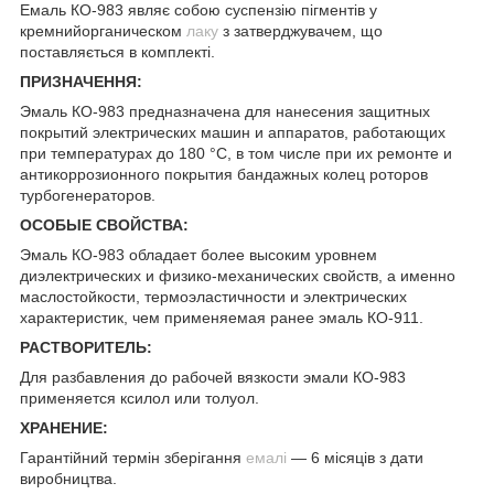
Емаль КО-983 являє собою суспензію пігментів у
кремнийорганическом
лаку
з затверджувачем, що
поставляється в комплекті.
ПРИЗНАЧЕННЯ:
Эмаль КО-983 предназначена для нанесения защитных
покрытий электрических машин и аппаратов, работающих
при температурах до 180 °C, в том числе при их ремонте и
антикоррозионного покрытия бандажных колец роторов
турбогенераторов.
ОСОБЫЕ СВОЙСТВА:
Эмаль КО-983 обладает более высоким уровнем
диэлектрических и физико-механических свойств, а именно
маслостойкости, термоэластичности и электрических
характеристик, чем применяемая ранее эмаль КО-911.
РАСТВОРИТЕЛЬ:
Для разбавления до рабочей вязкости эмали КО-983
применяется ксилол или толуол.
ХРАНЕНИЕ:
Гарантійний термін зберігання
емалі
— 6 місяців з дати
виробництва.