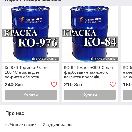
Ко-976 Термостійка до
КО-84 Емаль +300°С для
КО-5
180 °C емаль для
фарбування захисного
нане
покриття обмоток
покриття проводів,
на д
електричних машин
кабелів, виробів із сталі і
асфа
240
210
150
₴/кг
₴/кг
алюмінієвих сплавів
цем
покр
Купити
Купити
Про нас
67% позитивних з 12 відгуків за рік