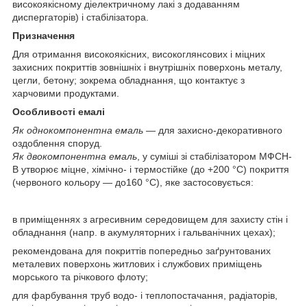
високоякісному діелектричному лакі з додаванням
диспергаторів) і стабілізатора.
Призначення
Для отримання високоякісних, високоглянсових і міцних
захисних покриттів зовнішніх і внутрішніх поверхонь металу,
цегли, бетону; зокрема обладнання, що контактує з
харчовими продуктами.
Особливості емалі
Як однокомпонентна емаль
— для захисно-декоративного
оздоблення споруд.
Як двокомпонентна емаль
, у суміші зі стабілізатором МФСН-
В утворює міцне, хімічно- і термостійке (до +200 °C) покриття
(червоного кольору — до160 °C), яке застосовується:
в приміщеннях з агресивним середовищем для захисту стін і
обладнання (напр. в акумуляторних і гальванічних цехах);
рекомендована для покриттів попередньо заґрунтованих
металевих поверхонь житлових і службових приміщень
морського та річкового флоту;
для фарбування труб водо- і теплопостачання, радіаторів,