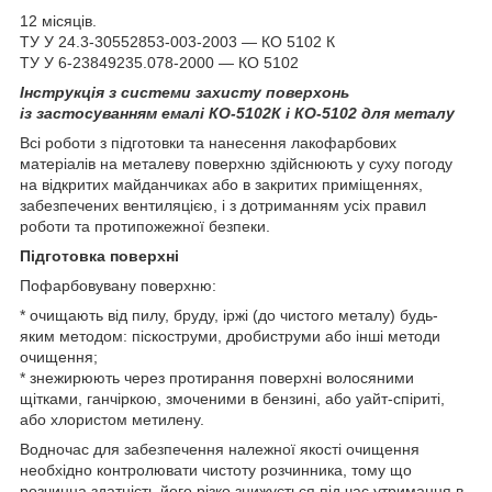
12 місяців.
ТУ У 24.3-30552853-003-2003 — КО 5102 К
ТУ У 6-23849235.078-2000 — КО 5102
Інструкція з системи захисту поверхонь
із застосуванням емалі КО-5102К і КО-5102 для металу
Всі роботи з підготовки та нанесення лакофарбових
матеріалів на металеву поверхню здійснюють у суху погоду
на відкритих майданчиках або в закритих приміщеннях,
забезпечених вентиляцією, і з дотриманням усіх правил
роботи та протипожежної безпеки.
Підготовка поверхні
Пофарбовувану поверхню:
* очищають від пилу, бруду, іржі (до чистого металу) будь-
яким методом: піскоструми, дробиструми або інші методи
очищення;
* знежирюють через протирання поверхні волосяними
щітками, ганчіркою, змоченими в бензині, або уайт-спіриті,
або хлористом метилену.
Водночас для забезпечення належної якості очищення
необхідно контролювати чистоту розчинника, тому що
розчинна здатність його різко знижується під час утримання в