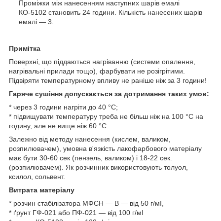
Проміжки між нанесенням наступних шарів емалі
КО-5102 становить 24 години. Кількість нанесених шарів
емалі — 3.
Примітка
Поверхні, що піддаються нагріванню (системи опалення,
нагрівальні прилади тощо), фарбувати не розігрітими.
Підвіряти температурному впливу не раніше ніж за 3 години!
Гаряче сушіння допускається за дотримання таких умов:
* через 3 години нагріти до 40 °C;
* підвищувати температуру треба не більш ніж на 100 °C на
годину, але не вище ніж 60 °C.
Залежно від методу нанесення (кислем, валиком,
розпилювачем), умовна в'язкість лакофарбового матеріалу
має бути 30-60 сек (пензель, валиком) і 18-22 сек.
(розпилювачем). Як розчинник використовують толуол,
ксилол, сольвент.
Витрата матеріалу
* розчин стабілізатора МФСН — В — від 50 г/мI,
* ґрунт ГФ-021 або ПФ-021 — від 100 г/мІ