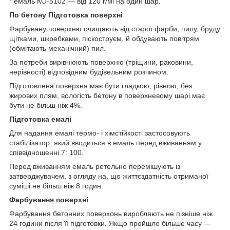
* емаль КО-5102 — від 120 г/мі на один шар.
По бетону Підготовка поверхні
Фарбувану поверхню очищають від старої фарби, пилу, бруду
щітками, шкребками, піскоструєм, й обдувають повітрям
(обмітають механічний) пил.
За потреби вирівнюють поверхню (тріщини, раковини,
нерівності) відповідним будівельним розчином.
Підготовлена поверхня має бути гладкою, рівною, без
жирових плям, вологість бетону в поверхневому шарі має
бути не більш ніж 4%.
Підготовка емалі
Для надання емалі термо- і хімстійкості застосовують
стабілізатор, який вводиться в емаль перед вживанням у
співвідношенні 7: 100.
Перед вживанням емаль ретельно перемішують із
затверджувачем, з огляду на, що життєздатність отриманої
суміші не більш ніж 8 годин.
Фарбування поверхні
Фарбування бетонних поверхонь виробляють не пізніше ніж
24 години після її підготовки. Якщо пройшло більше часу —