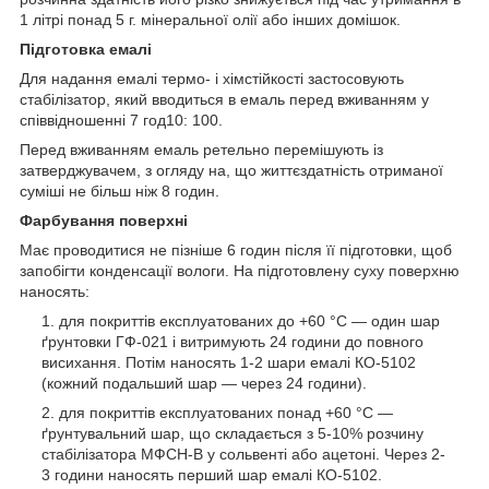
1 літрі понад 5 г. мінеральної олії або інших домішок.
Підготовка емалі
Для надання емалі термо- і хімстійкості застосовують
стабілізатор, який вводиться в емаль перед вживанням у
співвідношенні 7 год10: 100.
Перед вживанням емаль ретельно перемішують із
затверджувачем, з огляду на, що життєздатність отриманої
суміші не більш ніж 8 годин.
Фарбування поверхні
Має проводитися не пізніше 6 годин після її підготовки, щоб
запобігти конденсації вологи. На підготовлену суху поверхню
наносять:
для покриттів експлуатованих до +60 °C — один шар
ґрунтовки ГФ-021 і витримують 24 години до повного
висихання. Потім наносять 1-2 шари емалі КО-5102
(кожний подальший шар — через 24 години).
для покриттів експлуатованих понад +60 °C —
ґрунтувальний шар, що складається з 5-10% розчину
стабілізатора МФСН-В у сольвенті або ацетоні. Через 2-
3 години наносять перший шар емалі КО-5102.