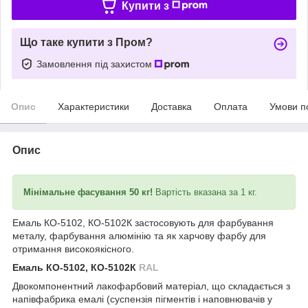
Купити з
Що таке купити з Пром?
Замовлення під захистом
Опис
Характеристики
Доставка
Оплата
Умови п
Опис
Мінімальне фасування 50 кг!
Вартість вказана за 1 кг.
Емаль КО-5102, КО-5102К застосовують для фарбування
металу, фарбування алюмінію та як харчову фарбу для
отримання високоякісного.
Емаль КО-5102, КО-5102К
RAL
Двокомпонентний лакофарбовий матеріал, що складається з
напівфабрика емалі (суспензія пігментів і наповнювачів у