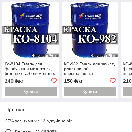
Ко-8104 Емаль для
КО-982 Емаль для захисту
КО-8
фарбування металевих,
різних виробів
фар
бетонних, азбоцементних
електронної та
пове
поверхонь,
радіотехніки
авто
240
150
210
₴/кг
₴/кг
експлуатованих внутр
деко
озд
Купити
Купити
Про нас
67% позитивних з 12 відгуків за рік
Працює з 11.08.2009