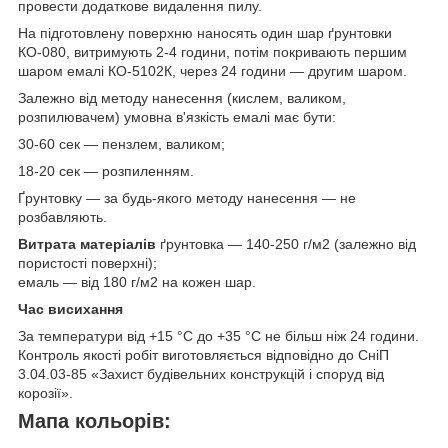
провести додаткове видалення пилу.
На підготовлену поверхню наносять один шар ґрунтовки
КО-080, витримують 2-4 години, потім покривають першим
шаром емалі КО-5102К, через 24 години — другим шаром.
Залежно від методу нанесення (кислем, валиком,
розпилювачем) умовна в'язкість емалі має бути:
30-60 сек — пензлем, валиком;
18-20 сек — розпиленням.
Ґрунтовку — за будь-якого методу нанесення — не
розбавляють.
Витрата матеріалів
ґрунтовка — 140-250 г/м2 (залежно від
пористості поверхні);
емаль — від 180 г/м2 на кожен шар.
Час висихання
За температури від +15 °C до +35 °C не більш ніж 24 години.
Контроль якості робіт виготовляється відповідно до СніП
3.04.03-85 «Захист будівельних конструкцій і споруд від
корозії».
Мапа кольорів: