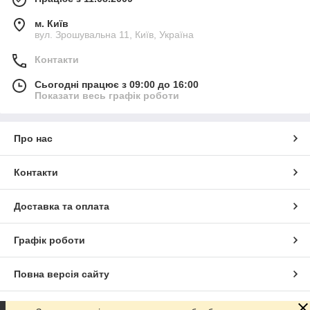
м. Київ
вул. Зрошувальна 11, Київ, Україна
Контакти
Сьогодні працює з 09:00 до 16:00
Показати весь графік роботи
Про нас
Контакти
Доставка та оплата
Графік роботи
Повна версія сайту
Сайт створено на маркетплейсі
Prom.ua