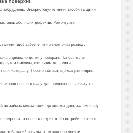
вка поверхні:
х забруднень. Використовуйте мийні засоби та щітки
частинок або інших дефектів. Ремонтуйте
станням, щоб забезпечити рівномірний розподіл
ача відповідно до типу поверхні. Наносьте лак
гу кутам і місцям, схильним до вологи.
в пори матеріалу. Переконайтеся, що лак рівномірно
висихання першого шару для поліпшення захисту та
 це займає кілька годин до кількох днів, залежно від
вномірного та повного покриття. За потреби повторіть
римаєте бажаний результат, можна розглянути