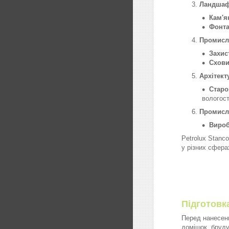
Ландшаф
Кам'я
Фонта
Промисло
Захист
Схови
Архітект
Старо
вологост
Промисл
Вироб
Petrolux Stanc
у різних сфера
Підготовк
Перед нанесенн
домішок, бруду