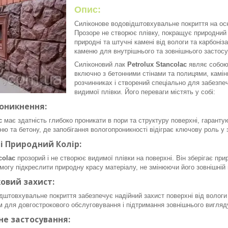
Опис:
Силіконове водовідштовхувальне покриття на осн
Прозоре не створює плівку, покращує природний
природні та штучні камені від вологи та карбоніз
каменю для внутрішнього та зовнішнього застос
Силіконовий лак
Petrolux Stancolac
являє собою 
включно з бетонними стінами та полицями, камінн
розчинниках і створений спеціально для забезпе
видимої плівки. Його переваги містять у собі:
оникнення:
c
має здатність глибоко проникати в пори та структуру поверхні, гаранту
ю та бетону, де запобігання вологопроникності відіграє ключову роль у з
 і Природний Колір:
colac
прозорий і не створює видимої плівки на поверхні. Він зберігає пр
могу підкреслити природну красу матеріалу, не змінюючи його зовнішній 
овий захист:
дштовхувальне покриття забезпечує надійний захист поверхні від вологи 
 для довгострокового обслуговування і підтримання зовнішнього вигляд
не застосування: