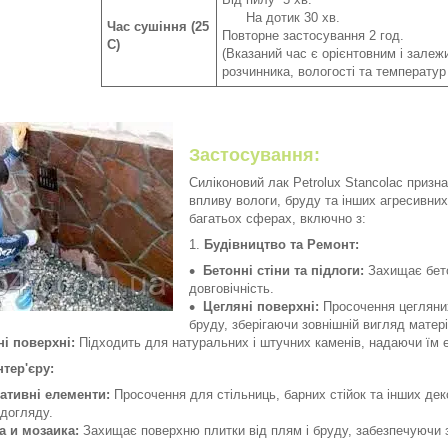
На дотик 30 хв.
Час сушіння (25
Повторне застосування 2 год.
C)
(Вказаний час є орієнтовним і залежи
розчинника, вологості та температ
Застосування:
Силіконовий лак Petrolux Stancolac призн
впливу вологи, бруду та інших агресивних
багатьох сферах, включно з:
Будівництво та Ремонт:
Бетонні стіни та підлоги:
Захищає бетон
довговічність.
Цегляні поверхні:
Просочення цегляних 
бруду, зберігаючи зовнішній вигляд матері
ні поверхні:
Підходить для натуральних і штучних каменів, надаючи їм 
нтер'єру:
ативні елементи:
Просочення для стільниць, барних стійок та інших дек
 догляду.
а и мозаика:
Захищає поверхню плитки від плям і бруду, забезпечуючи з