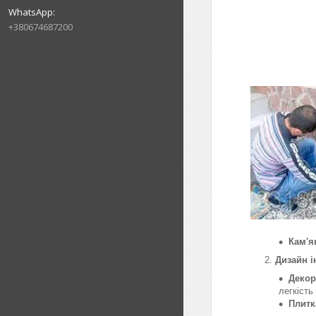
+380674687200
Кам'я
Дизайн і
Декор
легкість
Плитк