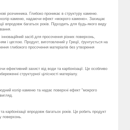
ові розчинника. Глибоко проникає в структуру каменю.
 колір каменю, надаючи ефект «мокрого каменю». Захищає
ації впродовж багатьох років. Підходить для будь-якого виду
ування.
інноваційний засіб для просочення різних поверхонь,
ям і цеглою. Продукт, виготовлений у Греції, ґрунтується на
чення глибокого просочення матеріалів без утворення
ючи ефективний захист від води та карбонізації. Це особливо
береженні структурної цілісності матеріалу.
иродний колір каменю та надає поверхні ефект "мокрого
вигляд.
та карбонізації впродовж багатьох років. Це робить продукт
у поверхонь.