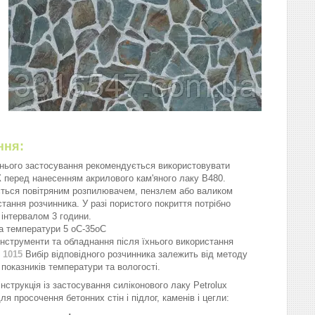
ння:
нього застосування рекомендується використовувати
X
перед нанесенням акрилового кам'яного лаку B480.
ться повітряним розпилювачем, пензлем або валиком
стання розчинника. У разі пористого покриття потрібно
 інтервалом 3 години.
а температури 5 oC-35oC
нструменти та обладнання після їхнього використання
 1015
Вибір відповідного розчинника залежить від методу
 показників температури та вологості.
нструкція із застосування силіконового лаку Petrolux
ля просочення бетонних стін і підлог, каменів і цегли: