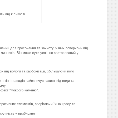
ть від кількості
ур
ачений для просочення та захисту різних поверхонь від
 чинників. Він може бути успішно застосований у
 від вологи та карбонізації, збільшуючи його
стін і фасадів забезпечує захист від води та
алу.
ефект "мокрого каменю".
оративних елементів, зберігаючи їхню красу та
ручність у прибиранні.