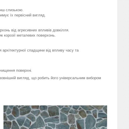
енш слизькою.
римує їх первісний вигляд.
рхонь від агресивних впливів довкілля.
к корозії металевих поверхонь.
 архітектурної спадщини від впливу часу та
очищення поверхні.
й зовнішній вигляд, що робить його універсальним вибором