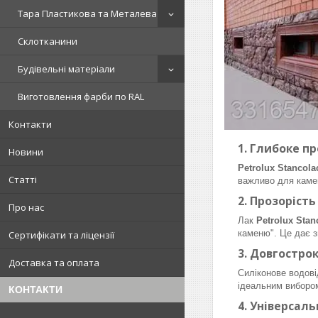
Тара Пластикова та Металева
Склотканини
Будівельні матеріали
Виготовлення фарби по RAL
Контакти
1.
Глибоке пр
Новини
Petrolux Stancola
Статті
важливо для камен
2.
Прозорість
Про нас
Лак
Petrolux Stan
каменю". Це дає з
Сертифікати та ліцензії
3.
Довгострок
Доставка та оплата
Силіконове водові
ідеальним вибором
КОНТАКТИ
4.
Універсаль