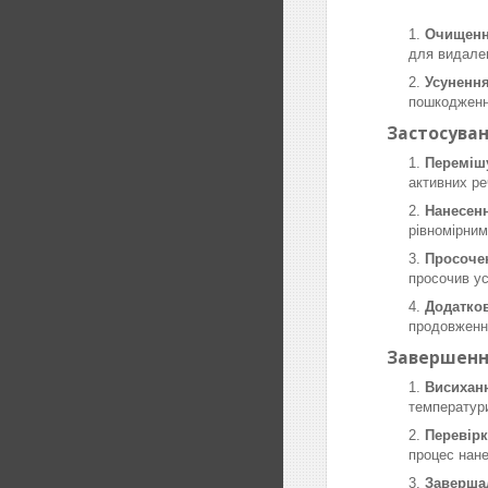
Очищенн
для видален
Усунення
пошкодження
Застосуван
Переміш
активних ре
Нанесенн
рівномірним
Просочен
просочив ус
Додатков
продовження
Завершенн
Висихан
температури
Перевірк
процес нан
Завершал