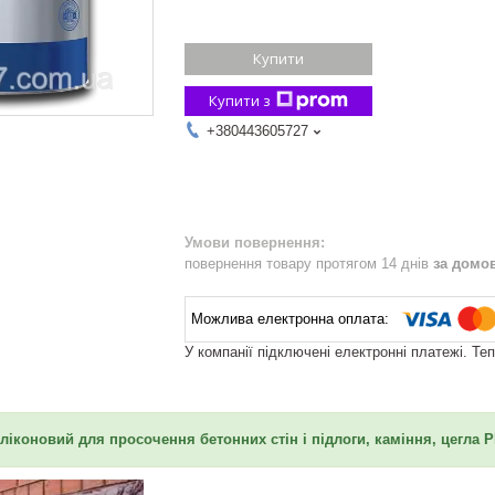
Купити
Купити з
+380443605727
повернення товару протягом 14 днів
за домо
У компанії підключені електронні платежі. Те
ліконовий для просочення бетонних стін і підлоги, каміння, цегла 