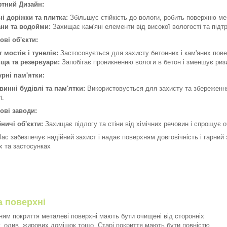
тний Дизайн:
ні доріжки та плитка:
Збільшує стійкість до вологи, робить поверхню м
ни та водойми:
Захищає кам'яні елементи від високої вологості та підт
ві об'єкти:
 мостів і тунелів:
Застосовується для захисту бетонних і кам'яних пове
ща та резервуари:
Запобігає проникненню вологи в бетон і зменшує ризи
урні пам'ятки:
винні будівлі та пам'ятки:
Використовується для захисту та збереження
і.
ові заводи:
ничі об'єкти:
Захищає підлогу та стіни від хімічних речовин і спрощує 
olac забезпечує надійний захист і надає поверхням довговічність і гарни
х та застосунках
а поверхні
ям покриття металеві поверхні мають бути очищені від сторонніх
, олив, жирових домішок тощо. Старі покриття мають бути повністю