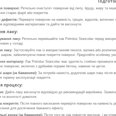
Підгото
я поверхні:
Ретельно очистьте> поверхню від пилу, бруду, жиру та інши
ня старих фарб або покриттів.
 дефектів:
Перевірте поверхню на наявність тріщин, відколів, витичних 
 відповідними матеріалами та дайте їм висохнути.
ня лаку:
ування лаку:
Ретельно перемішайте лак Petrolux Stancolac перед викори
човин у складі.
я лаку:
Застосовуйте лак із використанням пензля, валика або розпилюв
 шаром, забезпечуючи повне покриття поверхні. Приділяйте особливу ува
ня матеріалу:
Лак Petrolux Stancolac має здатність глибоко проникати 
ю поверхню, включно з дрібними порами бетону, каменю чи цегли.
і шари (за бажанням):
За потреби нанесіть додаткові шари лаку після 
 терміну експлуатації покриття.
я процесу:
ня:
Дайте лаку висохнути відповідно до рекомендацій виробника. Зазвичай
 та вологості довкілля.
а покриття:
Після повного висихання перевірте поверхню на наявність рі
есення для досягнення бажаного ефекту.
ьні кроки (за бажанням):
Після того як лак повністю висохне, і ви от