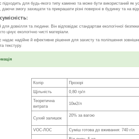
c
підходить для будь-якого типу каменю та може бути використаний як ус
, даючи змогу захищати та прикрашати різні поверхні в будинку та на відк
сумісність:
 для довкілля та людини. Він відповідає стандартам екологічної безпеки
то цінує екологічно чисті матеріали.
ac
надає надійне й ефективне рішення для захисту та поліпшення зовнішн
ну красу та текстуру.
рмація
Колір
Прозорі
Щільність
0,80 гр/л
Теоретична
10м2/л
витрата
20% за вагою
Сухий залишок
VOC-ЛОС
Суміш готова до вживання: 740 г/л
Від пилу