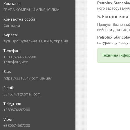
Petrolux Stancola
його застосування
ГРУПА КОМПАНІЙ АЛЬЯНС ЛКМ
5.
Екологічна 
Продукт безпечний
Світлана
вибором для тих, х
Petrolux Stancol
вул. Зрошувальна 11, Київ, Україна
натураль
Технічна інфо
+380 (67) 468-72-00
Телефонуйте
https://3316547.com.ua/ua/
3316547s@gmail.com
+380674687200
+380674687200