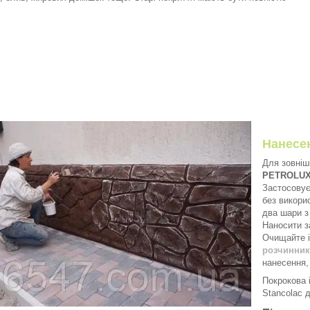
Нанесе
Для зовніш
PETROLU
Застосовує
без викори
два шари з
Наносити з
Очищайте і
розчинник
нанесення,
Покрокова і
Stancolac д