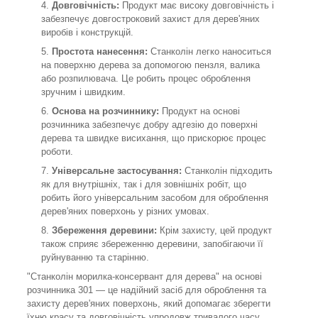
Довговічність:
Продукт має високу довговічність і
забезпечує довгостроковий захист для дерев'яних
виробів і конструкцій.
Простота нанесення:
Станколін легко наноситься
на поверхню дерева за допомогою пензля, валика
або розпилювача. Це робить процес оброблення
зручним і швидким.
Основа на розчиннику:
Продукт на основі
розчинника забезпечує добру адгезію до поверхні
дерева та швидке висихання, що прискорює процес
роботи.
Універсальне застосування:
Станколін підходить
як для внутрішніх, так і для зовнішніх робіт, що
робить його універсальним засобом для оброблення
дерев'яних поверхонь у різних умовах.
Збереження деревини:
Крім захисту, цей продукт
також сприяє збереженню деревини, запобігаючи її
руйнуванню та старінню.
"Станколін морилка-консервант для дерева" на основі
розчинника 301 — це надійний засіб для оброблення та
захисту дерев'яних поверхонь, який допомагає зберегти
їхню красу та довговічність упродовж тривалого часу.