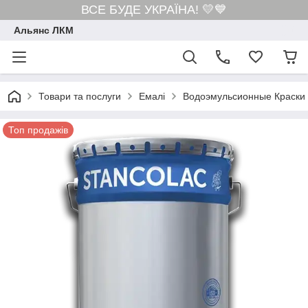
ВСЕ БУДЕ УКРАЇНА! 💛💙
Альянс ЛКМ
Товари та послуги
Емалі
Водоэмульсионные Краски
Топ продажів