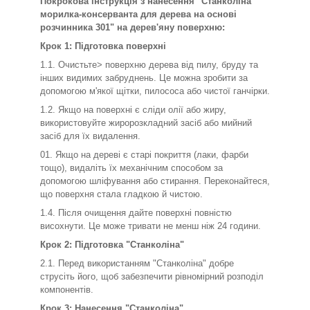
Покрокова інструкція з нанесення "Станколіна
морилка-консерванта для дерева на основі
розчинника 301" на дерев'яну поверхню:
Крок 1: Підготовка поверхні
1.1. Очистьте> поверхню дерева від пилу, бруду та
інших видимих забруднень. Це можна зробити за
допомогою м'якої щітки, пилососа або чистої ганчірки.
1.2. Якщо на поверхні є сліди олії або жиру,
використовуйте жиророзкладний засіб або мийний
засіб для їх видалення.
01. Якщо на дереві є старі покриття (лаки, фарби
тощо), видаліть їх механічним способом за
допомогою шліфування або стирання. Переконайтеся,
що поверхня стала гладкою й чистою.
1.4. Після очищення дайте поверхні повністю
висохнути. Це може тривати не менш ніж 24 години.
Крок 2: Підготовка "Станколіна"
2.1. Перед використанням "Станколіна" добре
струсіть його, щоб забезпечити рівномірний розподіл
компонентів.
Крок 3: Нанесення "Станколіна"