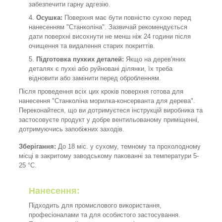
забезпечити гарну адгезію.
Осушка:
Поверхня має бути повністю сухою перед
нанесенням "Станколіна". Зазвичай рекомендується
дати поверхні висохнути не менш ніж 24 години після
очищення та видалення старих покриттів.
Підготовка пухких деталей:
Якщо на дерев'яних
деталях є пухкі або руйновані ділянки, їх треба
відновити або замінити перед обробленням.
Після проведення всіх цих кроків поверхня готова для
нанесення "Станколіна морилка-консерванта для дерева".
Переконайтеся, що ви дотримуєтеся інструкцій виробника та
застосовуєте продукт у добре вентильованому приміщенні,
дотримуючись запобіжних заходів.
Зберігання:
До 18 міс. у сухому, темному та прохолодному
місці в закритому заводському пакованні за температури 5-
25 °C.
Нанесення:
Підходить для промислового використання,
професіоналами та для особистого застосування.