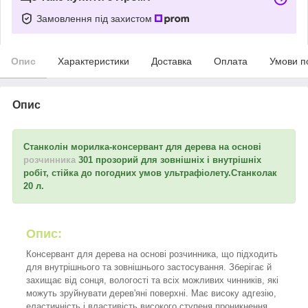
Замовлення під захистом
Опис
Характеристики
Доставка
Оплата
Умови п
Опис
Станколін морилка-консервант для дерева на основі
розчинника
301 прозорий для зовнішніх і внутрішніх
робіт, стійка до погодних умов ультрафіолету.Станколак
20 л.
Опис:
Консервант для дерева на основі розчинника, що підходить
для внутрішнього та зовнішнього застосування. Зберігає й
захищає від сонця, вологості та всіх можливих чинників, які
можуть зруйнувати дерев'яні поверхні. Має високу адгезію,
еластичність і властивість високого ступеня проникнення.