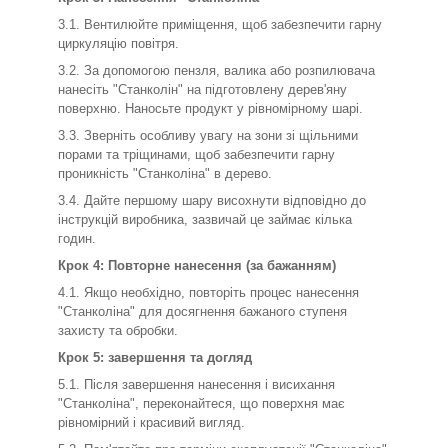
3.1. Вентилюйте приміщення, щоб забезпечити гарну
циркуляцію повітря.
3.2. За допомогою пензля, валика або розпилювача
нанесіть "Станколін" на підготовлену дерев'яну
поверхню. Наносьте продукт у рівномірному шарі.
3.3. Зверніть особливу увагу на зони зі щільними
порами та тріщинами, щоб забезпечити гарну
проникність "Станколіна" в дерево.
3.4. Дайте першому шару висохнути відповідно до
інструкцій виробника, зазвичай це займає кілька
годин.
Крок 4: Повторне нанесення (за бажанням)
4.1. Якщо необхідно, повторіть процес нанесення
"Станколіна" для досягнення бажаного ступеня
захисту та обробки.
Крок 5: завершення та догляд
5.1. Після завершення нанесення і висихання
"Станколіна", переконайтеся, що поверхня має
рівномірний і красивий вигляд.