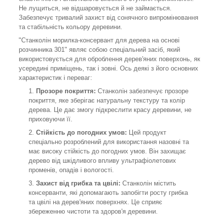
Не лущиться, не відшаровується й не займається.
Забезпечує тривалий захист від сонячного випромінювання
та стабільність кольору деревини.
"Станколін морилка-консервант для дерева на основі
розчинника 301" являє собою спеціальний засіб, який
використовується для оброблення дерев'яних поверхонь, як
усередині приміщень, так і зовні. Ось деякі з його основних
характеристик і переваг:
Прозоре покриття:
Станколін забезпечує прозоре
покриття, яке зберігає натуральну текстуру та колір
дерева. Це дає змогу підкреслити красу деревини, не
приховуючи її.
Стійкість до погодних умов:
Цей продукт
спеціально розроблений для використання назовні та
має високу стійкість до погодних умов. Він захищає
дерево від шкідливого впливу ультрафіолетових
променів, опадів і вологості.
Захист від грибка та цвілі:
Станколін містить
консерванти, які допомагають запобігти росту грибка
та цвілі на дерев'яних поверхнях. Це сприяє
збереженню чистоти та здоров'я деревини.