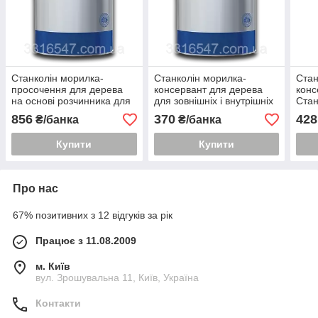
Станколін морилка-
Станколін морилка-
Стан
просочення для дерева
консервант для дерева
конс
на основі розчинника для
для зовнішніх і внутрішніх
Стан
зовнішніх і внутрішніх
робіт Станколак 1 л
856
370
428
₴/банка
₴/банка
робіт Станколак 2 л.
Купити
Купити
Про нас
67% позитивних з 12 відгуків за рік
Працює з 11.08.2009
м. Київ
вул. Зрошувальна 11, Київ, Україна
Контакти