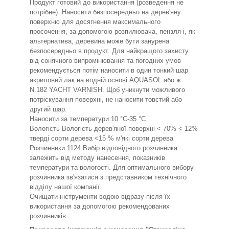
Продукт готовий до використання (розведення не
потрібне). Наносити безпосередньо на дерев'яну
поверхню для досягнення максимального
просочення, за допомогою розпилювача, пензля і, як
альтернатива, деревина може бути занурена
безпосередньо в продукт. Для найкращого захисту
від сонячного випромінювання та погодних умов
рекомендується потім наносити в один тонкий шар
акриловий лак на водній основі AQUASOL або ж
N.182 YACHT VARNISH. Щоб уникнути можливого
потріскування поверхні, не наносити товстий або
другий шар.
Наносити за температури 10 °C-35 °C
Вологість Вологість дерев'яної поверхні < 70% < 12%
тверді сорти дерева <15 % м'які сорти дерева
Розчинники 1124 Вибір відповідного розчинника
залежить від методу нанесення, показників
температури та вологості. Для оптимального вибору
розчинника зв'язатися з представником технічного
відділу нашої компанії.
Очищати інструменти водою відразу після їх
використання за допомогою рекомендованих
розчинників.