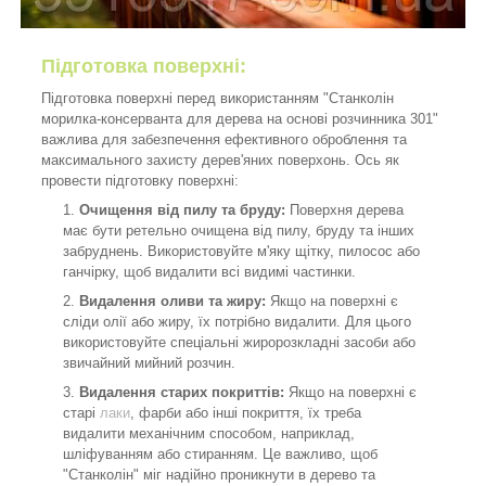
Підготовка поверхні:
Підготовка поверхні перед використанням "Станколін
морилка-консерванта для дерева на основі розчинника 301"
важлива для забезпечення ефективного оброблення та
максимального захисту дерев'яних поверхонь. Ось як
провести підготовку поверхні:
Очищення від пилу та бруду:
Поверхня дерева
має бути ретельно очищена від пилу, бруду та інших
забруднень. Використовуйте м'яку щітку, пилосос або
ганчірку, щоб видалити всі видимі частинки.
Видалення оливи та жиру:
Якщо на поверхні є
сліди олії або жиру, їх потрібно видалити. Для цього
використовуйте спеціальні жиророзкладні засоби або
звичайний мийний розчин.
Видалення старих покриттів:
Якщо на поверхні є
старі
лаки
, фарби або інші покриття, їх треба
видалити механічним способом, наприклад,
шліфуванням або стиранням. Це важливо, щоб
"Станколін" міг надійно проникнути в дерево та