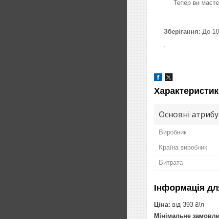
Тепер ви маєте
Зберігання:
До 18
.
Характеристик
Основні атриб
Виробник
Країна виробник
Витрата
Інформація дл
Ціна:
від 393 ₴/л
Мінімальне замовле