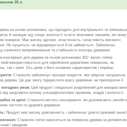
нколак 20 л.
рева на основі розчинника, що підходить для внутрішнього та зовнішньо
рігає й захищає від сонця, вологості та всіх можливих чинників, які можу
ні поверхні. Має високу адгезію, еластичність і властивість високого
ня. Не лущиться, не відшаровується й не займається. Забезпечує
ід сонячного випромінювання та стабільність кольору деревини.
а-консервант для дерева на основі розчинника 301" являє собою
, який використовується для оброблення дерев'яних поверхонь, як
ь, так і зовні. Ось деякі з його основних характеристик і переваг:
криття:
Станколін забезпечує прозоре покриття, яке зберігає натуральну
лір дерева. Це дає змогу підкреслити красу деревини, не приховуючи її.
о погодних умов:
Цей продукт спеціально розроблений для використання н
 від шкідливого впливу ультрафіолетових променів, опадів і вологості.
рибка та цвілі:
Станколін містить консерванти, які допомагають запобігти
нню чистоти та здоров'я деревини.
ть:
Продукт має високу довговічність і забезпечує довгостроковий захист 
анесення:
Станколін легко наноситься на поверхню дерева за допомогою
учним і швидким.