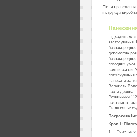
Після проведення 
інструкцій виробн
Нан
Підходить для
застосування. 
безпосередньо
допомогою розп
безпосередньо 
погодних умов 
водній основі
потріскування 
Наносити за те
Вологість Воло
сорти дерева
Розчинники 112
показників тем
Очищати інстру
Покрокова інс
Крок 1: Підго
1.1. Очистьте>