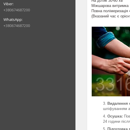
На дотик 30-60 хв
Міжшарова витримка 3
+380674687200
Повна полімеризація 4
(Вказаний ча
+380674687200
Видалення с
шліфуванням аб
Осушка:
Пов
24 години післ
Підготовка 