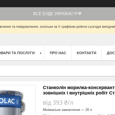
ВСЕ БУДЕ УКРАЇНА! 💛💙
лення та повідомлення, оскільки за її графіком роботи сьогодні вихід
ОВАРИ ТА ПОСЛУГИ
ПРО НАС
КОНТАКТИ
ДОС
Станколін морилка-консервант
зовнішніх і внутрішніх робіт С
від
393 ₴/л
Мінімальне замовлення — 20 л