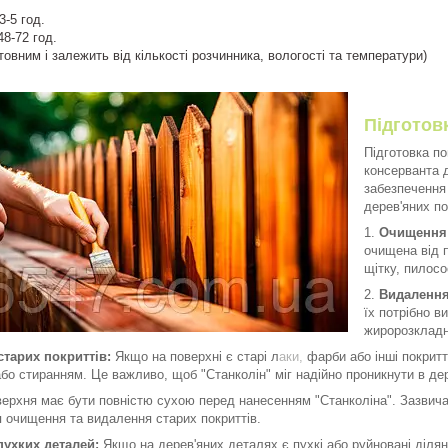
-5 год.
8-72 год.
с є орієнтовним і залежить від кількості 
Підготов
Підготовка п
консерванта 
забезпечення
дерев'яних по
Очищення 
очищена від п
щітку, пилосо
Видалення
їх потрібно в
жиророзкладн
тарих покриттів:
Якщо на поверхні є старі л
аки,
фарби або інші покритт
о стиранням. Це важливо, щоб "Станколін" міг надійно проникнути в дер
ерхня має бути повністю сухою перед нанесенням "Станколіна". Зазвича
я очищення та видалення старих покриттів.
пухких деталей:
Якщо на дерев'яних деталях є пухкі або руйновані ділян