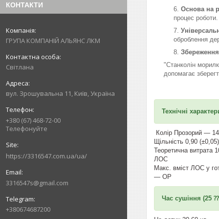
КОНТАКТИ
Основа на 
процес роботи.
Універсальн
оброблення дер
ГРУПА КОМПАНІЙ АЛЬЯНС ЛКМ
Збереження
"Станколін морилк
Світлана
допомагає зберегт
вул. Зрошувальна 11, Київ, Україна
Технічні характер
+380 (67) 468-72-00
Телефонуйте
Колір Прозорий — 14 
Щільність 0,90 (±0,05)
Теоретична витрата 1
https://3316547.com.ua/ua/
ЛОС
Макс. вміст ЛОС у го
—
3316547s@gmail.com
Час сушіння (25 ⁇
+380674687200