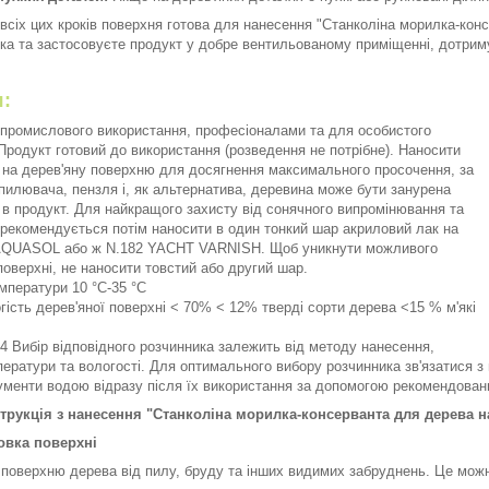
всіх цих кроків поверхня готова для нанесення "Станколіна морилка-ко
ика та застосовуєте продукт у добре вентильованому приміщенні, дотрим
есення:
 промислового використання, професіоналами та для особистого
Продукт готовий до використання (розведення не потрібне). Наносити
 на дерев'яну поверхню для досягнення максимального просочення, за
илювача, пензля і, як альтернатива, деревина може бути занурена
в продукт. Для найкращого захисту від сонячного випромінювання та
рекомендується потім наносити в один тонкий шар акриловий лак на
 AQUASOL або ж N.182 YACHT VARNISH. Щоб уникнути можливого
поверхні, не наносити товстий або другий шар.
мператури 10 °C-35 °C
гість дерев'яної поверхні < 70% < 12% тверді сорти дерева <15 % м'які
4 Вибір відповідного розчинника залежить від методу нанесення,
ператури та вологості. Для оптимального вибору розчинника зв'язатися з 
менти водою відразу після їх використання за допомогою рекомендован
трукція з нанесення "Станколіна морилка-консерванта для дерева н
товка поверхні
 поверхню дерева від пилу, бруду та інших видимих забруднень. Це можн