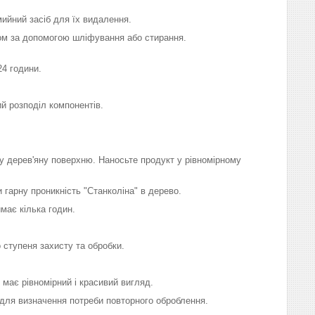
мийний засіб для їх видалення.
обом за допомогою шліфування або стирання.
24 години.
ий розподіл компонентів.
ну дерев'яну поверхню. Наносьте продукт у рівномірному
 гарну проникність "Станколіна" в дерево.
має кілька годин.
 ступеня захисту та обробки.
 має рівномірний і красивий вигляд.
ю для визначення потреби повторного оброблення.