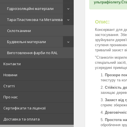
ультрафіолету.Ста
Гідроізоляційні матеріали
Тара Пластикова та Металева
Опис:
Консервант для де
Склотканини
застосування. Збе
зруйнувати дерев'я
Будівельні матеріали
ступеня проникнен
тривалий захист в
Виготовлення фарби по RAL
"Станколін морилк
спеціальний засіб
Контакти
усередині приміщен
Новини
Прозоре по
текстуру та ко
Статті
Стійкість д
захищає дерево
Про нас
Захист від г
сприяє збереже
Сертифікати та ліцензії
Довговічніс
Доставка та оплата
Простота н
оброблення зр