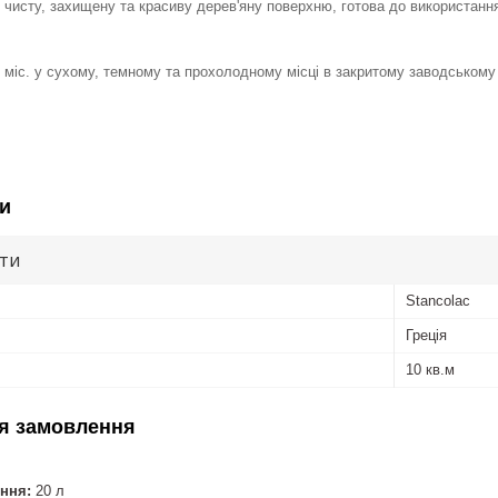
 чисту, захищену та красиву дерев'яну поверхню, готова до використанн
 міс. у сухому, темному та прохолодному місці в закритому заводському 
и
ути
Stancolac
Греція
10 кв.м
я замовлення
ння:
20 л