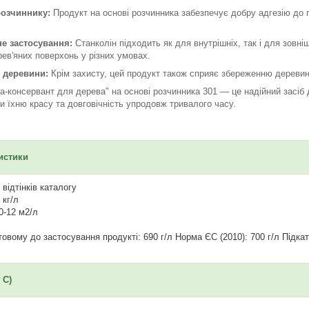
розчиннику:
Продукт на основі розчинника забезпечує добру адгезію до
е застосування:
Станколін підходить як для внутрішніх, так і для зовні
ев'яних поверхонь у різних умовах.
 деревини:
Крім захисту, цей продукт також сприяє збереженню деревини
а-консервант для дерева" на основі розчинника 301 — це надійний засіб 
и їхню красу та довговічність упродовж тривалого часу.
истики
відтінків каталогу
 кг/л
0-12 м2/л
товому до застосування продукті: 690 г/л Норма ЄС (2010): 700 г/л Підка
 ОР
 C)