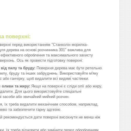
розчинника, вологості та температури)
ка поверхні:
оверхні перед використанням "Станколін морилка-
для дерева на основі розчинника 301" важлива для
 ефективного оброблення та максимального захисту
верхонь. Ось як провести підготовку поверхні:
від пилу та бруду:
Поверхня дерева має бути ретельно
илу, бруду та інших забруднень. Використовуйте м'яку
с або ганчірку, щоб видалити всі видимі частинки.
 оливи та жиру:
Якщо на поверхні є сліди олії або жиру,
идалити. Для цього використовуйте спеціальні
і засоби або звичайний мийний розчин.
я, їх треба видалити механічним способом, наприклад,
ево та забезпечити гарну адгезію.
й рекомендується дати поверхні висохнути не менш ніж
ки, їх треба відновити або замінити перед обробленням.