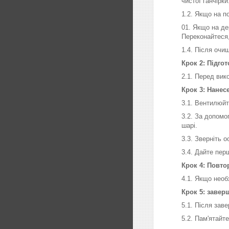
чистої ганчірки
1.2. Якщо на п
01. Якщо на де
Переконайтеся
1.4. Після очи
Крок 2: Підго
2.1. Перед вик
Крок 3: Нанес
3.1. Вентилюйт
3.2. За допомо
шарі.
3.3. Зверніть 
3.4. Дайте пер
Крок 4: Повто
4.1. Якщо необ
Крок 5: завер
5.1. Після зав
5.2. Пам'ятайт