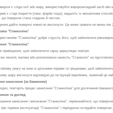
.
оверхні є сліди олії або жиру, використовуйте жиророзкладний засіб або 
реві є старі покриття (лаки, фарби тощо), видаліть їх механічним спос
, що поверхня стала гладкою й чистою.
щення дайте поверхні повністю висохнути. Це може тривати не менш ніж 
товка "Станколіна"
ористанням "Станколіна" добре струсіть його, щоб забезпечити рівномірн
ення "Станколіна"
е приміщення, щоб забезпечити гарну циркуляцію повітря.
гою пензля, валика або розпилювача нанесіть "Станколін" на підготовле
особливу увагу на зони зі щільними порами та тріщинами, щоб забезпечити
шому шару висохнути відповідно до інструкцій виробника, зазвичай це зай
рне нанесення (за бажанням)
хідно, повторіть процес нанесення "Станколіна" для досягнення бажаного
шення та догляд
ершення нанесення і висихання "Станколіна", переконайтеся, що поверхня
е про терміни експлуатації "Станколіна" і періодично оглядайте поверхн