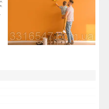
н.
я,
-