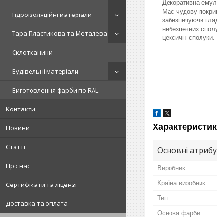
Декоративна емуль
Має чудову покрива
Гідроізоляційні матеріали
забезпечуючи глад
небезпечних сполу
Тара Пластикова та Металева
цексичні сполуки.
Склотканини
Будівельні матеріали
Виготовлення фарби по RAL
Контакти
Характеристик
Новини
Статті
Основні атриб
Про нас
Виробник
Країна виробник
Сертифікати та ліцензії
Тип
Доставка та оплата
Основа фарби