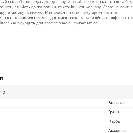
сійна фарба, що підходить для внутрішньої поверхні, як-от стіни та бето
ність, стійкість до пожовтіння та стабільність кольору. Легко наноситьс
ку та матову поверхню. Має слабкий запах, тому що не містить
к, як-от ароматичні вуглеводні, аміак, важкі метали або алкілофенолічко
 Ідеально підходить для професіоналів і приватних осіб.
и
ути
Stancolac
Греція
Фарба
Акрилова