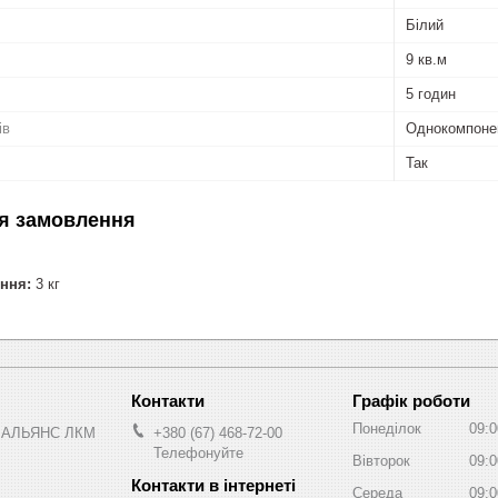
Білий
9 кв.м
5 годин
ів
Однокомпоне
Так
я замовлення
ння:
3 кг
Графік роботи
Понеділок
09:0
 АЛЬЯНС ЛКМ
+380 (67) 468-72-00
Телефонуйте
Вівторок
09:0
Середа
09:0