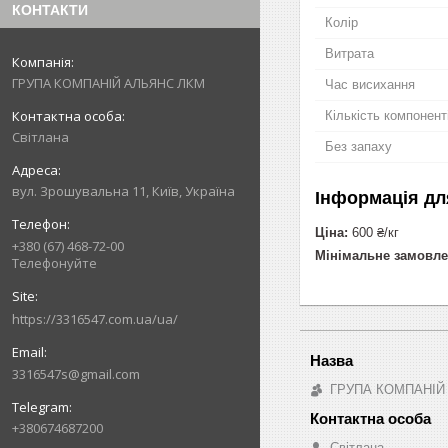
КОНТАКТИ
Колір
Витрата
ГРУПА КОМПАНІЙ АЛЬЯНС ЛКМ
Час висихання
Кількість компонент
Світлана
Без запаху
вул. Зрошувальна 11, Київ, Україна
Інформація дл
Ціна:
600 ₴/кг
+380 (67) 468-72-00
Мінімальне замовле
Телефонуйте
https://3316547.com.ua/ua/
3316547s@gmail.com
ГРУПА КОМПАНІЙ
+380674687200
Світлана