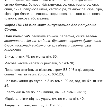
світло-бежева, бежева, фісташкова, зелена, темно-зелена,
синя, синя, блідо-блакитна, світло-сіра, темно-сіра, сіра, сіра,
сіра, сіро-блакита, вишнева, коричнева, червоно-коричнева,
плівка глянсова або матова.
Фарба ПФ-115 біла може випускатися двох ступенів
білини.
Нові кольори:
Блакитна ялинка, салатна, свіжа зелень,
золотисто-пісочна, медова, бірюзова, червона бузок, синя
бузок, шоколадне яблуко, смарагдова, лимонна, сіра
димчаста.
Блиск плівки, %, не менш ніж: 50;
Масова частка нелетких речовин, %: 49-70;
Пояслова в'язкість за віскозиметром ВЗ-246 з діаметром
сопла 4 мм за темп. 20 ос, с: 60-120;
Час висихання до ступеня 3 за темп. 20 ос, год, не більш ніж:
24;
Еластичність плівки при вигині, мм, не більш ніж: 1;
Міцність плівки під час удару, см, не менш ніж: 40;
Твердість плівки, пос. од.: 0,15-0,25;