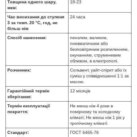
Товщина одного шару,
18-23
мкм:
Час висихання до ступеня
24 часа
3 за темп. 20 °C, год, не
більш ніж
Спосіб нанесення:
пензлем, валиком,
пневматичним або
безповітряним розпиленням,
окунанням, струменевим
обливом, в електрополі.
Розчинник:
Сольвент, уайт-спірит або їх
суміш у співвідношенні 1:1 за
масою.
Гарантійний термін
12 місяців
зберігання:
Термін експлуатації
Не менш ніж 4 роки в
покриття:
помірному та холодному
кліматі; Не менш ніж 1 рік у
тропічному кліматі.
Стандарт:
ГОСТ 6465-76