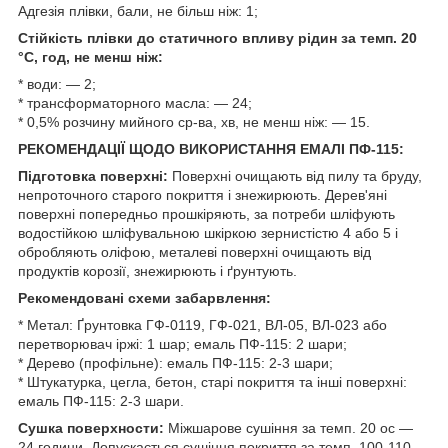
Адгезія плівки, бали, не більш ніж: 1;
Стійкість плівки до статичного впливу рідин за темп. 20
°C, год, не менш ніж:
* води: — 2;
* трансформаторного масла: — 24;
* 0,5% розчину мийного ср-ва, хв, не менш ніж: — 15.
РЕКОМЕНДАЦІЇ ЩОДО ВИКОРИСТАННЯ ЕМАЛІ ПФ-115:
Підготовка поверхні:
Поверхні очищають від пилу та бруду,
непроточного старого покриття і знежирюють. Дерев'яні
поверхні попередньо прошкіряють, за потреби шліфують
водостійкою шліфувальною шкіркою зернистістю 4 або 5 і
обробляють оліфою, металеві поверхні очищають від
продуктів корозії, знежирюють і ґрунтують.
Рекомендовані схеми забарвлення:
* Метал: Ґрунтовка ГФ-0119, ГФ-021, ВЛ-05, ВЛ-023 або
перетворювач іржі: 1 шар; емаль ПФ-115: 2 шари;
* Дерево (профільне): емаль ПФ-115: 2-3 шари;
* Штукатурка, цегла, бетон, старі покриття та інші поверхні:
емаль ПФ-115: 2-3 шари.
Сушка поверхности:
Міжшарове сушіння за темп. 20 ос —
24 години. Допускається сушіння покриття за темп. 100-110