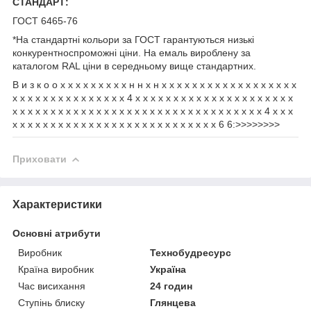
СТАНДАРТ:
ГОСТ 6465-76
*На стандартні кольори за ГОСТ гарантуються низькі
конкурентноспроможні ціни. На емаль вироблену за
каталогом RAL ціни в середньому вище стандартних.
В и з к о о х х х х х х х х х н н х н х х х х х х х х х х х х х х х х х х
х х х х х х х х х х х х х х х 4 х х х х х х х х х х х х х х х х х х х х х
х х х х х х х х х х х х х х х х х х х х х х х х х х х х х х х х х 4 х х х
х х х х х х х х х х х х х х х х х х х х х х х х х х х 6 6:>>>>>>>>
Приховати
Характеристики
Основні атрибути
Виробник
Технобудресурс
Країна виробник
Україна
Час висихання
24 годин
Ступінь блиску
Глянцева