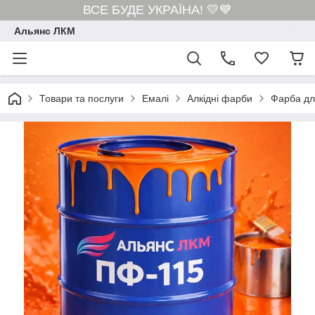
ВСЕ БУДЕ УКРАЇНА! 💛💙
Альянс ЛКМ
Товари та послуги
Емалі
Алкідні фарби
Фарба дл