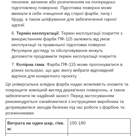
пензлем, валиком або розпиленням на попередньо
підготовлену поверхню. Підготовка поверхні може
вмикати в себе очищення від старої фарби, пилу і
бруду, а також шліфування для забезпечення гарної
адгезії.
Термін експлуатації
: Термін експлуатації покриття з
використанням фарби ПФ-115 залежить від умов
експлуатації та правильної підготовки поверхні.
Регулярне догляду та обслуговування можуть
допомогти продовжити термін експлуатації покриття.
Колірна гама
: Фарба ПФ-115 може пропонуватися в
різних кольорах, що дає змогу вибрати відповідний
відтінок для конкретного проєкту.
Ця універсальна алкідна фарба надає можливість оновити та
покращити зовнішній вигляд дерев'яних поверхонь, а також
забезпечити їм надійний захист. Перед застосуванням
рекомендується ознайомитися з інструкціями виробника та
дотримуватися заходів безпеки під час роботи з фарбою та
розчинниками.
Витрата на один шар, г/кв.
100-180
м: