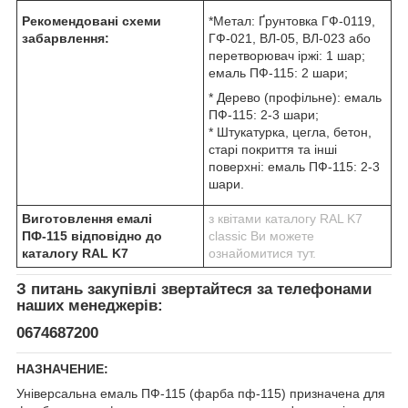
Рекомендовані схеми
*Метал: Ґрунтовка ГФ-0119,
забарвлення:
ГФ-021, ВЛ-05, ВЛ-023 або
перетворювач іржі: 1 шар;
емаль ПФ-115: 2 шари;
* Дерево (профільне): емаль
ПФ-115: 2-3 шари;
* Штукатурка, цегла, бетон,
старі покриття та інші
поверхні: емаль ПФ-115: 2-3
шари.
Виготовлення емалі
з квітами каталогу RAL K7
ПФ-115 відповідно до
classic Ви можете
каталогу RAL K7
ознайомитися тут.
З питань закупівлі звертайтеся за телефонами
наших менеджерів:
0674687200
НАЗНАЧЕНИЕ:
Універсальна емаль ПФ-115 (фарба пф-115) призначена для