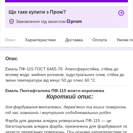
Що таке купити з Пром?
Замовлення під захистом
Опис
Характеристики
Доставка
Оплата
Умови п
Опис
Емаль ПФ-115 ГОСТ 6465-76 Атмосферостійка, стійка до
впливу води, мийних розчинів, індустріальних олив, стійка до
зміни температури від мінус 50 до плюс 60 °C.
Емаль Пентафталева ПФ-115 жовто-коричнева
Короткий опис:
для фарбування металевих, дерев'яних та інших поверхонь
під час зовнішніх і внутрішніх оздоблювальних робіт.
Фарба для дерева алкідна універсальна ПФ-115 — це
багатоцільова алкідна фарба, призначена для фарбування та
захисту дерев'яних поверхонь. Ось основні характеристики та