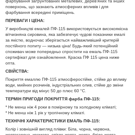
фарбування заґрунтованих металевих, дерев'яних та інших
поверхонь, що зазнають атмосферних впливів і для
фарбування всередині приміщень.
ПЕРЕВАГИ І ЦЕНА:
У виробництві емалей ПФ-115 використовується високоякісна
вітчизняна сировина, яка забезпечує чудові показники емалі
за якістю, водночас зберігається найважливіший критерій
постійного попиту — низька ціна! Будь-який потенційний
споживач може попередньо спростити на емаль ПФ-115
сертифікат для ознайомлення. Краска ПФ 115 цена ниже
опта.
СВІЙСТВА:
Покриття емаллю ПФ-115 атмосферостійке, стійке до впливу
води, мийних розчинів, індустріальних олив, стійке до зміни
температури від мінус 50 до плюс 60 °C.
ТЕРМІН ПРИГОДИ ПОКРИТТЯ фарба ПФ-115:
* Не менш ніж 4 роки в помірному та холодному кліматі;
* Не менш ніж 1 рік у тропічному кліматі.
ТЕХНІЧНІ ХАРАКТЕРИСТИКИ ЕМАЛЬ ПФ-115:
Колір і зовнішній вигляд плівки: Біла, чорна, червона,
жовтогаряча, кремова, світло-жовта, жовта, блідо-жовта,