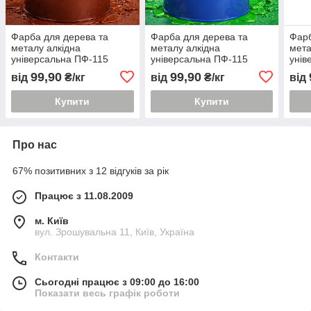
Фарба для дерева та
Фарба для дерева та
Фарб
металу алкідна
металу алкідна
мета
універсальна ПФ-115
універсальна ПФ-115
унів
коричнева
зелена
слон
99,90
99,90
від
₴/кг
від
₴/кг
від
Купити
Купити
Про нас
67% позитивних з 12 відгуків за рік
Працює з 11.08.2009
м. Київ
вул. Зрошувальна 11, Київ, Україна
Контакти
Сьогодні працює з 09:00 до 16:00
Показати весь графік роботи