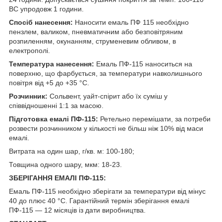
ВС упродовж 1 години.
Спосіб нанесення:
Наносити емаль ПФ 115 необхідно
пензлем, валиком, пневматичним або безповітряним
розпиленням, окунанням, струменевим обливом, в
електрополі.
Температура нанесення:
Емаль ПФ-115 наноситься на
поверхню, що фарбується, за температури навколишнього
повітря від +5 до +35 °C.
Розчинник:
Сольвент, уайт-спірит або їх суміш у
співвідношенні 1:1 за масою.
Підготовка емалі ПФ-115:
Ретельно перемішати, за потреби
розвести розчинником у кількості не більш ніж 10% від маси
емалі.
Витрата на один шар, г/кв. м: 100-180;
Товщина одного шару, мкм: 18-23.
ЗБЕРІГАННЯ ЕМАЛІ ПФ-115:
Емаль ПФ-115 необхідно зберігати за температури від мінус
40 до плюс 40 °C. Гарантійний термін зберігання емалі
ПФ-115 — 12 місяців із дати виробництва.