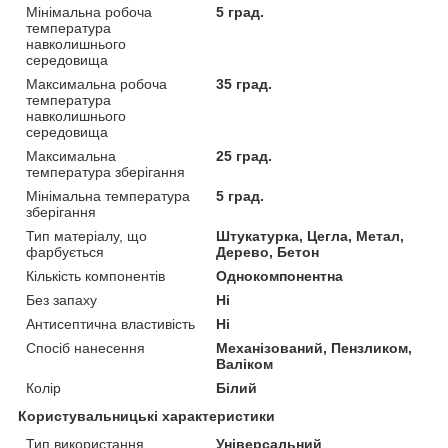
Мінімальна робоча
5 град.
температура
навколишнього
середовища
Максимальна робоча
35 град.
температура
навколишнього
середовища
Максимальна
25 град.
температура зберігання
Мінімальна температура
5 град.
зберігання
Тип матеріалу, що
Штукатурка, Цегла, Метал,
фарбується
Дерево, Бетон
Кількість компонентів
Однокомпонентна
Без запаху
Ні
Антисептична властивість
Ні
Спосіб нанесення
Механізований, Пензликом,
Валіком
Колір
Білий
Користувальницькі характеристики
Тип використання
Універсальний