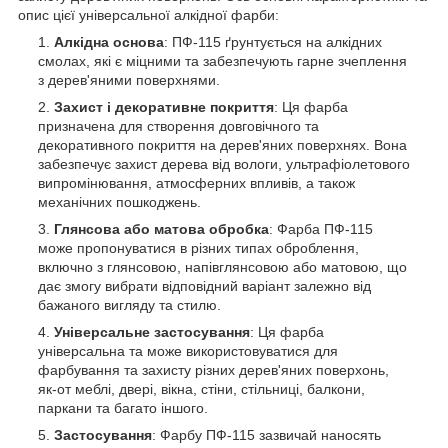
опис цієї універсальної алкідної фарби:
Алкідна основа
: ПФ-115 ґрунтується на алкідних
смолах, які є міцними та забезпечують гарне зчеплення
з дерев'яними поверхнями.
Захист і декоративне покриття
: Ця фарба
призначена для створення довговічного та
декоративного покриття на дерев'яних поверхнях. Вона
забезпечує захист дерева від вологи, ультрафіолетового
випромінювання, атмосферних впливів, а також
механічних пошкоджень.
Глянсова або матова обробка
: Фарба ПФ-115
може пропонуватися в різних типах оброблення,
включно з глянсовою, напівглянсовою або матовою, що
дає змогу вибрати відповідний варіант залежно від
бажаного вигляду та стилю.
Універсальне застосування
: Ця фарба
універсальна та може використовуватися для
фарбування та захисту різних дерев'яних поверхонь,
як-от меблі, двері, вікна, стіни, стільниці, балкони,
паркани та багато іншого.
Застосування
: Фарбу ПФ-115 зазвичай наносять