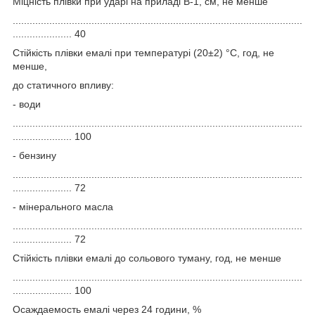
Міцність плівки при ударі на приладі В-1, см, не менше
.......................................................................................................
..................... 40
Стійкість плівки емалі при температурі (20±2) °С, год, не
менше,
до статичного впливу:
- води
.......................................................................................................
..................... 100
- бензину
.......................................................................................................
..................... 72
- мінерального масла
.......................................................................................................
..................... 72
Стійкість плівки емалі до сольового туману, год, не менше
.......................................................................................................
..................... 100
Осаждаемость емалі через 24 години, %