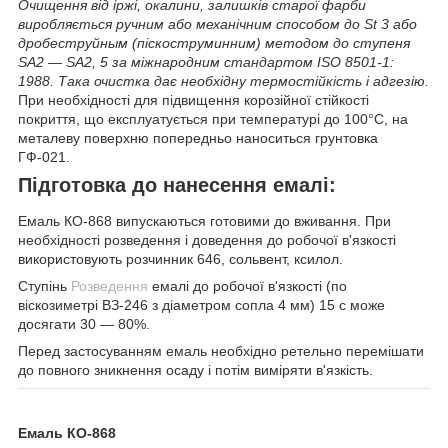
Очищення від іржі, окалини, залишків старої фарби
виробляється ручним або механічним способом до St 3 або
дробеструйным (піскоструминним) методом до ступеня
SA2 — SA2, 5 за міжнародним стандартом ISO 8501-1:
1988. Така очистка дає необхідну термостійкість і адгезію.
При необхідності для підвищення корозійної стійкості
покриття, що експлуатується при температурі до 100°С, на
металеву поверхню попередньо наноситься грунтовка
ГФ-021.
Підготовка до нанесення емалі:
Емаль КО-868 випускаються готовими до вживання. При
необхідності розведення і доведення до робочої в'язкості
використовують розчинник 646, сольвент, ксилол.
Ступінь
Розведення
емалі до робочої в'язкості (по
віскозиметрі ВЗ-246 з діаметром сопла 4 мм) 15 с може
досягати 30 — 80%.
Перед застосуванням емаль необхідно ретельно перемішати
до повного зникнення осаду і потім виміряти в'язкість.
Емаль КО-868