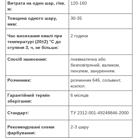
Витрата на один шар, г/кв.
120-160
м:
Товщина одного шару,
30-35
мкм:
Час висихання емалі
при
2 години
температурі (20±2) °С
до
ступеня 3, ч, не більше:
Спосіб нанесення:
пневматична або
безповітряний, валиком,
пензлем, зануренням.
Розчинник:
розчинник 646, сольвент,
ксилол.
Гарантійний термін
6 місяців
зберігання:
Стандарт:
ТУ 2312-001-49248846-2000
Рекомендовані схеми
2-3 шару
фарбування: