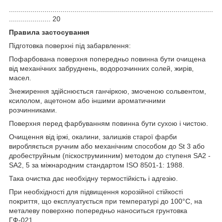
.......................................................................................................
..................... 20
Правила застосування
Підготовка поверхні під забарвлення:
Пофарбована поверхня попередньо повинна бути очищена
від механічних забруднень, водорозчинних солей, жирів,
масел.
Знежирення здійснюється ганчіркою, змоченою сольвентом,
ксилолом, ацетоном або іншими ароматичними
розчинниками.
Поверхня перед фарбуванням повинна бути сухою і чистою.
Очищення від іржі, окалини, залишків старої фарби
виробляється ручним або механічним способом до St 3 або
дробеструйным (піскоструминним) методом до ступеня SA2 -
SA2, 5 за міжнародним стандартом ISO 8501-1: 1988.
Така очистка дає необхідну термостійкість і адгезію.
При необхідності для підвищення корозійної стійкості
покриття, що експлуатується при температурі до 100°С, на
металеву поверхню попередньо наноситься грунтовка
ГФ-021.