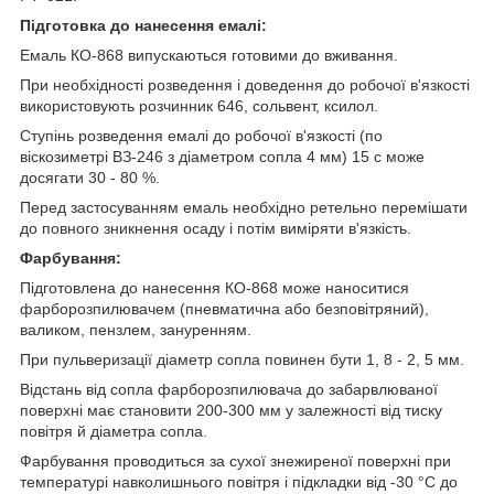
Підготовка до нанесення емалі:
Емаль КО-868 випускаються готовими до вживання.
При необхідності розведення і доведення до робочої в'язкості
використовують розчинник 646, сольвент, ксилол.
Ступінь розведення емалі до робочої в'язкості (по
віскозиметрі ВЗ-246 з діаметром сопла 4 мм) 15 с може
досягати 30 - 80 %.
Перед застосуванням емаль необхідно ретельно перемішати
до повного зникнення осаду і потім виміряти в'язкість.
Фарбування:
Підготовлена до нанесення КО-868 може наноситися
фарборозпилювачем (пневматична або безповітряний),
валиком, пензлем, зануренням.
При пульверизації діаметр сопла повинен бути 1, 8 - 2, 5 мм.
Відстань від сопла фарборозпилювача до забарвлюваної
поверхні має становити 200-300 мм у залежності від тиску
повітря й діаметра сопла.
Фарбування проводиться за сухої знежиреної поверхні при
температурі навколишнього повітря і підкладки від -30 °С до