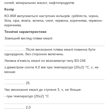
солей, мінеральних масел, нафтопродуктів.
Колір
КО-868 випускається наступних кольорів: срібляста, чорна,
біла, сіра, жовта, зелена, синя, червона, коричнева, червоно-
коричнева.
Технічні характеристики
Зовнішній вигляд плівки емалі
.......................................................................................................
..................... Після висихання плівка емалі повинна бути
однорідною, без сторонніх включень.
Умовна в'язкість емалі по віскозиметрі типу ВЗ-246
з діаметром сопла 4,0 мм при температурі (20±2) °С, с, не
менше
.......................................................................................................
..................... 25
Час висихання емалі до ступеня 3, ч, не більше:
- при температурі (20±2) °С
.......................................................................................................
..................... 2,0