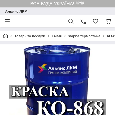
ВСЕ БУДЕ УКРАЇНА! 💛💙
Альянс ЛКМ
Товари та послуги
Емалі
Фарба термостійка
КО-8