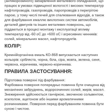
(антикорозійного) забарвлення металевого обладнання, що
працює в умовах підвищеної вологості і високих температур
нафтопроводів, газопроводів, паропроводів з перегрітою
парою, у тому числі печей для спалювання відходів, а також
для фарбування емаллю вихлопних систем автомобілів,
деталей двигунів та інших металевих поверхонь, що
піддаються в процесі монтажу і експлуатації впливу
температур від -60 оС до +600 оС і агресивних чинників:
солей, мінеральних масел, нафтопродуктів.
КОЛІР:
Кремнійорганічна емаль КО-868 випускається наступних
кольорів: срібляста, чорна, біла, сіра, жовта, зелена, синя,
червона, коричнева, червоно-коричнева.
ПРАВИЛА ЗАСТОСУВАННЯ:
Підготовка поверхні під фарбування:
Фарбована поверхня попередньо повинна бути очищена від
механічних забруднень, водорозчинних солей, жирів, масел.
Знежирення здійснюється ганчіркою, змоченою сольвентом,
ксилолом, ацетоном або іншими ароматичними
розчинниками. Поверхня перед фарбуванням повинна бути
сухою і чистою.