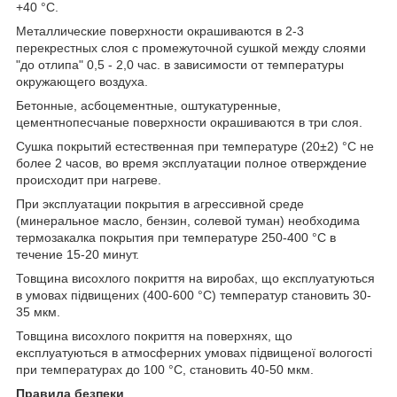
+40 °С.
Металлические поверхности окрашиваются в 2-3
перекрестных слоя с промежуточной сушкой между слоями
"до отлипа" 0,5 - 2,0 час. в зависимости от температуры
окружающего воздуха.
Бетонные, асбоцементные, оштукатуренные,
цементнопесчаные поверхности окрашиваются в три слоя.
Сушка покрытий естественная при температуре (20±2) °С не
более 2 часов, во время эксплуатации полное отверждение
происходит при нагреве.
При эксплуатации покрытия в агрессивной среде
(минеральное масло, бензин, солевой туман) необходима
термозакалка покрытия при температуре 250-400 °С в
течение 15-20 минут.
Товщина висохлого покриття на виробах, що експлуатуються
в умовах підвищених (400-600 °С) температур становить 30-
35 мкм.
Товщина висохлого покриття на поверхнях, що
експлуатуються в атмосферних умовах підвищеної вологості
при температурах до 100 °С, становить 40-50 мкм.
Правила безпеки