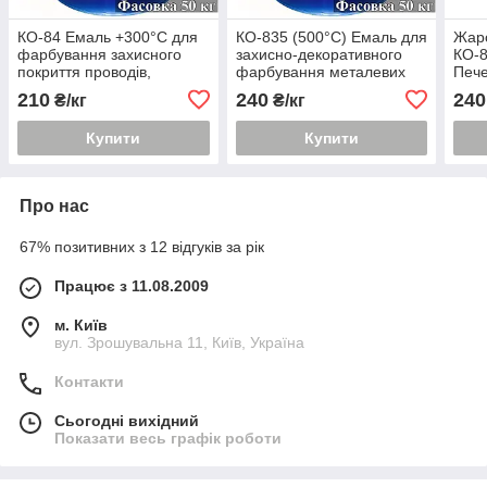
КО-84 Емаль +300°С для
КО-835 (500°С) Емаль для
Жаро
фарбування захисного
захисно-декоративного
КО-8
покриття проводів,
фарбування металевих
Пече
кабелів, виробів із сталі і
виробів
210
240
240
₴/кг
₴/кг
алюмінієвих сплавів
Купити
Купити
Про нас
67% позитивних з 12 відгуків за рік
Працює з 11.08.2009
м. Київ
вул. Зрошувальна 11, Київ, Україна
Контакти
Сьогодні вихідний
Показати весь графік роботи