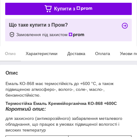
Купити з
Що таке купити з Пром?
Замовлення під захистом
Опис
Характеристики
Доставка
Оплата
Умови п
Опис
Емаль КО-868 має термостійкість до +600 °С, а також
підвищеною атмосферо-, волого-, соле-, масло-,
бензиностійкістю.
Термостійка Емаль Кремнійорганічна КО-868 +600С
Короткий опис:
для захисного (антикорозійного) забарвлення металевого
обладнання, що працює в умовах підвищеної вологості і
високих температур