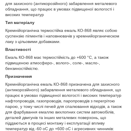
для захисного (антикорозійного) забарвлення металевого
обладнання, що працює в умовах підвищеної вологості і
високих температур
Тип матеріалу
Кремнійорганічна термостійка емаль КО-868 являє собою
суспензію пігментів і наповнювачів у кремнийорганическом
лаку з цільовими добавками.
Властивості
Емаль КО-868 має термостійкість до +600 °С, а також
підвищеною атмосферо-, волого-, соле-, масло-,
бензиностійкістю.
Призначення
Кремнійорганічна емаль КО-868 призначена для захисного
(антикорозійного) забарвлення металевого обладнання, що
працює в умовах підвищеної вологості і високих температур
нафтопроводів, газопроводів, паропроводів з перегрітою
парою, у тому числі печей для спалювання відходів, а також
для фарбування емаллю вихлопних систем автомобілів,
деталей двигунів та інших металевих поверхонь, що
піддаються в процесі монтажу і експлуатації впливу
температур від -60 оС до +600 оС і агресивних чинників: