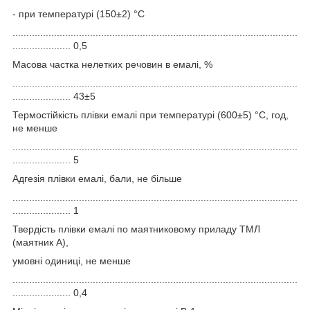
- при температурі (150±2) °С
.......................................................................................................
..................... 0,5
Масова частка нелетких речовин в емалі, %
.......................................................................................................
..................... 43±5
Термостійкість плівки емалі при температурі (600±5) °С, год,
не менше
.......................................................................................................
..................... 5
Адгезія плівки емалі, бали, не більше
.......................................................................................................
..................... 1
Твердість плівки емалі по маятниковому приладу ТМЛ
(маятник А),
умовні одиниці, не менше
.......................................................................................................
..................... 0,4