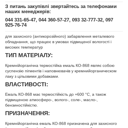
З питань закупівлі звертайтесь за телефонами
наших менеджерів:
044 331-65-47, 044 360-57-27, 093 32-777-32, 097
925-76-74
для захисного (антикорозійного) забарвлення металевого
обладнання, що працює в умовах підвищеної вологості і
високих температур
ТИП МАТЕРІАЛУ:
Кремнійорганічна термостійка емаль КО-868 являє собою
суспензію пігментів і наповнювачів у кремнийорганическом
лаку з цільовими добавками.
ВЛАСТИВОСТІ:
Емаль КО-868 має термостійкість до +600 °С, а також
підвищеною атмосферо-, волого-, соле-, масло-,
бензиностійкістю.
ПРИЗНАЧЕННЯ:
Кремнійорганічна емаль КО-868 призначена для захисного