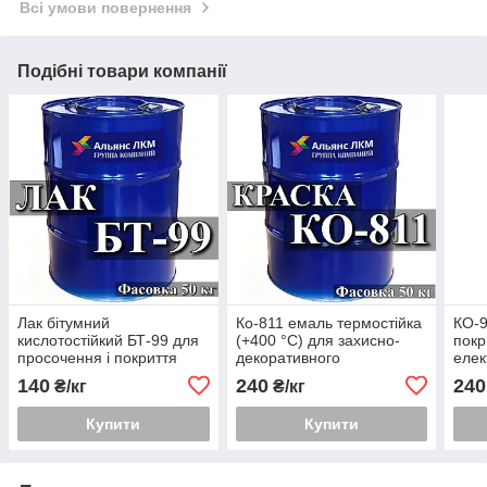
Всі умови повернення
Подібні товари компанії
Лак бітумний
Ко-811 емаль термостійка
КО-9
кислотостійкий БТ-99 для
(+400 °C) для захисно-
покр
просочення і покриття
декоративного
елек
обмоток електричних
фарбування сталевих і
три
140
240
240
₴/кг
₴/кг
машин і апаратів
титанових поверхонь
темп
Купити
Купити