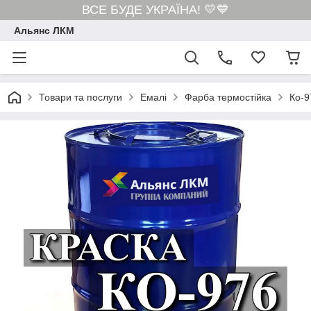
ВСЕ БУДЕ УКРАЇНА! 💛💙
Альянс ЛКМ
Товари та послуги
Емалі
Фарба термостійка
Ко-9