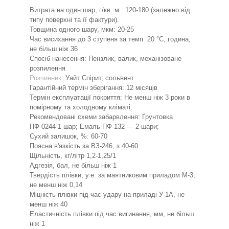
Витрата на один шар, г/кв. м: 120-180 (залежно від
типу поверхні та її фактури).
Товщина одного шару, мкм: 20-25
Час висихання до 3 ступеня за темп. 20 °C, година,
не більш ніж 36
Спосіб нанесення: Пензлик, валик, механізоване
розпилення
Розчинник
: Уайт Спірит, сольвент
Гарантійний термін зберігання: 12 місяців
Термін експлуатації покриття: Не менш ніж 3 роки в
помірному та холодному кліматі.
Рекомендовані схеми забарвлення: Ґрунтовка
ПФ-0244-1 шар; Емаль ПФ-132 — 2 шари;
Сухий залишок, %: 60-70
Поясна в'язкість за ВЗ-246, з 40-60
Щільність, кг/літр 1,2-1,25/1
Адгезія, бал, не більш ніж 1
Твердість плівки, у.е. за маятниковим приладом М-3,
не менш ніж 0,14
Міцність плівки під час удару на приладі У-1А, не
менш ніж 40
Еластичність плівки під час вигинання, мм, не більш
ніж 1