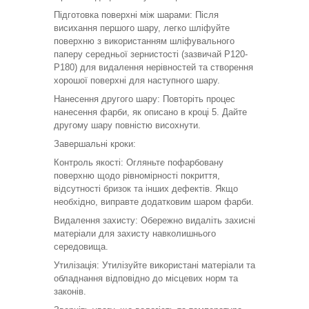
Підготовка поверхні між шарами: Після
висихання першого шару, легко шліфуйте
поверхню з використанням шліфувального
паперу середньої зернистості (зазвичай P120-
P180) для видалення нерівностей та створення
хорошої поверхні для наступного шару.
Нанесення другого шару: Повторіть процес
нанесення фарби, як описано в кроці 5. Дайте
другому шару повністю висохнути.
Завершальні кроки:
Контроль якості: Огляньте пофарбовану
поверхню щодо рівномірності покриття,
відсутності бризок та інших дефектів. Якщо
необхідно, виправте додатковим шаром фарби.
Видалення захисту: Обережно видаліть захисні
матеріали для захисту навколишнього
середовища.
Утилізація: Утилізуйте використані матеріали та
обладнання відповідно до місцевих норм та
законів.