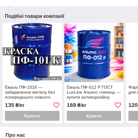
Подібні товари компанії
Емаль ПФ-101К —
Емаль ПФ-012 Р ГОСТ
Фар
забарвлення металу без
LuxLine Альянс глянець —
для 
попереднього повного
купити антикорозійну
видалення іржі і
фарбу 3 в 1 в Україні
135
169
120
₴/кг
₴/кг
грунтування.
Купити
Купити
Про нас