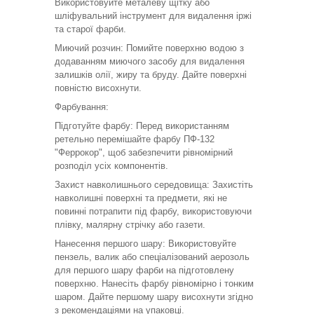
Використовуйте металеву щітку або
шліфувальний інструмент для видалення іржі
та старої фарби.
Миючий розчин: Помийте поверхню водою з
додаванням миючого засобу для видалення
залишків олії, жиру та бруду. Дайте поверхні
повністю висохнути.
Фарбування:
Підготуйте фарбу: Перед використанням
ретельно перемішайте фарбу ПФ-132
"Феррокор", щоб забезпечити рівномірний
розподіл усіх компонентів.
Захист навколишнього середовища: Захистіть
навколишні поверхні та предмети, які не
повинні потрапити під фарбу, використовуючи
плівку, малярну стрічку або газети.
Нанесення першого шару: Використовуйте
пензель, валик або спеціалізований аерозоль
для першого шару фарби на підготовлену
поверхню. Нанесіть фарбу рівномірно і тонким
шаром. Дайте першому шару висохнути згідно
з рекомендаціями на упаковці.