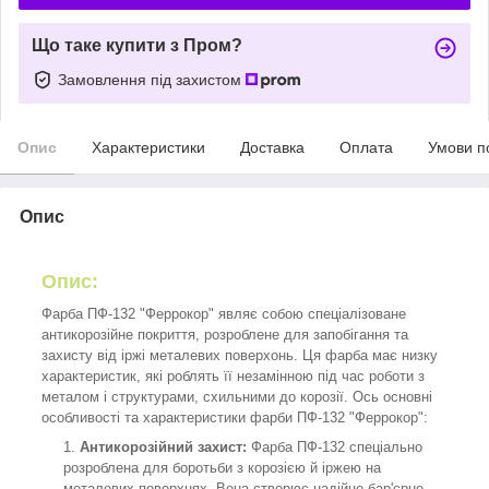
Що таке купити з Пром?
Замовлення під захистом
Опис
Характеристики
Доставка
Оплата
Умови п
Опис
Опис:
Фарба ПФ-132 "Феррокор" являє собою спеціалізоване
антикорозійне покриття, розроблене для запобігання та
захисту від іржі металевих поверхонь. Ця фарба має низку
характеристик, які роблять її незамінною під час роботи з
металом і структурами, схильними до корозії. Ось основні
особливості та характеристики фарби ПФ-132 "Феррокор":
Антикорозійний захист:
Фарба ПФ-132 спеціально
розроблена для боротьби з корозією й іржею на
металевих поверхнях. Вона створює надійне бар'єрне