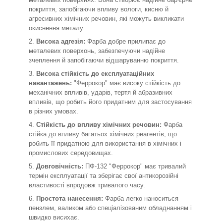
покриття, запобігаючи впливу вологи, кисню й
агресивних хімічних речовин, які можуть викликати
окиснення металу.
Висока адгезія:
Фарба добре прилипає до
металевих поверхонь, забезпечуючи надійне
зчеплення й запобігаючи відшаруванню покриття.
Висока стійкість до експлуатаційних
навантажень:
"Феррокор" має високу стійкість до
механічних впливів, ударів, тертя й абразивних
впливів, що робить його придатним для застосування
в різних умовах.
Стійкість до впливу хімічних речовин:
Фарба
стійка до впливу багатьох хімічних реагентів, що
робить її придатною для використання в хімічних і
промислових середовищах.
Довговічність:
ПФ-132 "Феррокор" має тривалий
термін експлуатації та зберігає свої антикорозійні
властивості впродовж тривалого часу.
Простота нанесення:
Фарба легко наноситься
пензлем, валиком або спеціалізованим обладнанням і
швидко висихає.