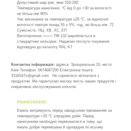
Допустимий шар іржі, мкм 150-200
Температура нанесення, °C від 0 до +30 за вологості
не більш ніж 80%
Час висихання за температури ±20 °C, за відносної
вологості повітря понад 55 ± 5%, год, не більш ніж: 72
Сумісність: НЦ, ХВ, ХС, ЕП
Виготовлення
емалі
ПФ-132 виробляється в
стандартних кольорах. Надаємо послуги тонування
відповідно до каталогу RAL K7
Контактна інформація:
адреса: Зрошувальна 15, місто
Київ Телефон: 0674687200 Електронна пошта:
3316547s@gmail.com Не соромтеся зв'язатися з
продуктом. Ми гарантуємо високу якість наших продуктів і
оперативне обслуговування клієнтів.
Нанесення:
Емаль витримують перед заводським пакованням за
температури +20 °C упродовж доби. Перед
нанесенням необхідно переконатися в тому, що
емаль добре перемішана й однорідна по всьому