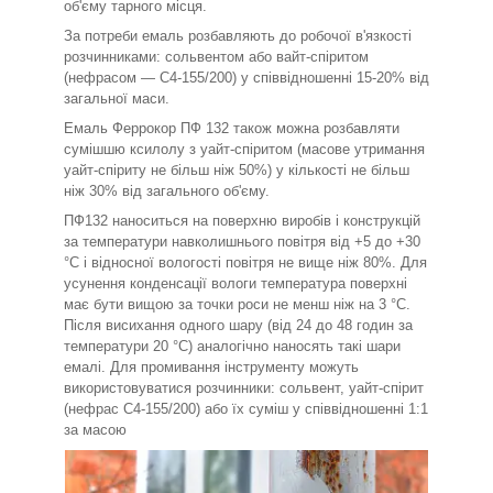
об'єму тарного місця.
За потреби емаль розбавляють до робочої в'язкості
розчинниками: сольвентом або вайт-спіритом
(нефрасом — С4-155/200) у співвідношенні 15-20% від
загальної маси.
Емаль Феррокор ПФ 132 також можна розбавляти
сумішшю ксилолу з уайт-спіритом (масове утримання
уайт-спіриту не більш ніж 50%) у кількості не більш
ніж 30% від загального об'єму.
ПФ132 наноситься на поверхню виробів і конструкцій
за температури навколишнього повітря від +5 до +30
°C і відносної вологості повітря не вище ніж 80%. Для
усунення конденсації вологи температура поверхні
має бути вищою за точки роси не менш ніж на 3 °C.
Після висихання одного шару (від 24 до 48 годин за
температури 20 °C) аналогічно наносять такі шари
емалі. Для промивання інструменту можуть
використовуватися розчинники: сольвент, уайт-спірит
(нефрас С4-155/200) або їх суміш у співвідношенні 1:1
за масою