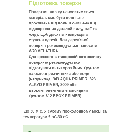
Підготовка поверхні
Поверхня, на яку наноситиметься
матеріал, має бути повністю
просушена від води й очищена від
відшарованих деталей пилу, олії та
жиру, щоб досягти найкращого
ступеня адгезії. Для дерев'яної
поверхні рекомендується наносити
W70 VELATURA.
Для кращого антикорозійного захисту
поверхню рекомендується
підготувати антикорозійним ґрунтом
на основі розчинника або води
(наприклад, 343 AQUA PRIMER, 323
ALKYD PRIMER, 3009 або
двокомпонентним епоксидним
ґрунтом 812 EPOX PRIMER).
До 36 міс. У сухому прохолодному місці за
температури 5 oC-30 oC