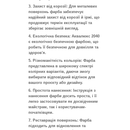
Захист від корозії:
Для металевих
поверхонь фарба забезпечує
надійний захист від корозії й іржі, що
продовжує термін експлуатації та
зберігає зовнішній вигляд.
Екологічна безпека:
Аквалюкс 2040
є екологічно безпечною фарбою, що
робить її безпечною для довкілля та
здоров'я.
Різноманітність кольорів:
Фарба
представлена в широкому спектрі
колірних варіантів, даючи змогу
вибирати відповідний відтінок для
вашого проєкту або дизайну.
Простота нанесення:
Інструкція з
нанесення фарби досить проста, і її
легко застосовувати як досвідченим
майстрам, так і користувачам-
початківцям.
Реставрація поверхонь:
Фарба
підходить для відновлення та