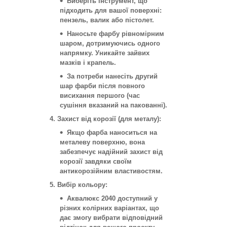
Виберіть інструмент, що
підходить для вашої поверхні:
пензель, валик або пістолет.
Наносьте фарбу рівномірним
шаром, дотримуючись одного
напрямку. Уникайте зайвих
мазків і крапель.
За потреби нанесіть другий
шар фарби після повного
висихання першого (час
сушіння вказаний на пакованні).
4. Захист від корозії (для металу):
Якщо фарба наноситься на
металеву поверхню, вона
забезпечує надійний захист від
корозії завдяки своїм
антикорозійним властивостям.
5. Вибір кольору:
Аквалюкс 2040 доступний у
різних колірних варіантах, що
дає змогу вибрати відповідний