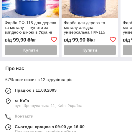
Фарба ПФ-115 для дерева
Фарба для дерева та
Фарб
та металу — купити за
металу алкідна
мета
вигідною ціною в Україні
універсальна ПФ-115
унів
слонова кістка
жовт
99,90
99,90
від
₴/кг
від
₴/кг
від
Купити
Купити
Про нас
67% позитивних з 12 відгуків за рік
Працює з 11.08.2009
м. Київ
вул. Зрошувальна 11, Київ, Україна
Контакти
Сьогодні працює з 09:00 до 16:00
Показати весь графік роботи