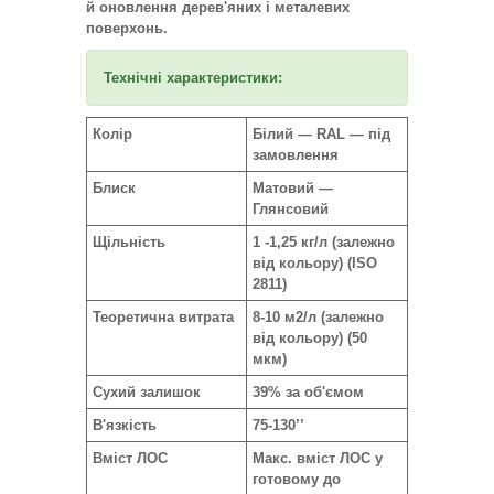
й оновлення дерев'яних і металевих
поверхонь.
Технічні характеристики:
Колір
Білий — RAL — під
замовлення
Блиск
Матовий —
Глянсовий
Щільність
1 -1,25 кг/л (залежно
від кольору) (ISO
2811)
Теоретична витрата
8-10 м2/л (залежно
від кольору) (50
мкм)
Сухий залишок
39% за об'ємом
В'язкість
75-130’’
Вміст ЛОС
Макс. вміст ЛОС у
готовому до