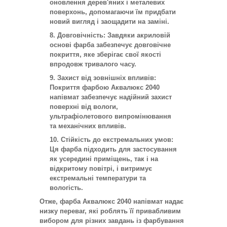
оновлення дерев'яних і металевих
поверхонь, допомагаючи їм придбати
новий вигляд і заощадити на заміні.
Довговічність:
Завдяки акриловій
основі фарба забезпечує довговічне
покриття, яке зберігає свої якості
впродовж тривалого часу.
Захист від зовнішніх впливів:
Покриття фарбою Аквалюкс 2040
напівмат забезпечує надійний захист
поверхні від вологи,
ультрафіолетового випромінювання
та механічних впливів.
Стійкість до екстремальних умов:
Ця фарба підходить для застосування
як усередині приміщень, так і на
відкритому повітрі, і витримує
екстремальні температури та
вологість.
Отже, фарба Аквалюкс 2040 напівмат надає
низку переваг, які роблять її привабливим
вибором для різних завдань із фарбування