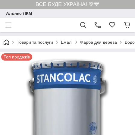
ВСЕ БУДЕ УКРАЇНА! 💛💙
Альянс ЛКМ
Товари та послуги
Емалі
Фарба для дерева
Водо
Топ продажів