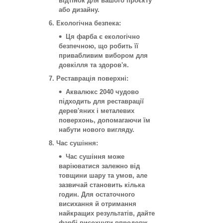
відтінок для вашого проєкту
або дизайну.
6. Екологічна безпека:
Ця фарба є екологічно
безпечною, що робить її
привабливим вибором для
довкілля та здоров'я.
7. Реставрація поверхні:
Аквалюкс 2040 чудово
підходить для реставрації
дерев'яних і металевих
поверхонь, допомагаючи їм
набути нового вигляду.
8. Час сушіння:
Час сушіння може
варіюватися залежно від
товщини шару та умов, але
зазвичай становить кілька
годин. Для остаточного
висихання й отримання
найкращих результатів, дайте
фарбі висохнути впродовж