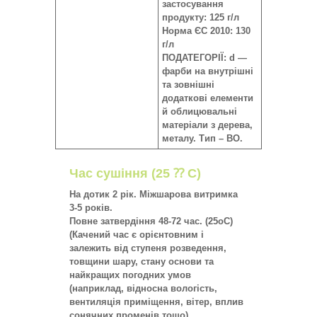
застосування
продукту: 125 г/л
Норма ЄС 2010: 130
г/л
ПОДАТЕГОРІЇ: d —
фарби на внутрішні
та зовнішні
додаткові елементи
й облицювальні
матеріали з дерева,
металу. Тип – ВО.
Час сушіння (25 ⁇ C)
На дотик 2 рік. Міжшарова витримка
3-5 років.
Повне затвердіння 48-72 час. (25oC)
(Качений час є орієнтовним і
залежить від ступеня розведення,
товщини шару, стану основи та
найкращих погодних умов
(наприклад, відносна вологість,
вентиляція приміщення, вітер, вплив
сонячних променів тощо)