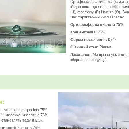
Ортофосфорна кислота (також ві
з'єднанням, що являє собою сил
(H), фосфору (P) і кисню (O). В
має характерний кислий запах.
Ортофосфорна кислота 75%:
Концентрація:
75%
Форма постачання:
Куби
Фізичний стан:
Рідина
Паковання:
Ми пропонуємо якісн
зберігання продукції.
я:
лота з концентрацією 75%
ній молекулі кислоти є 75%
 становлять воду (H2O).
стивості:
Кислота 75%