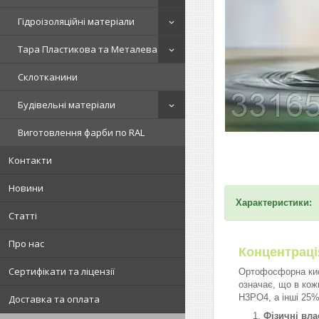
Гідроізоляційні матеріали
Тара Пластикова та Металева
Склотканини
Будівельні матеріали
Виготовлення фарби по RAL
Контакти
Новини
Характеристики:
Статті
Про нас
Концентраці
Сертифікати та ліцензії
Ортофосфорна кис
означає, що в кож
H3PO4, а інші 25%
Доставка та оплата
Фізичні вла