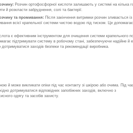
озчину:
Розчин ортофосфорної кислоти залишають у системі на кілька го
ти й розкласти забруднення, солі та бактерії.
озчину та промивання:
Після закінчення витримки розчин зливається із 
вання всієї крапельної системи чистою водою під тиском. Це допомагає 
ота є ефективним інструментом для очищення системи крапельного полив
магає підтримувати систему в робочому стані, забезпечуючи надійне й 
о дотримуватися заходів безпеки та рекомендації виробника.
ною й може викликати опіки під час контакту зі шкірою або очима. Під ча
хідно дотримуватися відповідних запобіжних заходів, включно з
исного одягу та засобів захисту.