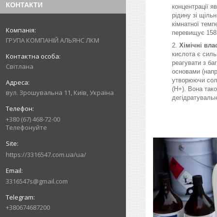
КОНТАКТИ
концентрації я
рідину зі щільн
кімнатної темпе
перевищує 158 
ГРУПА КОМПАНІЙ АЛЬЯНС ЛКМ
Хімічні вла
кислота є сил
реагувати з ба
Світлана
основами (напр
утворюючи солі
(H+). Вона так
вул. Зрошувальна 11, Київ, Україна
дегідратувальн
+380 (67) 468-72-00
Телефонуйте
https://3316547.com.ua/ua/
3316547s@gmail.com
+380674687200