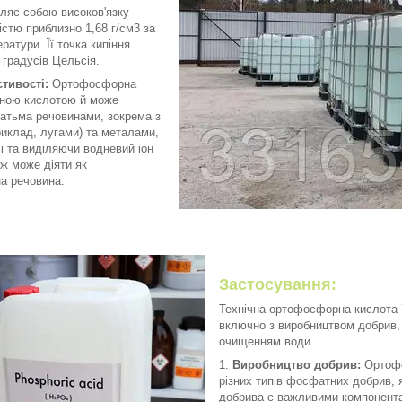
вляє собою високов'язку
істю приблизно 1,68 г/см3 за
ратури. Її точка кипіння
градусів Цельсія.
стивості:
Ортофосфорна
ьною кислотою й може
гатьма речовинами, зокрема з
иклад, лугами) та металами,
 та виділяючи водневий іон
ож може діяти як
а речовина.
Застосування:
Технічна ортофосфорна кислота 
включно з виробництвом добрив,
очищенням води.
Виробництво добрив:
Ортофо
різних типів фосфатних добрив, 
добрива є важливими компонента