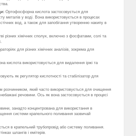
ства.
и:
Ортофосфорна кислота застосовується для
ту металів у воді. Вона використовується в процесах
стічних вод, а також для запобігання утворенню накипу в
 різних хімічних сполук, включно з фосфатами, солі та
х.
торіях для різних хімічних аналізів, зокрема для
на кислота використовується для видалення іржі та
вують як регулятор кислотності та стабілізатор для
м розчинником, який часто використовується для очищення
і небажані речовини. Ось як вона застосовується в процесі
вини, занадто концентрована для використання в
чищення системи крапельного поливання зазвичай
ться в крапельний трубопровід або систему поливання.
інках шлангів і емітерів.