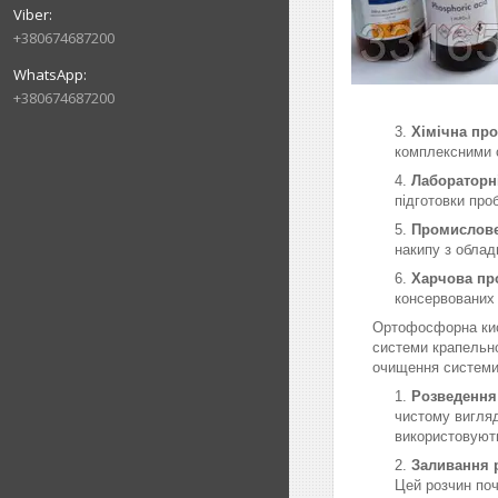
+380674687200
+380674687200
Хімічна про
комплексними с
Лабораторн
підготовки про
Промислове
накипу з облад
Харчова пр
консервованих 
Ортофосфорна кис
системи крапельног
очищення системи
Розведення
чистому вигляд
використовуют
Заливання 
Цей розчин поч