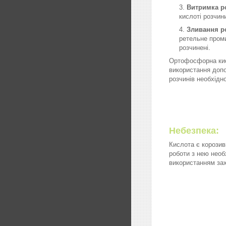
Витримка р
кислоті розчини
Зливання р
ретельне проми
розчинені.
Ортофосфорна кисл
використання допо
розчинів необхідн
Небезпека:
Кислота є корозив
роботи з нею необ
використанням зах