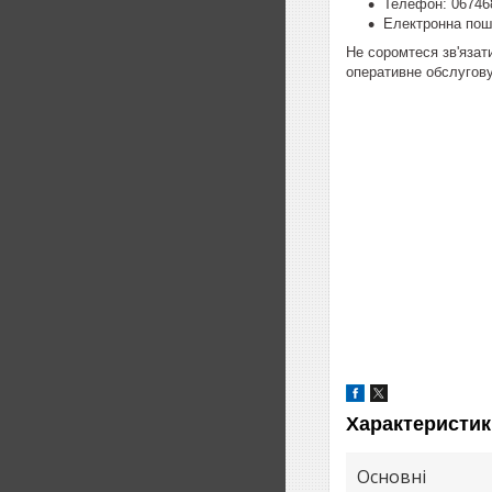
Телефон: 06746
Електронна пош
Не соромтеся зв'язат
оперативне обслугову
Характеристик
Основні