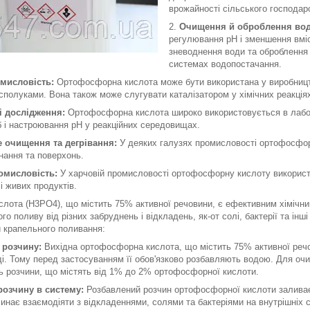
врожайності сільського господар
Очищення й оброблення вод
регулювання pH і зменшення вміс
зневоднення води та оброблення 
системах водопостачання.
мисловість:
Ортофосфорна кислота може бути використана у виробництві
полуками. Вона також може слугувати каталізатором у хімічних реакція
і дослідження:
Ортофосфорна кислота широко використовується в лабора
б і настроювання pH у реакційних середовищах.
 очищення та дегрівання:
У деяких галузях промисловості ортофосфор
нання та поверхонь.
омисловість:
У харчовій промисловості ортофосфорну кислоту використо
і живих продуктів.
лота (H3PO4), що містить 75% активної речовини, є ефективним хімічни
о поливу від різних забруднень і відкладень, як-от солі, бактерії та інш
 крапельного поливання:
 розчину:
Вихідна ортофосфорна кислота, що містить 75% активної речо
і. Тому перед застосуванням її обов'язково розбавляють водою. Для о
ь розчини, що містять від 1% до 2% ортофосфорної кислоти.
розчину в систему:
Розбавлений розчин ортофосфорної кислоти заливає
инає взаємодіяти з відкладеннями, солями та бактеріями на внутрішніх ст