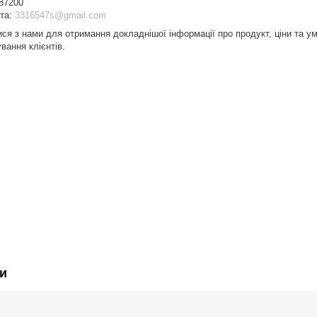
87200
та:
3316547s@gmail.com
ися з нами для отримання докладнішої інформації про продукт, ціни та ум
вання клієнтів.
и