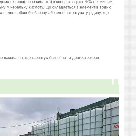
дома як фосфорна кислота) з концентрацією 75% є хімічним
ьну мінеральну кислоту, що складається з елементів водню
она являє собою безбарвну або злегка жовтувату рідину, що
е паковання, що гарантує безпечне та довгострокове