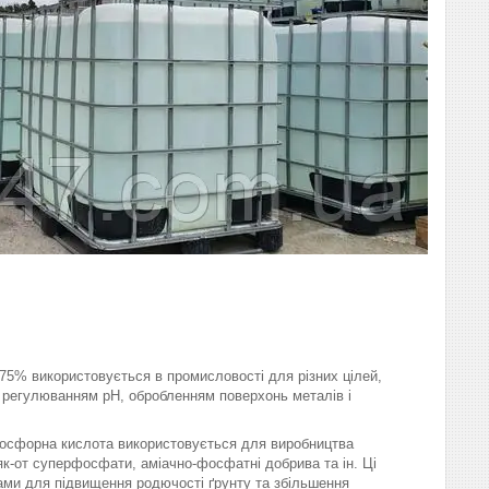
75% використовується в промисловості для різних цілей,
 регулюванням pH, обробленням поверхонь металів і
сфорна кислота використовується для виробництва
як-от суперфосфати, аміачно-фосфатні добрива та ін. Ці
ми для підвищення родючості ґрунту та збільшення