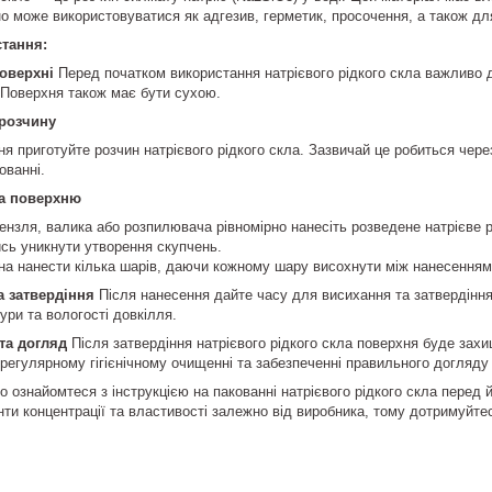
но може використовуватися як адгезив, герметик, просочення, а також дл
стання:
поверхні
Перед початком використання натрієвого рідкого скла важливо д
 Поверхня також має бути сухою.
 розчину
я приготуйте розчин натрієвого рідкого скла. Зазвичай це робиться чере
кованні.
на поверхню
нзля, валика або розпилювача рівномірно нанесіть розведене натрієве р
сь уникнути утворення скупчень.
а нанести кілька шарів, даючи кожному шару висохнути між нанесеннями.
а затвердіння
Після нанесення дайте часу для висихання та затвердіння
ури та вологості довкілля.
та догляд
Після затвердіння натрієвого рідкого скла поверхня буде зах
регулярному гігієнічному очищенні та забезпеченні правильного догляду 
 ознайомтеся з інструкцією на пакованні натрієвого рідкого скла перед 
анти концентрації та властивості залежно від виробника, тому дотримуйте