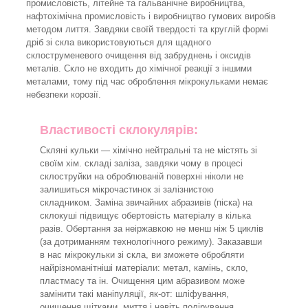
промисловість, літейне та гальванічне виробництва,
нафтохімічна промисловість і виробництво гумових виробів
методом лиття. Завдяки своїй твердості та круглій формі
дріб зі скла використовуються для щадного
склоструменевого очищення від забруднень і оксидів
металів. Скло не входить до хімічної реакції з іншими
металами, тому під час оброблення мікрокульками немає
небезпеки корозії.
Властивості склокулярів:
Скляні кульки — хімічно нейтральні та не містять зі
своїм хім. складі заліза, завдяки чому в процесі
склоструйки на оброблюваній поверхні ніколи не
залишиться мікрочастинок зі залізнистою
складником. Заміна звичайних абразивів (піска) на
склокуші підвищує обертовість матеріалу в кілька
разів. Обертання за неіржавкою не менш ніж 5 циклів
(за дотриманням технологічного режиму). Заказавши
в нас мікрокульки зі скла, ви зможете обробляти
найрізноманітніші матеріали: метал, камінь, скло,
пластмасу та ін. Очищення цим абразивом може
замінити такі маніпуляції, як-от: шліфування,
очищення щітками, миття і навіть полірування