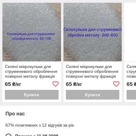
Скляні мікрокульки для
Скляні мікрокульки для
Скля
струменевого оброблення
струменевого оброблення
стру
поверхні металу фракція
поверхні металу фракція
пове
50-105
300-400
200-
65
65
65
₴/кг
₴/кг
₴
Купити
Купити
Про нас
67% позитивних з 12 відгуків за рік
Працює з 11.08.2009