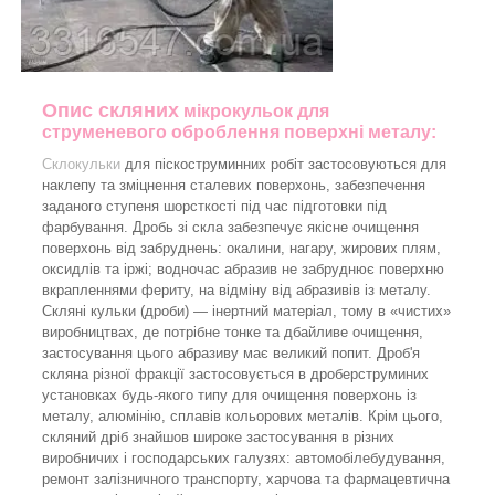
Опис скляних
мікрокульок для
струменевого оброблення поверхні металу:
Склокульки
для піскоструминних робіт застосовуються для
наклепу та зміцнення сталевих поверхонь, забезпечення
заданого ступеня шорсткості під час підготовки під
фарбування. Дробь зі скла забезпечує якісне очищення
поверхонь від забруднень: окалини, нагару, жирових плям,
оксидлів та іржі; водночас абразив не забруднює поверхню
вкрапленнями фериту, на відміну від абразивів із металу.
Скляні кульки (дроби) — інертний матеріал, тому в «чистих»
виробництвах, де потрібне тонке та дбайливе очищення,
застосування цього абразиву має великий попит. Дроб'я
скляна різної фракції застосовується в дроберструминих
установках будь-якого типу для очищення поверхонь із
металу, алюмінію, сплавів кольорових металів. Крім цього,
скляний дріб знайшов широке застосування в різних
виробничих і господарських галузях: автомобілебудування,
ремонт залізничного транспорту, харчова та фармацевтична