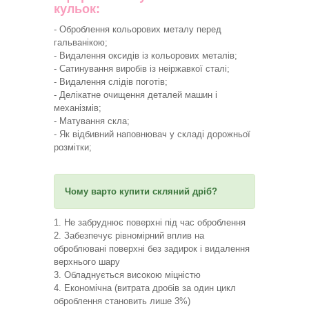
кульок:
- Оброблення кольорових металу перед
гальванікою;
- Видалення оксидів із кольорових металів;
- Сатинування виробів із неіржавкої сталі;
- Видалення слідів поготів;
- Делікатне очищення деталей машин і
механізмів;
- Матування скла;
- Як відбивний наповнювач у складі дорожньої
розмітки;
Чому варто купити скляний дріб?
1. Не забруднює поверхні під час оброблення
2. Забезпечує рівномірний вплив на
оброблювані поверхні без задирок і видалення
верхнього шару
3. Обладнується високою міцністю
4. Економічна (витрата дробів за один цикл
оброблення становить лише 3%)