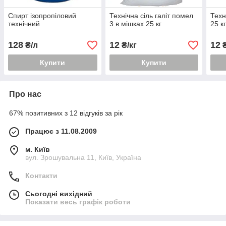
Спирт ізопропіловий
Технічна сіль галіт помел
Техн
технічний
3 в мішках 25 кг
25 к
128
12
12
₴/л
₴/кг
₴
Купити
Купити
Про нас
67% позитивних з 12 відгуків за рік
Працює з 11.08.2009
м. Київ
вул. Зрошувальна 11, Київ, Україна
Контакти
Сьогодні вихідний
Показати весь графік роботи