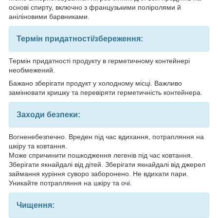
основі спирту, включно з французькими поліролями й
аніліновими барвниками.
Термін придатності/збереження:
Термін придатності продукту в герметичному контейнері
необмежений.
Бажано зберігати продукт у холодному місці. Важливо
замінювати кришку та перевіряти герметичність контейнера.
Заходи безпеки:
Вогненебезпечно. Вреден під час вдихання, потрапляння на
шкіру та ковтання.
Може спричинити пошкодження легенів під час ковтання.
Зберігати якнайдалі від дітей. Зберігати якнайдалі від джерел
займання куріння суворо заборонено. Не вдихати пари.
Уникайте потрапляння на шкіру та очі.
Чищення: