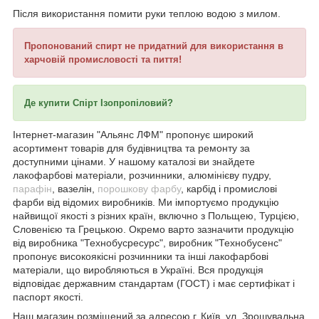
Після використання помити руки теплою водою з милом.
Пропонований спирт не придатний для використання в
харчовій промисловості та пиття!
Де купити Спірт Ізопропіловий?
Інтернет-магазин "Альянс ЛФМ" пропонує широкий
асортимент товарів для будівництва та ремонту за
доступними цінами. У нашому каталозі ви знайдете
лакофарбові матеріали, розчинники, алюмінієву пудру,
парафін
, вазелін,
порошкову фарбу
, карбід і промислові
фарби від відомих виробників. Ми імпортуємо продукцію
найвищої якості з різних країн, включно з Польщею, Турцією,
Словенією та Грецькою. Окремо варто зазначити продукцію
від виробника "Технобусресурс", виробник "Технобусенс"
пропонує високоякісні розчинники та інші лакофарбові
матеріали, що виробляються в Україні. Вся продукція
відповідає державним стандартам (ГОСТ) і має сертифікат і
паспорт якості.
Наш магазин розміщений за адресою г. Київ, ул. Зрошувальна