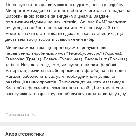
15, де купити товари ви можете як гуртом, так і в роздрібну.
Ми прагнемо задовольнити потреби кожного клієнта, надаючи
широкий вибір товарів за вигідними цінами. Завдяки
позитивним відгукам наших клієнтів, "Альянс ЛФМ" заслужив
репутацію надійного постачальника. На нашому сайті ви
можете знайти фото товарів і докладні характеристики, що
дасть вам змогу зробити усвідомлений вибір.
Ми пишаємося тим, що пропонуємо продукцію від
перевірених виробників, як-от "Технобусресурс" (Україна),
Stancolac (Греція), Естека (Туреччина), Benda-Lutz (Польща)
та інші. Незалежно від того, чи шукаєте ви лакофарбові
матеріали, розчинники або промислові фарби, наш інтернет-
магазин забезпечить вас усім необхідним для успішної
реалізації ваших проєктів. Приходьте до нашого магазину в
Києві або оформляйте замовлення онлайн, і ми гарантуємо
високу якість товарів і чудове обслуговування та вигідну ціну.
Приховати
Характеристики