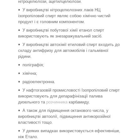
нітроцелюлози, ацетилцелюлози.
У виробництві нітроцелюлозних лаків НЦ
ізопропіловий спирт являє собою хімічно чистий
продукт і є головним компонентом.
У виробництві побутової хімії етанол спирт
використовують як знезаражувальний засіб.
У виробництві автохімії етиловий спирт входить до
складу антифризу для автомобілів і гальмівної
рідини.
поліграфія;
хімічна;
радіоелектронна.
У нафтогазовій промисловості Ізопропіловий спирт
використовують для депарафінізації палива
дизельного та
розчинника
карбамиду.
А також для підвищення октанового числа, у
виробництві автоолії, підвищення антикорозійної
властивості тощо.
У деяких випадках використовується ефективніше,
ніж Етало.