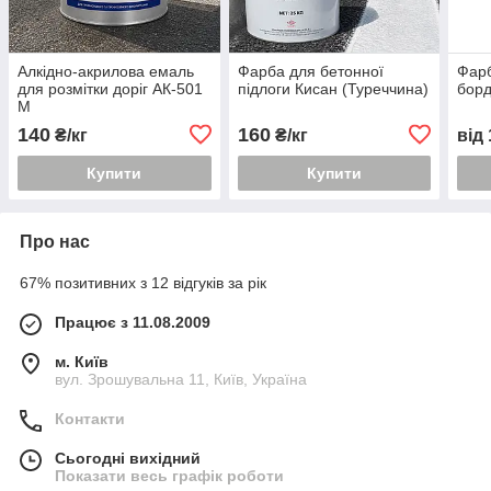
Алкідно-акрилова емаль
Фарба для бетонної
Фарб
для розмітки доріг АК-501
підлоги Кисан (Туреччина)
борд
М
140
160
₴/кг
₴/кг
від
Купити
Купити
Про нас
67% позитивних з 12 відгуків за рік
Працює з 11.08.2009
м. Київ
вул. Зрошувальна 11, Київ, Україна
Контакти
Сьогодні вихідний
Показати весь графік роботи