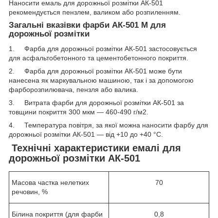
Наносити емаль для дорожньої розмітки АК-501
рекомендується пензлем, валиком або розпиленням.
Загальні вказівки фарби АК-501 М для
дорожньої розмітки
1. Фарба для дорожньої розмітки АК-501
застосовується
для асфальтобетонного та цементобетонного покриття.
2. Фарба для дорожньої розмітки АК-501
може бути
нанесена як маркувальною машиною, так і за допомогою
фарборозпилювача, пензля або валика.
3. Витрата фарби для дорожньої розмітки
АК-501 за
товщини покриття 300 мкм — 460-490 г/м2.
4. Температура повітря, за якої можна наносити фарбу для
дорожньої розмітки АК-501 — від +10 до +40 °C.
Технічні характеристики емалі для
дорожньої розмітки АК-501
Масова частка нелетких
70
речовин, %
Білина покриття (для фарби
0,8