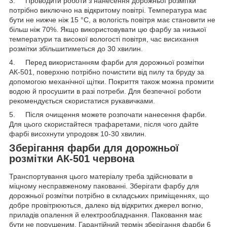
3. Проводити роботи з нанесення дорожньої розмітки
потрібно виключно на відкритому повітрі. Температура має
бути не нижче ніж 15 °C, а вологість повітря має становити не
більш ніж 70%. Якщо використовувати цю фарбу за низької
температури та високої вологості повітря, час висихання
розмітки збільшитиметься до 30 хвилин.
4. Перед використанням фарби для дорожньої розмітки
АК-501, поверхню потрібно почистити від пилу та бруду за
допомогою механічної щітки. Покриття також можна промити
водою й просушити в разі потреби. Для безпечної роботи
рекомендується скористатися рукавичками.
5. Після очищення можете розпочати нанесення фарби.
Для цього скористайтеся трафаретами, після чого дайте
фарбі висохнути упродовж 10-30 хвилин.
Зберігання фарби для дорожньої
розмітки АК-501 червона
Транспортування цього матеріалу треба здійснювати в
міцному несправженому пакованні. Зберігати фарбу для
дорожньої розмітки потрібно в складських приміщеннях, що
добре провітрюються, далеко від відкритих джерел вогню,
приладів опалення й електрообладнання. Паковання має
бути не порушеним. Гарантійний термін зберігання фарби 6