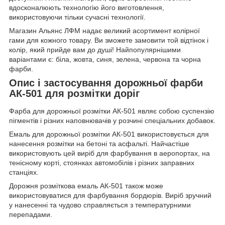
вдосконалюють технологію його виготовлення,
використовуючи тільки сучасні технології.
Магазин Альянс ЛФМ надає великий асортимент колірної
гами для кожного товару. Ви зможете замовити той відтінок і
колір, який прийде вам до душі! Найпопулярнішими
варіантами є: біла, жовта, синя, зелена, червона та чорна
фарби.
Опис і застосування дорожньої фарби
АК-501 для розмітки доріг
Фарба для дорожньої розмітки АК-501 являє собою суспензію
пігментів і різних наповнювачів у розчині спеціальних добавок.
Емаль для дорожньої розмітки АК-501 використовується для
нанесення розмітки на бетоні та асфальті. Найчастіше
використовують цей виріб для фарбування в аеропортах, на
тенісному корті, стоянках автомобілів і різних заправних
станціях.
Дорожня розміткова емаль АК-501 також може
використовуватися для фарбування бордюрів. Виріб зручний
у нанесенні та чудово справляється з температурними
перепадами.