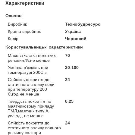
Характеристики
Основні
Виробник
Технобудресурс
Країна виробник
Україна
Колір
Червоний
Користувальницькі характеристики
Масова частка нелетких
70
речовин,%,не менше
Умовна в'язкість при
30-100
температурі 200С,з
Стійкість покриття до
24
статичного впливу води
при тепературу 200
С,год,не менше
Твердість покриття по
0.25
маятниковому приладу
ТМЛ,маятник типу А,
усл.од., не менше
Стійкість покриття до
24
статичного впливу водного
розчину солі при