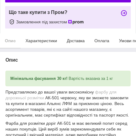
Що таке купити з Пром?
Замовлення під захистом
Опис
Характеристики
Доставка
Оплата
Умови п
Опис
Мінімальна фасування 30 кг!
Вартість вказана за 1 кг
Представляємо до вашої уваги високоякісну
фарбу для
дорожньої розмітки
АК-501 червону, яку ви зможете замовити
та купити в магазині Альянс ЛФМ за приємною ціною. Весь
асортимент товарів, які є на сайті нашого магазину, є
оригінальним, має сертифікат відповідності та паспорт якості.
Фарба для розмітки доріг АК-501 м має великий попит серед
наших покупців. Цей виріб зумів зарекомендувати себе як
доступний і якісний матеріал, адже виробники постійно