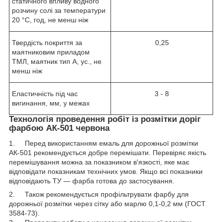
статичного впливу водного
розчину солі за температури
20 °C, год, не менш ніж
Твердість покриття за
0,25
маятниковим приладом
ТМЛ, маятник тип А, ус., не
менш ніж
Еластичність під час
3 - 8
вигинання, мм, у межах
Технологія проведення робіт із розмітки доріг
фарбою АК-501 червона
1. Перед використанням емаль для дорожньої розмітки
АК-501 рекомендується добре перемішати. Перевіряє якість
перемішування можна за показником в'язкості, яке має
відповідати показникам технічних умов. Якщо всі показники
відповідають ТУ — фарба готова до застосування.
2. Також рекомендується профільтрувати фарбу для
дорожньої розмітки через сітку або марлю 0,1-0,2 мм (ГОСТ
3584-73).