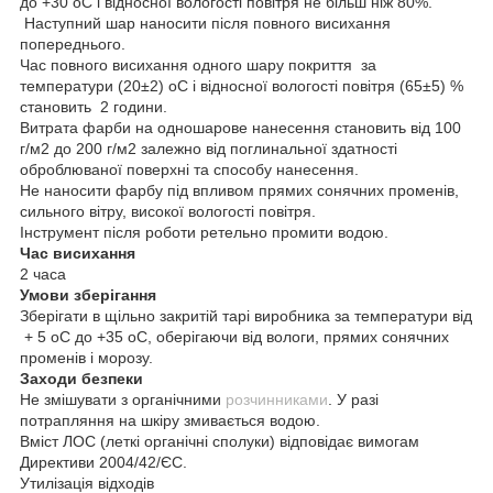
до +30 oС і відносної вологості повітря не більш ніж 80%.
Наступний шар наносити після повного висихання
попереднього.
Час повного висихання одного шару покриття за
температури (20±2) oС і відносної вологості повітря (65±5) %
становить 2 години.
Витрата фарби на одношарове нанесення становить від 100
г/м2 до 200 г/м2 залежно від поглинальної здатності
оброблюваної поверхні та способу нанесення.
Не наносити фарбу під впливом прямих сонячних променів,
сильного вітру, високої вологості повітря.
Інструмент після роботи ретельно промити водою.
Час висихання
2 часа
Умови зберігання
Зберігати в щільно закритій тарі виробника за температури від
+ 5 oС до +35 oС, оберігаючи від вологи, прямих сонячних
променів і морозу.
Заходи безпеки
Не змішувати з органічними
розчинниками
. У разі
потрапляння на шкіру змивається водою.
Вміст ЛОС (леткі органічні сполуки) відповідає вимогам
Директиви 2004/42/ЄС.
Утилізація відходів