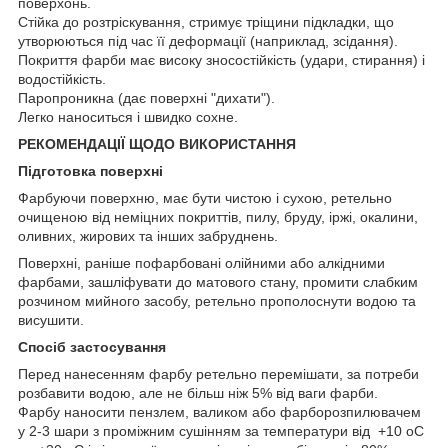
поверхонь.
Стійка до розтріскування, стримує тріщини підкладки, що
утворюються під час її деформації (наприклад, зсідання).
Покриття фарби має високу зносостійкість (удари, стирання) і
водостійкість.
Паропроникна (дає поверхні "дихати").
Легко наноситься і швидко сохне.
РЕКОМЕНДАЦІЇ ЩОДО ВИКОРИСТАННЯ
Підготовка поверхні
Фарбуючи поверхню, має бути чистою і сухою, ретельно
очищеною від неміцних покриттів, пилу, бруду, іржі, окалини,
оливних, жирових та інших забруднень.
Поверхні, раніше пофарбовані олійними або алкідними
фарбами, зашліфувати до матового стану, промити слабким
розчином мийного засобу, ретельно прополоснути водою та
висушити.
Спосіб застосування
Перед нанесенням фарбу ретельно перемішати, за потреби
розбавити водою, але не більш ніж 5% від ваги фарби.
Фарбу наносити пензлем, валиком або фарборозпилювачем
у 2-3 шари з проміжним сушінням за температури від +10 oС