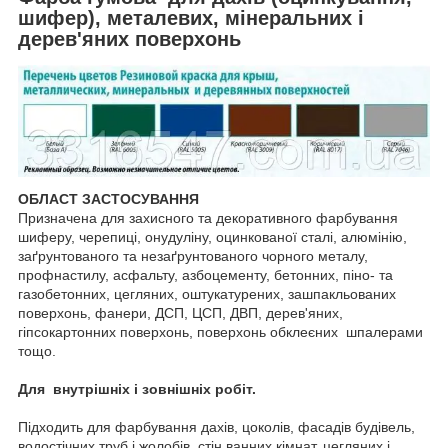
шифер), металевих, мінеральних і
дерев'яних поверхонь
ОБЛАСТ ЗАСТОСУВАННЯ
Призначена для захисного та декоративного фарбування
шиферу, черепиці, онудуліну, оцинкованої сталі, алюмінію,
заґрунтованого та незаґрунтованого чорного металу,
профнастилу, асфальту, азбоцементу, бетонних, піно- та
газобетонних, цегляних, оштукатурених, зашпакльованих
поверхонь, фанери, ДСП, ЦСП, ДВП, дерев'яних,
гіпсокартонних поверхонь, поверхонь обклеєних шпалерами
тощо.
Для внутрішніх і зовнішніх робіт.
Підходить для фарбування дахів, цоколів, фасадів будівель,
водостічних труб і жолобів, стін ванних кімнат, цегляних і