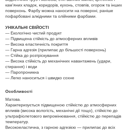
кам'яних кладок, коридорів, кухонь, стовпів, огорож та інших
поверхонь. Фарбу можна наносити на поверхні, раніше
пофарбовані алкідними та олійними фарбами.
УНІКАЛЬНІ СВІЙОСТІ
— Екологічно чистий продукт
― Підвищена стійкість до атмосферних впливів
— Висока еластичність покриття
― Гарна адгезія (прилипає до більшості поверхонь)
― Стійка до розтріскування
― Висока стійкість до механічних навантажень (удари,
стирання) і води
― Паропроникна
― Легко наноситься і швидко сохне
Особливості
Матова.
Характеризується підвищеною стійкістю до атмосферних
впливів (висока вологість, механічні дії тощо), стійкістю до
ультрафіолетового випромінювання, стійкістю до перепадів
температур.
Високоеластична, з гарною адгезією — прилипає до всіх