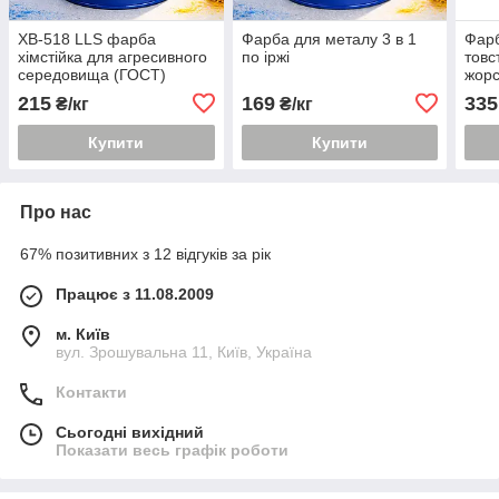
ХВ-518 LLS фарба
Фарба для металу 3 в 1
Фарб
хімстійка для агресивного
по іржі
товс
середовища (ГОСТ)
жорс
215
169
335
₴/кг
₴/кг
Купити
Купити
Про нас
67% позитивних з 12 відгуків за рік
Працює з 11.08.2009
м. Київ
вул. Зрошувальна 11, Київ, Україна
Контакти
Сьогодні вихідний
Показати весь графік роботи