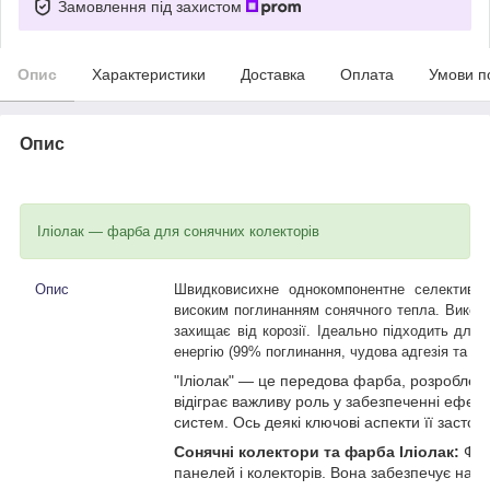
Замовлення під захистом
Опис
Характеристики
Доставка
Оплата
Умови п
Опис
Іліолак — фарба для сонячних колекторів
Опис
Швидковисихне однокомпонентне селективне
високим поглинанням сонячного тепла. Викори
захищає від корозії. Ідеально підходить для
енергію (99% поглинання, чудова адгезія та тв
"Іліолак" — це передова фарба, розроблена
відіграє важливу роль у забезпеченні ефект
систем. Ось деякі ключові аспекти її застос
Сонячні колектори та фарба Іліолак:
Фар
панелей і колекторів. Вона забезпечує наді