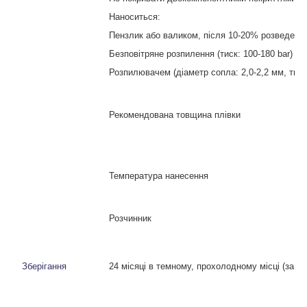
Наноситься:
Пензлик або валиком, після 10-20% розведенн
Безповітряне розпилення (тиск: 100-180
bar
) р
Розпилювачем (діаметр сопла: 2,0-2,2 мм, тиск
Рекомендована товщина плівки
Температура нанесення
Розчинник
Зберігання
24 місяці в темному, прохолодному місці (за 5