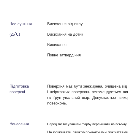
Час сушіння
Висихання від пилу
(25˚C)
Висихання на дотик
Висихання
Повне затвердіння
Підготовка
Поверхня має бути знежирена, очищена від бр
поверхні
і неіржавких поверхонь рекомендується вико
як ґрунтувальний шар. Допускається викорис
поверхонь.
Нанесення
Перед застосуванням
фарбу
перемішати
на всьому об'
Не покривати двокомпонентними покриттями.