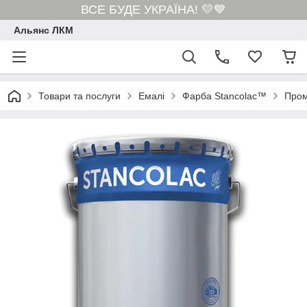
ВСЕ БУДЕ УКРАЇНА! 💛💙
Альянс ЛКМ
Товари та послуги
Емалі
Фарба Stancolac™
Пром