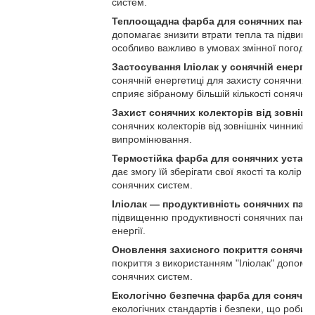
систем.
Теплоощадна фарба для сонячних пане
допомагає знизити втрати тепла та підвищи
особливо важливо в умовах змінної погоди.
Застосування Іліолак у сонячній енергет
сонячній енергетиці для захисту сонячних с
сприяє зібраному більшій кількості сонячної 
Захист сонячних колекторів від зовнішн
сонячних колекторів від зовнішніх чинників
випромінювання.
Термостійка фарба для сонячних устано
дає змогу їй зберігати свої якості та колір
сонячних систем.
Іліолак — продуктивність сонячних пан
підвищенню продуктивності сонячних панел
енергії.
Оновлення захисного покриття сонячних
покриття з використанням "Іліолак" допомаг
сонячних систем.
Екологічно безпечна фарба для сонячни
екологічних стандартів і безпеки, що робит