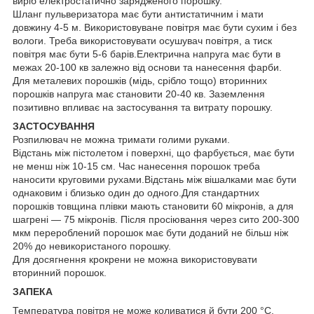
виріб електростатично зарядженого порошку.
Шланг пульверизатора має бути антистатичним і мати
довжину 4-5 м. Використовуване повітря має бути сухим і без
вологи. Треба використовувати осушувач повітря, а тиск
повітря має бути 5-6 барів.Електрична напруга має бути в
межах 20-100 кв залежно від основи та нанесення фарби.
Для металевих порошків (мідь, срібло тощо) вторинних
порошків напруга має становити 20-40 кв. Заземлення
позитивно впливає на застосування та витрату порошку.
ЗАСТОСУВАННЯ
Розпилювач не можна тримати голими руками.
Відстань між пістолетом і поверхні, що фарбується, має бути
не менш ніж 10-15 см. Час нанесення порошок треба
наносити круговими рухами.Відстань між вішалками має бути
однаковим і близько один до одного.Для стандартних
порошків товщина плівки мають становити 60 мікронів, а для
шагрені — 75 мікронів. Після просіювання через сито 200-300
мкм перероблений порошок має бути доданий не більш ніж
20% до невикористаного порошку.
Для досягнення крокрени не можна використовувати
вторинний порошок.
ЗАПЕКА
Температура повітря не може коливатися й бути 200 °C.