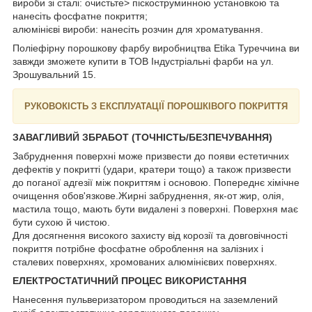
вироби зі сталі: очистьте> піскоструминною установкою та
нанесіть фосфатне покриття;
алюмінієві вироби: нанесіть розчин для хроматування.
Поліефірну порошкову фарбу виробництва Etika Туреччина ви
завжди зможете купити в ТОВ Індустріальні фарби на ул.
Зрошувальний 15.
РУКОВОКІСТЬ З ЕКСПЛУАТАЦІЇ ПОРОШКІВОГО ПОКРИТТЯ
ЗАВАГЛИВИЙ ЗБРАБОТ (ТОЧНІСТЬ/БЕЗПЕЧУВАННЯ)
Забруднення поверхні може призвести до появи естетичних
дефектів у покритті (удари, кратери тощо) а також призвести
до поганої адгезії між покриттям і основою. Попереднє хімічне
очищення обов'язкове.Жирні забруднення, як-от жир, олія,
мастила тощо, мають бути видалені з поверхні. Поверхня має
бути сухою й чистою.
Для досягнення високого захисту від корозії та довговічності
покриття потрібне фосфатне оброблення на залізних і
сталевих поверхнях, хромованих алюмінієвих поверхнях.
ЕЛЕКТРОСТАТИЧНИЙ ПРОЦЕС ВИКОРИСТАННЯ
Нанесення пульверизатором проводиться на заземлений