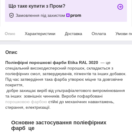
Що таке купити з Пром?
Замовлення під захистом
Опис
Характеристики
Доставка
Оплата
Умови п
Опис
Поліефірні порошкові фарби Etika RAL 3020
— це
спеціальний високодисперсний порошок, складається з
поліефірних смол, затверджувачів, пігментів та інших добавок.
Під час затвердіння така фарба утворює міцне та довговічне
покриття,
добре захищає виріб від ультрафіалетового випромінювання
та інших зовнішніх чинників. Вироби пофарбовані
порошковою фарбою
стійкі до механічних навантажень,
стирання, електризації.
Основне застосування поліефірних
фарб це