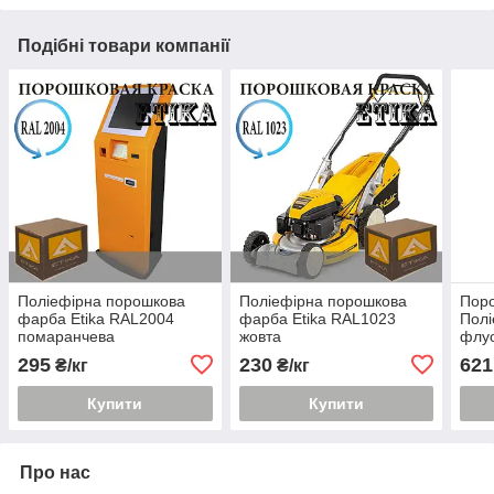
Подібні товари компанії
Поліефірна порошкова
Поліефірна порошкова
Пор
фарба Etika RAL2004
фарба Etika RAL1023
Полі
помаранчева
жовта
флуо
295
230
621
₴/кг
₴/кг
Купити
Купити
Про нас