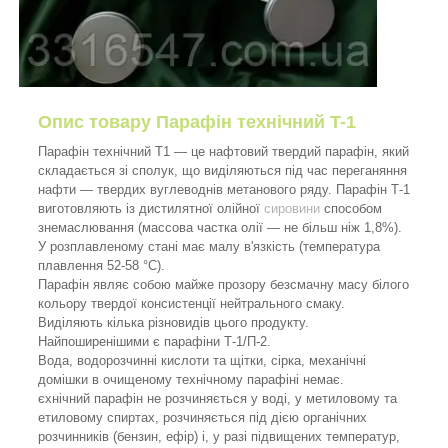
Опис товару Парафін технічний T-1
Парафін технічний Т1 — це нафтовий твердий парафін, який
складається зі сполук, що виділяються під час переганяння
нафти — твердих вуглеводнів метанового ряду. Парафін Т-1
виготовляють із дистилятної олійної
сировини
способом
знемаслювання (массова частка олії — не більш ніж 1,8%).
У розплавленому стані має малу в'язкість (температура
плавлення 52-58 °C).
Парафін являє собою майже прозору безсмачну масу білого
кольору твердої консистенції нейтрального смаку.
Виділяють кілька різновидів цього продукту.
Найпоширенішими є парафіни Т-1/П-2.
Вода, водорозчинні кислоти та щітки, сірка, механічні
домішки в очищеному технічному парафіні немає.
єхнічний парафін не розчиняється у воді, у метиловому та
етиловому спиртах, розчиняється під дією органічних
розчинників (бензин, ефір) і, у разі підвищених температур,