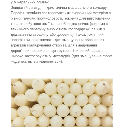
у мінеральних оливах.
Зовнішній вигляд — кристалічна маса світлого кольору.
Парафін технічно застосовують як сировинний матеріал у
різних галузях промисловості, зокрема для виготовлення
товарів побутової хімії та виробництва свічок (зокрема з
технічного парафіну виробляють господарські свічки з
додаванням стеарину або церезина). Також технічний
парафін використовують для змащування абразивних
агрегатів (калібрування отворів), для змащування
дерев'яних поверхонь, що труться. Технічний парафін
широко застосовують у металургії (для змащування форм
моделей, які виплавляються).