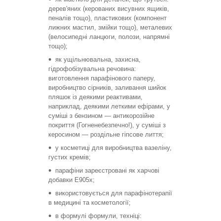
дерев'яних (керованих висувних ящиків,
пеналів тощо), пластикових (компонент
лижних мастил, змійки тощо), металевих
(велосипедні ланцюги, полози, напрямні
тощо);
як ущільнювальна, захисна,
гідрофобізувальна речовина:
виготовлення парафінового паперу,
виробництво сірників, заливання шийок
пляшок із деякими реактивами,
наприклад, деякими леткими ефірами, у
суміші з бензином — антикорозійне
покриття (Гогненебезпечно!), у суміші з
керосином — роздільне гіпсове лиття;
у косметиці для виробництва вазеліну,
густих кремів;
парафіни зареєстровані як харчові
добавки E905х;
використовується для парафінотерапії
в медицині та косметології;
в формулі формули, техніці: