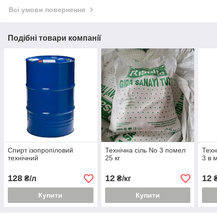
Всі умови повернення
Подібні товари компанії
Спирт ізопропіловий
Технічна сіль No 3 помел
Техн
технічний
25 кг
3 в 
128
12
12
₴/л
₴/кг
₴
Купити
Купити