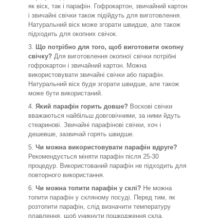
як віск, так і парафін. Гофрокартон, звичайний картон
і звичайні свічки також підійдуть для виготовлення.
Натуральний віск може згорати швидше, але також
підходить для окопних свічок.
Що потрібно для того, щоб виготовити окопну
свічку?
Для виготовлення окопної свічки потрібні
гофрокартон і звичайний картон. Можна
використовувати звичайні свічки або парафін.
Натуральний віск буде згорати швидше, але також
може бути використаний.
Який парафін горить довше?
Воскові свічки
вважаються найбільш довговічними, за ними йдуть
стеаринові. Звичайні парафінові свічки, хоч і
дешевше, зазвичай горять швидше.
Чи можна використовувати парафін вдруге?
Рекомендується міняти парафін після 25-30
процедур. Використований парафін не підходить для
повторного використання.
Чи можна топити парафін у склі?
Не можна
топити парафін у скляному посуді. Перед тим, як
розтопити парафін, слід визначити температуру
плавлення, щоб уникнути пошкодження скла.