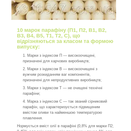
10 марок парафіну (П1, П2, В1, В2,
В3, В4, В5, Т1, Т2, С), що
відрізняються за класом та формою
випуску:
Марки з індексом П — високоочищені,
призначені для харчових виробництв;
Марки з індексом В — високоочищені з
вужчим розкиданням ваг компонентів,
призначені для непродуктивних виробництв;
Марки з індексом Т — не очищені технічні
парафіни;
Марка з індексом С — так званий сірниковий
парафін, що характеризується підвищеним
вмістом оливи та найменшою температурою
плавлення.
Нормується вміст олії в парафіні (0,8% для марки П2;