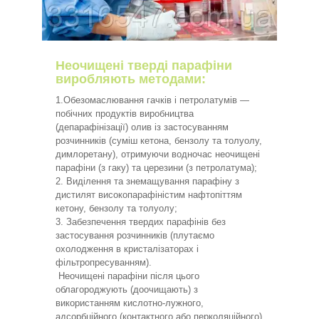
Неочищені тверді парафіни
виробляють методами:
1.Обезомаслювання гачків і петролатумів —
побічних продуктів виробництва
(депарафінізації) олив із застосуванням
розчинників (суміш кетона, бензолу та толуолу,
димлоретану), отримуючи водночас неочищені
парафіни (з гаку) та церезини (з петролатума);
2. Виділення та знемащування парафіну з
дистилят високопарафіністим нафтопіттям
кетону, бензолу та толуолу;
3. Забезпечення твердих парафінів без
застосування розчинників (плутаємо
охолодження в кристалізаторах і
фільтропресуванням).
Неочищені парафіни після цього
облагороджують (доочищають) з
використанням кислотно-лужного,
адсорбційного (контактного або перколяційного)