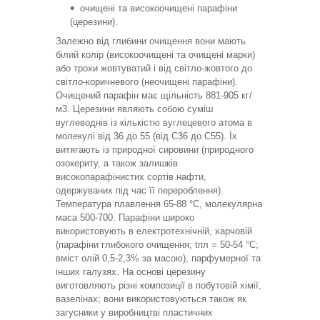
очищені та високоочищені парафіни
(церезини).
Залежно від глибини очищення вони мають
білий колір (високоочищені та очищені марки)
або трохи жовтуватий і від світло-жовтого до
світло-коричневого (неочищені парафіни).
Очищений парафін має щільність 881-905 кг/
м3. Церезини являють собою суміш
вуглеводнів із кількістю вуглецевого атома в
молекулі від 36 до 55 (від С36 до С55). Їх
витягають із природної сировини (природного
озокериту, а також залишків
високопарафінистих сортів нафти,
одержуваних під час її перероблення).
Температура плавлення 65-88 °C, молекулярна
маса 500-700. Парафіни широко
використовують в електротехнічній, харчовій
(парафіни глибокого очищення; tпл = 50-54 °C;
вміст олій 0,5-2,3% за масою), парфумерної та
інших галузях. На основі церезину
виготовляють різні композиції в побутовій хімії,
вазелінах; вони використовуються також як
загусники у виробництві пластичних