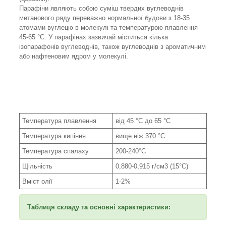
Парафіни являють собою суміш твердих вуглеводнів
метанового ряду переважно нормальної будови з 18-35
атомами вуглецю в молекулі та температурою плавлення
45-65 °C. У парафінах зазвичай міститься кілька
ізопарафонів вуглеводнів, також вуглеводнів з ароматичним
або нафтеновим ядром у молекулі.
Температура плавлення
від 45 °C до 65 °C
Температура кипіння
вище ніж 370 °C
Температура спалаху
200-240°C
Щільність
0,880-0,915 г/см3 (15°C)
Вміст олії
1-2%
Таблиця складу та основні характеристики: