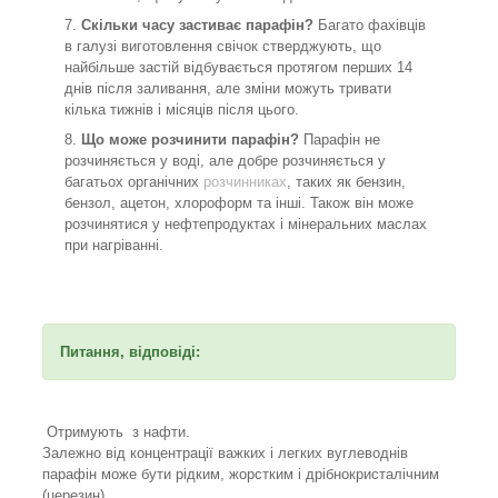
Скільки часу застиває парафін?
Багато фахівців
в галузі виготовлення свічок стверджують, що
найбільше застій відбувається протягом перших 14
днів після заливання, але зміни можуть тривати
кілька тижнів і місяців після цього.
Що може розчинити парафін?
Парафін не
розчиняється у воді, але добре розчиняється у
багатьох органічних
розчинниках
, таких як бензин,
бензол, ацетон, хлороформ та інші. Також він може
розчинятися у нефтепродуктах і мінеральних маслах
при нагріванні.
Питання, відповіді:
Отримують з нафти.
Залежно від концентрації важких і легких вуглеводнів
парафін може бути рідким, жорстким і дрібнокристалічним
(церезин).