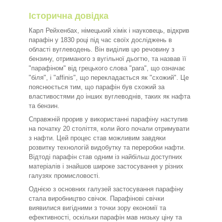
Історична довідка
Карл Рейхенбах, німецький хімік і науковець, відкрив
парафін у 1830 році під час своїх досліджень в
області вуглеводень. Він виділив цю речовину з
бензину, отриманого з вугільної дьогтю, та назвав її
"парафіном" від грецького слова "para", що означає
"біля", і "affinis", що перекладається як "схожий". Це
пояснюється тим, що парафін був схожий за
властивостями до інших вуглеводнів, таких як нафта
та бензин.
Справжній прорив у використанні парафіну наступив
на початку 20 століття, коли його почали отримувати
з нафти. Цей процес став можливим завдяки
розвитку технологій видобутку та переробки нафти.
Відтоді парафін став одним із найбільш доступних
матеріалів і знайшов широке застосування у різних
галузях промисловості.
Однією з основних галузей застосування парафіну
стала виробництво свічок. Парафінові свічки
виявилися вигідними з точки зору економії та
ефективності, оскільки парафін мав низьку ціну та