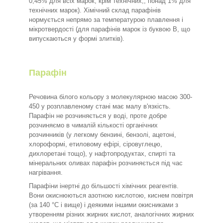
0,45% для всіх марок, крім технічних,; понад 1% для
технічних марок). Хімічний склад парафінів
нормується непрямо за температурою плавлення і
мікротвердості (для парафінів марок із буквою В, що
випускаються у формі злитків).
Парафін
Речовина білого кольору з молекулярною масою 300-
450 у розплавленому стані має малу в'язкість.
Парафін не розчиняється у воді, проте добре
розчиняємо в чималій кількості органічних
розчинників (у легкому бензині, бензолі, ацетоні,
хлороформі, етиловому ефірі, сіровуглецю,
дихлоретані тощо), у нафтопродуктах, спирті та
мінеральних оливах парафін розчиняється під час
нагрівання.
Парафіни інертні до більшості хімічних реагентів.
Вони окиснюються азотною кислотою, киснем повітря
(за 140 °C і вище) і деякими іншими окисниками з
утворенням різних жирних кислот, аналогічних жирних