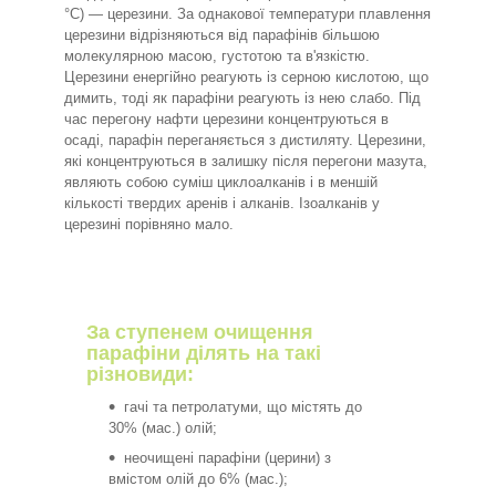
°C) — церезини. За однакової температури плавлення
церезини відрізняються від парафінів більшою
молекулярною масою, густотою та в'язкістю.
Церезини енергійно реагують із серною кислотою, що
димить, тоді як парафіни реагують із нею слабо. Під
час перегону нафти церезини концентруються в
осаді, парафін переганяється з дистиляту. Церезини,
які концентруються в залишку після перегони мазута,
являють собою суміш циклоалканів і в меншій
кількості твердих аренів і алканів. Ізоалканів у
церезині порівняно мало.
За ступенем очищення
парафіни ділять на такі
різновиди:
гачі та петролатуми, що містять до
30% (мас.) олій;
неочищені парафіни (церини) з
вмістом олій до 6% (мас.);