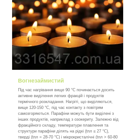
Вогнезаймистий
Під час нагрівання вище 90 °C починається досить
активне виділення легких фракцій і продуктів
термічного розкладання. Нагріті, що виділяються,
вище 120-150 °C, під час контакту з повітрям
самозгоряються. Парафіни можуть бути виділені з
інших продуктів, наприклад з озокериту. Залежно від
фракційного складу, температури плавлення та
структури парафіни ділять на рідкі (tпл ≤ 27 °C),
тверді (tпл = 28-70 °C) і мікрокристалічні (tпл > 60-80