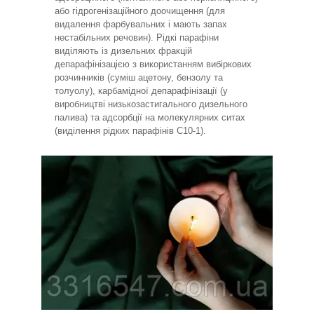
або гідрогенізаційного доочищення (для
видалення фарбувальних і мають запах
нестабільних речовин). Рідкі парафіни
виділяють із дизельних фракцій
депарафінізацією з використанням вибіркових
розчинників (суміш ацетону, бензолу та
толуолу), карбамідної депарафінізації (у
виробництві низькозастигального дизельного
палива) та адсорбції на молекулярних ситах
(виділення рідких парафінів С10-1).