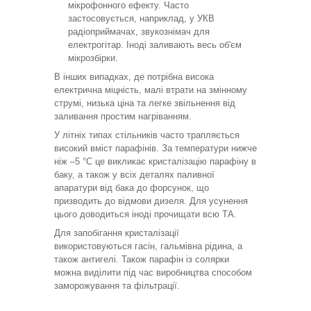
мікрофонного ефекту. Часто
застосовується, наприклад, у УКВ
радіоприймачах, звукознімач для
електрогітар. Іноді заливають весь об'єм
мікрозбірки.
В інших випадках, де потрібна висока
електрична міцність, малі втрати на змінному
струмі, низька ціна та легке звільнення від
заливання простим нагріванням.
У літніх типах стільників часто трапляється
високий вміст парафінів. За температури нижче
ніж –5 °C це викликає кристалізацію парафіну в
баку, а також у всіх деталях паливної
апаратури від бака до форсунок, що
призводить до відмови дизеля. Для усунення
цього доводиться іноді прочищати всю ТА.
Для запобігання кристалізації
використовуються гасін, гальмівна рідина, а
також антигелі. Також парафін із солярки
можна виділити під час виробництва способом
заморожування та фільтрації.