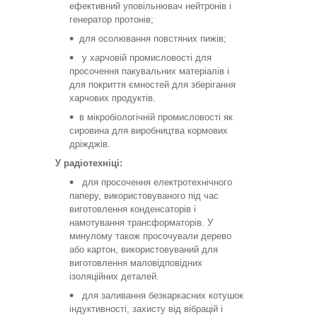
ефективний уповільнювач нейтронів і
генератор протонів;
для осолювання повстяних пижів;
у харчовій промисловості для
просочення пакувальних матеріалів і
для покриття ємностей для зберігання
харчових продуктів.
в мікробіологічній промисловості як
сировина для виробництва кормових
дріжджів.
У радіотехніці:
для просочення електротехнічного
паперу, використовуваного під час
виготовлення конденсаторів і
намотування трансформаторів. У
минулому також просочували дерево
або картон, використовуваний для
виготовлення маловідповідних
ізоляційних деталей.
для заливання безкаркасних котушок
індуктивності, захисту від вібрацій і