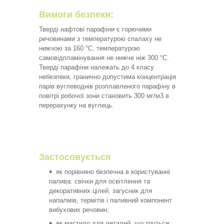
Вимоги безпеки:
Тверді нафтові парафіни є горючими
речовинами з температурою спалаху не
нижчою за 160 °C, температурою
самовідпламінування не нижче ніж 300 °C.
Тверді парафіни належать до 4 класу
небезпеки, гранично допустима концентрація
парів вуглеводнів розплавленого парафіну в
повітрі робочої зони становить 300 мг/м3 в
перерахунку на вуглець.
Застосовується
як порівняно безпечна в користуванні
палива: свічки для освітлення та
декоративних цілей, загусник для
напалмів, термітів і паливний компонент
вибухових речовин;
як мастило для деталей, що труться: