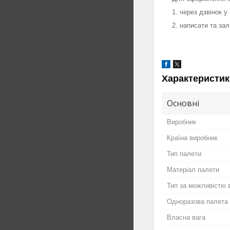
1. через дзвінок 
2. написати та за
Характеристик
Основні
Виробник
Країна виробник
Тип палети
Матеріал палети
Тип за можливістю 
Одноразова палета
Власна вага