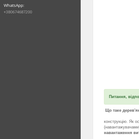
+380674687200
Питання, відпо
Що таке дерев'я
Про
конструкцію. Як о
(навант
навантаження ви
Вант