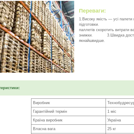
Переваги:
1.Високу якість — усі палети 
підготовки. 2.
паллетів скоротить витрати ва
знижки. 3.Швидка доставк
якнайшвидше.
еристики:
Виробник
Технобудресу
Гарантійний термін
1 міс
Країна виробник
Україна
Власна вага
25 кг