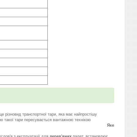
е різновид транспортної тари, яка має найпростішу
ою такої тари пересувається вантажною технікою
евезення та зберігання.
Яке
слов'я з експлуатації для
дерев'яних
палет, встановлює