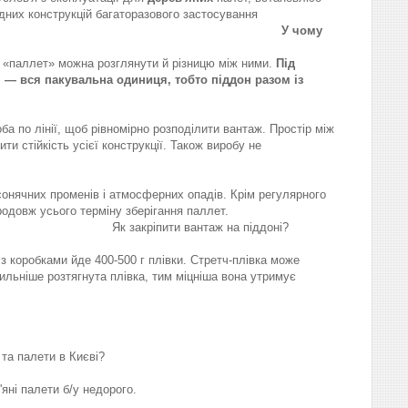
ідних конструкцій багаторазового застосування
у (800*1200 мм)
У чому
зглянути й різницю між ними.
Під
м — вся пакувальна одиниця, тобто піддон разом із
.
ба по лінії, щоб рівномірно розподілити вантаж. Простір між
 стійкість усієї конструкції. Також виробу не
 впали під час доставки.
 сонячних променів і атмосферних опадів. Крім регулярного
повітря впродовж усього терміну зберігання паллет.
ж на піддоні?
ами йде 400-500 г плівки. Стретч-плівка може
ильніше розтягнута плівка, тим міцніша вона утримує
 Києві?
яні палети б/у недорого.