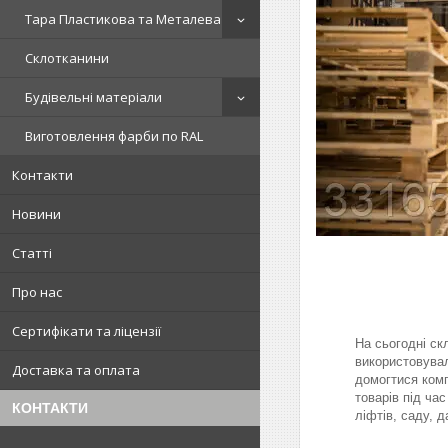
Тара Пластикова та Металева
Склотканини
Будівельні матеріали
Виготовлення фарби по RAL
Контакти
Новини
Статті
Про нас
Заст
Сертифікати та ліцензії
На сьогодні ск
використовувал
Доставка та оплата
домогтися комп
товарів під ча
КОНТАКТИ
ліфтів, саду, д