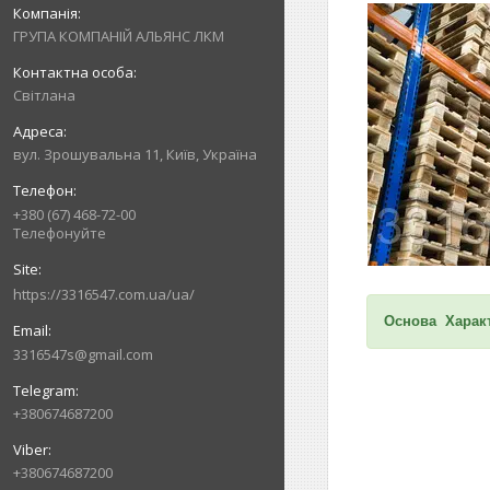
ГРУПА КОМПАНІЙ АЛЬЯНС ЛКМ
Світлана
вул. Зрошувальна 11, Київ, Україна
+380 (67) 468-72-00
Телефонуйте
https://3316547.com.ua/ua/
Основа Характ
3316547s@gmail.com
+380674687200
+380674687200