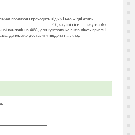
перед продажем проходять відбір і необхідні етапи
Доступні ціни — покупка б/у
шої компанії на 40%, для гуртових клієнтів діють приємні
а допоможе доставити піддони на склад
рс