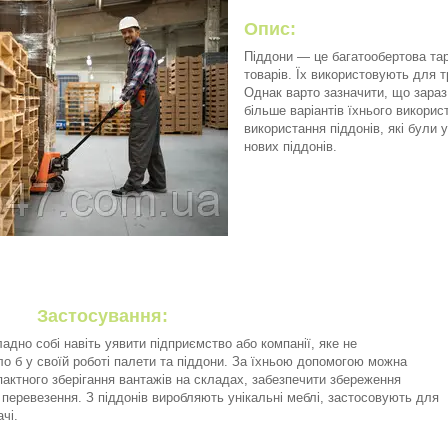
Опис:
Піддони — це багатообертова тар
товарів. Їх використовують для 
Однак варто зазначити, що зараз
більше варіантів їхнього викорис
використання піддонів, які були 
нових піддонів.
осування:
ладно собі навіть уявити підприємство або компанії, яке не
о б у своїй роботі палети та піддони. За їхньою допомогою можна
актного зберігання вантажів на складах, забезпечити збереження
с перевезення. З піддонів виробляють унікальні меблі, застосовують для
ачі.