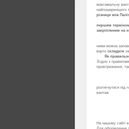
максимальну вант
найпо
різниця між Палі
Під час ан
першим терміном
закріпленим на 
Не
ними можна заповн
варто
складати
з
Як правильно
Згідно з правилам
провітрювання, 
Як 
Стягніть ванта
розтягнутися під 
вантаж.
Де куп
На нашому сайті в
Для оформлення з