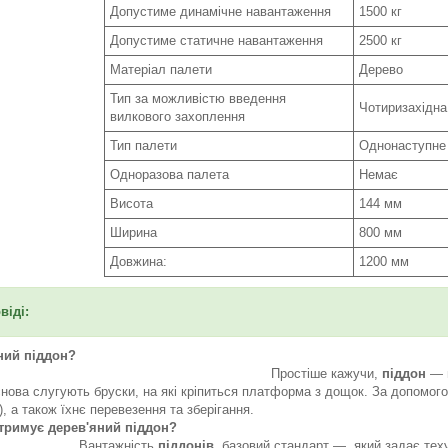
Допустиме динамічне навантаження
1500 кг
Допустиме статичне навантаження
2500 кг
Матеріал палети
Дерево
Тип за можливістю введення
Чотиризахідна
вилкового захоплення
Тип палети
Однонаступне
Одноразова палета
Немає
Висота
144 мм
Ширина
800 мм
Довжина:
1200 мм
віді:
ний піддон?
стіше кажучи,
піддон
— ц
снова слугують бруски, на які кріпиться платформа з дощок. За допомог
ажувачами), а також їхнє пер
тримує дерев'яний піддон?
ажність
піддонів,
базовий стандарт — який задає теху