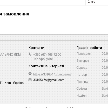
1 міс
я замовлення
Графік роботи
Понеділок
09:0
 АЛЬЯНС ЛКМ
+380 (67) 468-72-00
Телефонуйте
Вівторок
09:0
Середа
09:0
https://3316547.com.ua/ua/
Четвер
09:0
3316547s@gmail.com
Пʼятниця
09:0
1, Київ, Україна
Субота
Вих
Неділя
Вих