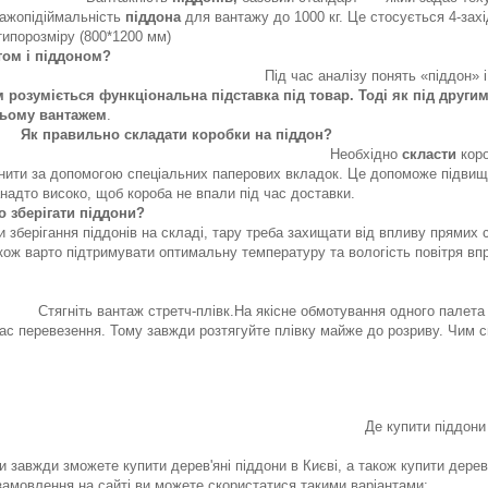
ажопідіймальність
піддона
для вантажу до 1000 кг. Це стосується 4-зах
ширенішого типорозмір
том і піддоном?
алізу понять «піддон» і «паллет» можна ро
 розуміється функціональна підставка під товар.
Тоді як під други
ньому вантажем
Як правильно складати коробки на піддон?
обхідно
скласти
коро
ити за допомогою спеціальних паперових вкладок. Це допоможе підвищити
анадто високо, щоб короба не
 зберігати піддони?
и зберігання піддонів на складі, тару треба захищати від впливу прямих
також варто підтримувати оптимальну температуру та вологість 
закріпити ванта
ж стретч-плівк.На якісне обмотування одного палета з коробк
час перевезення. Тому завжди розтягуйте плівку майже до розриву. Чим с
ити піддони та палети в
и завжди зможете купити дерев'яні піддони в Києві, а також купити дерев'
амовлення на сайті ви можете скористатися такими варіантами: