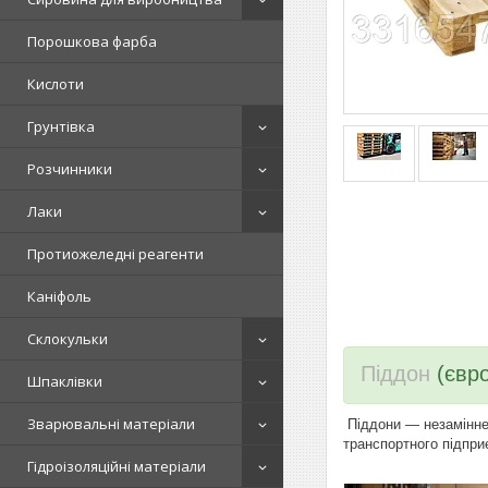
Порошкова фарба
Кислоти
Грунтівка
Розчинники
Лаки
Протиожеледні реагенти
Каніфоль
Склокульки
Піддон
(євро
Шпаклівки
Зварювальні матеріали
Піддони — незамінне 
транспортного підпри
Гідроізоляційні матеріали