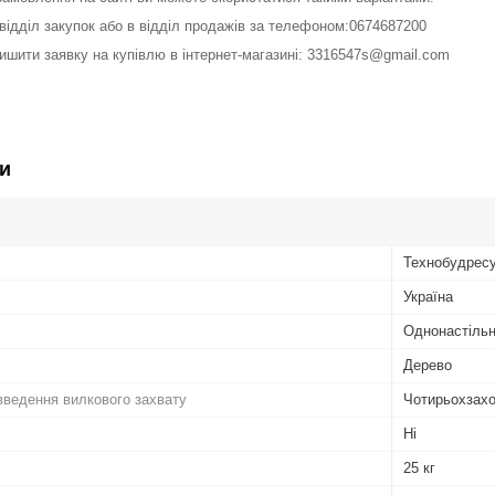
у відділ закупок або в відділ продажів за телефоном:0674687200
лишити заявку на купівлю в інтернет-магазині: 3316547s@gmail.com
и
Технобудрес
Україна
Однонастіль
Дерево
введення вилкового захвату
Чотирьохзах
Ні
25 кг