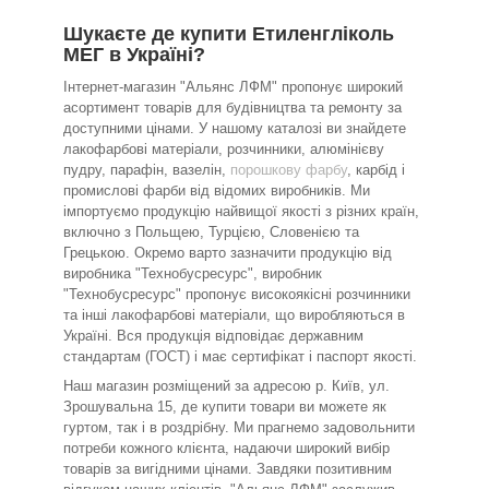
Шукаєте де купити Етиленгліколь
МЕГ в Україні?
Інтернет-магазин "Альянс ЛФМ" пропонує широкий
асортимент товарів для будівництва та ремонту за
доступними цінами. У нашому каталозі ви знайдете
лакофарбові матеріали, розчинники, алюмінієву
пудру, парафін, вазелін,
порошкову фарбу
, карбід і
промислові фарби від відомих виробників. Ми
імпортуємо продукцію найвищої якості з різних країн,
включно з Польщею, Турцією, Словенією та
Грецькою. Окремо варто зазначити продукцію від
виробника "Технобусресурс", виробник
"Технобусресурс" пропонує високоякісні розчинники
та інші лакофарбові матеріали, що виробляються в
Україні. Вся продукція відповідає державним
стандартам (ГОСТ) і має сертифікат і паспорт якості.
Наш магазин розміщений за адресою р. Київ, ул.
Зрошувальна 15, де купити товари ви можете як
гуртом, так і в роздрібну. Ми прагнемо задовольнити
потреби кожного клієнта, надаючи широкий вибір
товарів за вигідними цінами. Завдяки позитивним