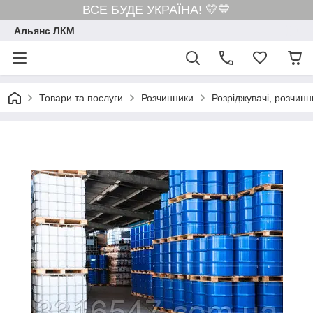
ВСЕ БУДЕ УКРАЇНА! 💛💙
Альянс ЛКМ
Товари та послуги
Розчинники
Розріджувачі, розчинн