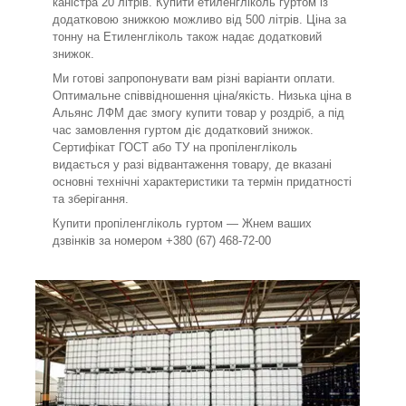
каністра 20 літрів. Купити етиленгліколь гуртом із
додатковою знижкою можливо від 500 літрів. Ціна за
тонну на Етиленгліколь також надає додатковий
знижок.
Ми готові запропонувати вам різні варіанти оплати.
Оптимальне співвідношення ціна/якість. Низька ціна в
Альянс ЛФМ дає змогу купити товар у роздріб, а під
час замовлення гуртом діє додатковий знижок.
Сертифікат ГОСТ або ТУ на пропіленгліколь
видається у разі відвантаження товару, де вказані
основні технічні характеристики та термін придатності
та зберігання.
Купити пропіленгліколь гуртом — Жнем ваших
дзвінків за номером +380 (67) 468-72-00