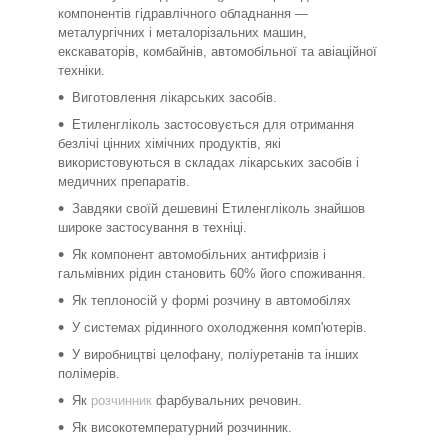
компонентів гідравлічного обладнання —
металургічних і металорізальних машин,
екскаваторів, комбайнів, автомобільної та авіаційної
техніки.
Виготовлення лікарських засобів.
Етиленгліколь застосовується для отримання
безлічі цінних хімічних продуктів, які
використовуються в складах лікарських засобів і
медичних препаратів.
Завдяки своїй дешевині Етиленгліколь знайшов
широке застосування в техніці.
Як компонент автомобільних антифризів і
гальмівних рідин становить 60% його споживання.
Як теплоносій у формі розчину в автомобілях
У системах рідинного охолодження комп'ютерів.
У виробництві целофану, поліуретанів та інших
полімерів.
Як
розчинник
фарбувальних речовин.
Як високотемпературний розчинник.