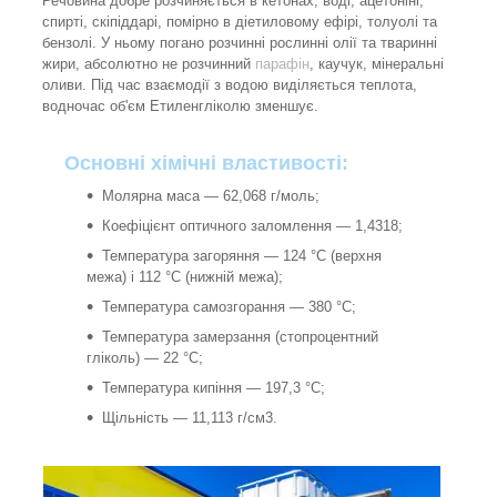
Речовина добре розчиняється в кетонах, воді, ацетоніні,
спирті, скіпіддарі, помірно в діетиловому ефірі, толуолі та
бензолі. У ньому погано розчинні рослинні олії та тваринні
жири, абсолютно не розчинний
парафін
, каучук, мінеральні
оливи. Під час взаємодії з водою виділяється теплота,
водночас об'єм Етиленгліколю зменшує.
Основні хімічні властивості:
Молярна маса — 62,068 г/моль;
Коефіцієнт оптичного заломлення — 1,4318;
Температура загоряння — 124 °C (верхня
межа) і 112 °C (нижній межа);
Температура самозгорання — 380 °C;
Температура замерзання (стопроцентний
гліколь) — 22 °C;
Температура кипіння — 197,3 °С;
Щільність — 11,113 г/см3.