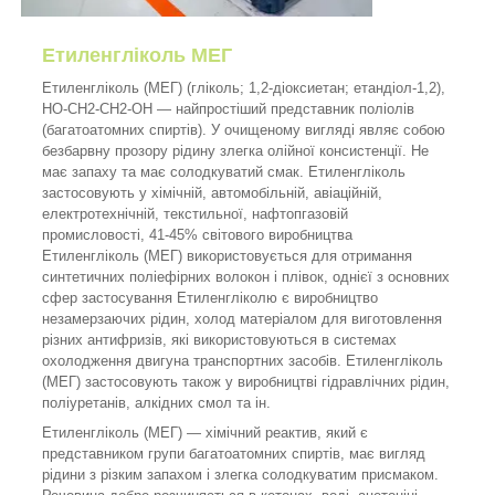
Етиленгліколь МЕГ
Етиленгліколь (МЕГ) (гліколь; 1,2-діоксиетан; етандіол-1,2),
HO-CH2-CH2-OH — найпростіший представник поліолів
(багатоатомних спиртів). У очищеному вигляді являє собою
безбарвну прозору рідину злегка олійної консистенції. Не
має запаху та має солодкуватий смак. Етиленгліколь
застосовують у хімічній, автомобільній, авіаційній,
електротехнічній, текстильної, нафтопгазовій
промисловості, 41-45% світового виробництва
Етиленгліколь (МЕГ) використовується для отримання
синтетичних поліефірних волокон і плівок, однієї з основних
сфер застосування Етиленгліколю є виробництво
незамерзаючих рідин, холод матеріалом для виготовлення
різних антифризів, які використовуються в системах
охолодження двигуна транспортних засобів. Етиленгліколь
(МЕГ) застосовують також у виробництві гідравлічних рідин,
поліуретанів, алкідних смол та ін.
Етиленгліколь (МЕГ) — хімічний реактив, який є
представником групи багатоатомних спиртів, має вигляд
рідини з різким запахом і злегка солодкуватим присмаком.