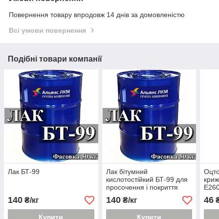
Повернення товару впродовж 14 днів за домовленістю
Всі умови повернення
Подібні товари компанії
Лак БТ-99
Лак бітумний
Оцто
кислотостійкий БТ-99 для
криж
просочення і покриття
E26
обмоток електричних
140
140
46
₴/кг
₴/кг
₴
машин і апаратів
Купити
Купити