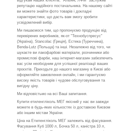
відгукам наших клієнтів, "Альянс ЛФМ" заслужив
репутацію надійного постачальника. На нашому сайті
ви можете знайти фото товарів і докладні
характеристики, що дасть вам змогу зробити
усвідомлений вибір.
Ми пишаємося тим, що пропонуємо продукцію від
перевірених виробників, як-от "Технобуспресус"
(Україна), Stancolac (Греція), Естека (Туреччина),
Benda-Lutz (Польща) та інші. Незалежно від того, чи
шукаєте ви лакофарбові матеріали, розчинники або
промислові фарби, наш інтернет-магазин забезпечить
вас усім необхідним для успішної реалізації ваших
проєктів. Приходьте до нашого магазину в Києві або
оформляйте замовлення онлайн, і ми гарантуємо
високу якість товарів і чудове обслуговування та
вигідну ціну.
Ми відповістьмо на всі Ваші запитання.
Купити етиленгліколь МЕГ якісний у нас ви завжди
можете в будь-яких кількостях із доставкою Києвом
або іншим містам України.
Ціна на Етиленгліколь МЕГ залежить від фасування.
Фасування Куб 1000 л, Бочка 50 л, каністра 10 л,