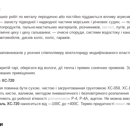
:
ішніх робіт по металу періодично або постійно піддаються впливу агресив
— захисту підводної і надводної частини морських і річкових суден; — по
опродуктів, пально-мастильних матеріалів, розчинників,
кислот
, лугів,
мічні цеху і цеху гальваніки; — очисні споруди, системи водостоку і ка
томобілів, дисків коліс, коліс, гаражів.
і наповнювачів у розчині співполімеру вінілхлориду модифікованого елас
критій тарі, оберігати від вологи, дії тепла і прямих сонячних променів. 
юваних приміщеннях.
 ХС-720
:
 повинна бути сухою, чистою і загрунтованная грунтовкою ХС-059, ХС-1
ть кистю, валиком, методом пневматичного і безповітряного розпилення
ляють до робочої в'язкості
розчинником
Р-4, Р-4А, ацетон. Не можна вико
аль ХС-720
наноситься від —100С до +400С. Термін придатності
емалі
пі
и