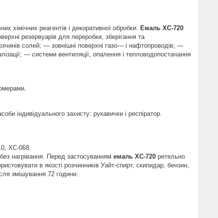
них хімічних реагентів і декоративної обробки.
Емаль ХС-720
верхні резервуарів для переробки, зберігання та
 розчинів солей; — зовнішні поверхні газо— і нафтопроводів; —
налізації; — системи вентиляції, опалення і тепловодопостачання
томерами.
Засоби індивідуального захисту: рукавички і респіратор.
0, ХС-068.
 без нагрівання. Перед застосуванням
емаль ХС-720
ретельно
ристовувати в якості розчинників Уайт-спирт, скипидар, бензин,
сля змішування 72 години.