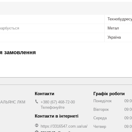
Технобудрес
фарбується
Метал
Україна
я замовлення
Графік роботи
Понеділок
09:0
 АЛЬЯНС ЛКМ
+380 (67) 468-72-00
Телефонуйте
Вівторок
09:0
Середа
09:0
https://3316547.com.ua/ua/
Четвер
09:0