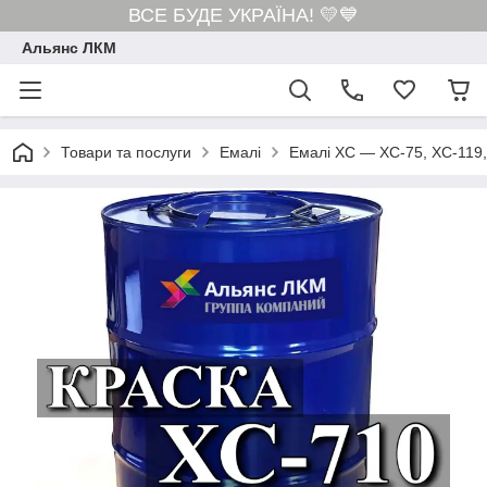
ВСЕ БУДЕ УКРАЇНА! 💛💙
Альянс ЛКМ
Товари та послуги
Емалі
Емалі ХС — ХС-75, ХС-119,