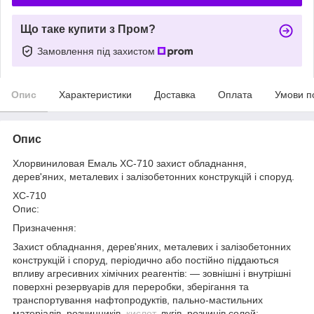
Що таке купити з Пром?
Замовлення під захистом
Опис
Характеристики
Доставка
Оплата
Умови п
Опис
Хлорвиниловая Емаль ХС-710 захист обладнання,
дерев'яних, металевих і залізобетонних конструкцій і споруд.
ХС-710
Опис:
Призначення:
Захист обладнання, дерев'яних, металевих і залізобетонних
конструкцій і споруд, періодично або постійно піддаються
впливу агресивних хімічних реагентів: — зовнішні і внутрішні
поверхні резервуарів для переробки, зберігання та
транспортування нафтопродуктів, пально-мастильних
матеріалів, розчинників,
кислот
, лугів, розчинів солей; —