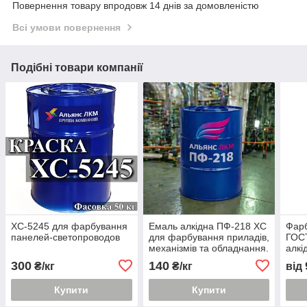
Повернення товару впродовж 14 днів за домовленістю
Всі умови повернення
Подібні товари компанії
ХС-5245 для фарбування
Емаль алкідна ПФ-218 ХС
Фарб
панелей-светопроводов
для фарбування приладів,
ГОСТ
механізмів та обладнання.
алкі
та д
300
140
₴/кг
₴/кг
від
Купити
Купити