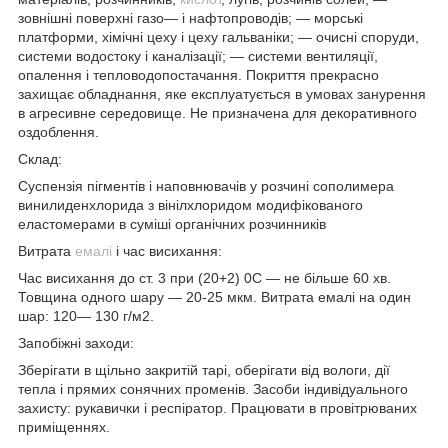
зовнішні поверхні газо— і нафтопроводів; — морські
платформи, хімічні цеху і цеху гальваніки; — очисні споруди,
системи водостоку і каналізації; — системи вентиляції,
опалення і тепловодопостачання. Покриття прекрасно
захищає обладнання, яке експлуатується в умовах занурення
в агресивне середовище. Не призначена для декоративного
оздоблення.
Склад:
Суспензія пігментів і наповнювачів у розчині сополимера
винилиденхлорида з вінілхлоридом модифікованого
еластомерами в суміші органічних розчинників
Витрата
емалі
і час висихання:
Час висихання до ст. 3 при (20+2) 0С — не більше 60 хв.
Товщина одного шару — 20-25 мкм. Витрата емалі на один
шар: 120— 130 г/м2.
Запобіжні заходи:
Зберігати в щільно закритій тарі, оберігати від вологи, дії
тепла і прямих сонячних променів. Засоби індивідуального
захисту: рукавички і респіратор. Працювати в провітрюваних
приміщеннях.