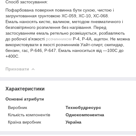
Спосіб застосування:
Пофарбована поверхня повинна бути сухою, чистою і
загрунтованная грунтовкою ХС-059, ХС-10, ХС-068.
Емаль наносять кистю, валиком, методом пневматичного і
безповітряного розпилення без нагрівання. Перед
застосуванням емаль ретельно розмішується, розбавляють
до робочої в'язкості
розчинником
Р-4, Р-4А, ацетон. Не можна
використовувати в якості розчинників Уайт-спирт, скипидар,
бензин, гас, Р-646, Р-647. Емаль наноситься від —100С до
+400С.
Приховати
Характеристики
Основні атрибути
Виробник
Технобудресурс
Кількість компонентів
Однокомпонентна
Країна виробник
Україна