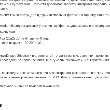
у й обслуговування. Покриття допомагає зберегти інтегритет підводної ча
монту.
ивим компонентом для підтримки морської флотилії в гарному стані та з
ментів і біоцидних добавок у розчині каніфолі модифікованою епоксидно
 висихання:
 за (20±2) 0С не більш ніж 8 год.
н шар покриття 130-200 г/м2.
критій тарі, Зберігати від вологи, дії тепла та прямих сонячних промені
 проводити за гарної вентиляції, в гумових рукавичках, з використанням 
ню методом пневматичного або безповітряного розпилення, валиком або 
ується антикорозійною емаллю ХС-413. Для розведення емалі до робочої
Приходьте до нас за адре
в'язково з нами за номером 0674687200
и