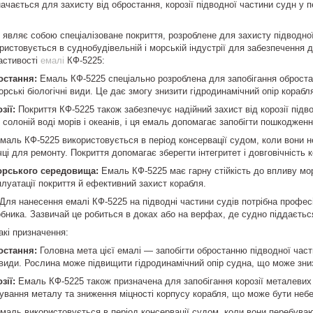
чається для захисту від обростання, корозії підводної частини судн у п
являє собою спеціалізоване покриття, розроблене для захисту підводної ч
ристовується в суднобудівельній і морській індустрії для забезпечення д
астивості
емалі
КФ-5225:
остання:
Емаль КФ-5225 спеціально розроблена для запобігання обростан
рські біологічні види. Це дає змогу знизити гідродинамічний опір корабл
зії:
Покриття КФ-5225 також забезпечує надійний захист від корозії підв
солоній воді морів і океанів, і ця емаль допомагає запобігти пошкодже
маль КФ-5225 використовується в період консервації судом, коли вони 
і для ремонту. Покриття допомагає зберегти інтегритет і довговічність к
морського середовища:
Емаль КФ-5225 має гарну стійкість до впливу мор
плуатації покриття й ефективний захист корабля.
Для нанесення емалі КФ-5225 на підводні частини судів потрібна професі
бника. Зазвичай це робиться в доках або на верфах, де судно піддаєть
кі призначення:
остання:
Головна мета цієї емалі — запобігти обростанню підводної части
і види. Рослина може підвищити гідродинамічний опір судна, що може зни
зії:
Емаль КФ-5225 також призначена для запобігання корозії металевих 
ування металу та зниження міцності корпусу корабля, що може бути небе
маль використовується в період консервації судом, коли вони перебуваю