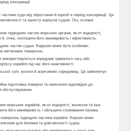
еріод консервації
астини судн від обростання й корозії в період консервації. Це
овговічності та захисту корпусів судом. Ось основні
ню підводних частин морських органів, як-от водорості,
я й, отже, поліпшити його маневровість і ефективність.
одних частин судна. Коррозія може бути особливо
нню металевих поверхонь.
не використовуються впродовж тривалого часу або
орпусу корабля під час його неактивності.
ської солі, вологи й агресивних середовищ. Це забезпечує
йна підготовка поверхні та нанесення відповідно до
ся обслуговуванню.
ни морських кораблів, як-от водорості, молюски та інші
зити його маневровість і збільшити споживання палива.
поверхонь підводної частини корабля. Корозія може
зпечним для безпеки та довговічності судна.
ть поза експлуатацією або перебувають у дочці для