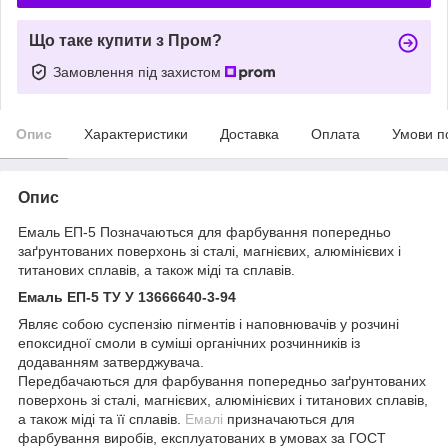
Що таке купити з Пром?
Замовлення під захистом
Опис
Характеристики
Доставка
Оплата
Умови п
Опис
Емаль ЕП-5 Позначаються для фарбування попередньо
заґрунтованих поверхонь зі сталі, магнієвих, алюмінієвих і
титанових сплавів, а також міді та сплавів.
Емаль ЕП-5 ТУ У 13666640-3-94
Являє собою суспензію пігментів і наповнювачів у розчині
епоксидної смоли в суміші органічних розчинників із
додаванням затверджувача.
Передбачаються для фарбування попередньо заґрунтованих
поверхонь зі сталі, магнієвих, алюмінієвих і титанових сплавів,
а також міді та її сплавів.
Емалі
призначаються для
фарбування виробів, експлуатованих в умовах за ГОСТ