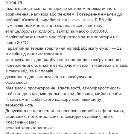
9.104.79
Емалі наносяться на поверхню методом пневматичного
розпилення, наливом або пензлем. Розведення емалей до
робочої в'язкості, виробляється
розчинником
Р-5А або
сумішшю розчинників, що складаються з ацетону,
етилцелозольву, ксилолу, взятих за масою 30:30:40:
Напівфабрикат емалі має зберігатися за температури не
вище 30 °C.
Гарантійний термін зберігання напівфабрикату емалі — 12
місяців від дня виготовлення.
застосування: для фарбування попередньо заґрунтованих
поверхонь зі сталі, магнієвих, алюмінієвих і титанових сплавів,
а також міді та її сплавів.
дозволена для застосування в авіабудуванні.
особливості:
Має високі протикорозійні властивості, атмосферостійкість,
стійкість до води, мінеральні оливи, бензини, мийні засоби.
Плівка емалі сріблястого кольору має підвищену
термостійкість.
Допускається нанесення на поверхню виробів із фенольних,
акрилових, полістирольних, епоксидних і деяких інших
пластичних мас.
основні характеристики:
Матеріал двоупаковний на основі епоксидних смол. Емаль