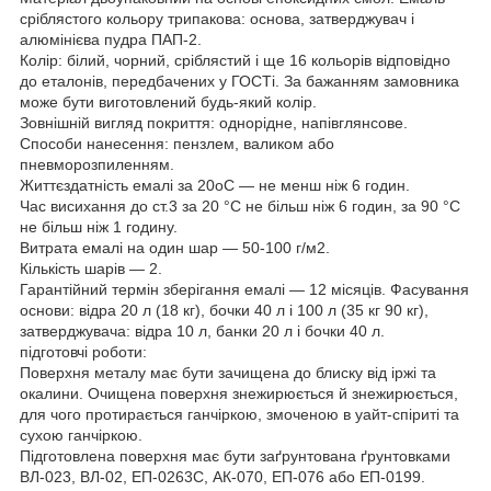
сріблястого кольору трипакова: основа, затверджувач і
алюмінієва пудра ПАП-2.
Колір: білий, чорний, сріблястий і ще 16 кольорів відповідно
до еталонів, передбачених у ГОСТі. За бажанням замовника
може бути виготовлений будь-який колір.
Зовнішній вигляд покриття: однорідне, напівглянсове.
Способи нанесення: пензлем, валиком або
пневморозпиленням.
Життєздатність емалі за 20oС — не менш ніж 6 годин.
Час висихання до ст.3 за 20 °C не більш ніж 6 годин, за 90 °C
не більш ніж 1 годину.
Витрата емалі на один шар — 50-100 г/м2.
Кількість шарів — 2.
Гарантійний термін зберігання емалі — 12 місяців. Фасування
основи: відра 20 л (18 кг), бочки 40 л і 100 л (35 кг 90 кг),
затверджувача: відра 10 л, банки 20 л і бочки 40 л.
підготовчі роботи:
Поверхня металу має бути зачищена до блиску від іржі та
окалини. Очищена поверхня знежирюється й знежирюється,
для чого протирається ганчіркою, змоченою в уайт-спіриті та
сухою ганчіркою.
Підготовлена поверхня має бути заґрунтована ґрунтовками
ВЛ-023, ВЛ-02, ЕП-0263С, АК-070, ЕП-076 або ЕП-0199.