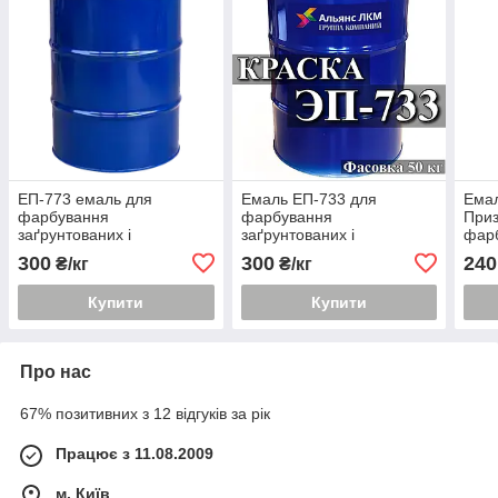
ЕП-773 емаль для
Емаль ЕП-733 для
Ема
фарбування
фарбування
Приз
заґрунтованих і
заґрунтованих і
фар
незаґрунтованих
незаґрунтованих
загр
300
300
240
₴/кг
₴/кг
металевих поверхонь
металевих поверхонь.
різн
купити Київ
Купити
Купити
Про нас
67% позитивних з 12 відгуків за рік
Працює з 11.08.2009
м. Київ