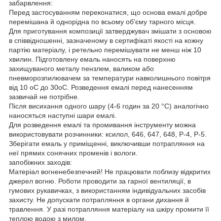
забарвлення:
Перед застосуванням переконатися, що основа емалі добре
перемішана й однорідна по всьому об'єму тарного місця.
Для приготування композиції затверджувач змішати з основою
в співвідношенні, зазначеному в сертифікаті якості на кожну
партію матеріалу, і ретельно перемішувати не менш ніж 10
хвилин. Підготовлену емаль наносять на поверхню
захищуваного металу пензлем, валиком або
пневморозпилювачем за температури навколишнього повітря
від 10 oС до 30oС. Розведення емалі перед нанесенням
зазвичай не потрібне.
Після висихання одного шару (4-6 годин за 20 °C) аналогічно
наносяться наступні шари емалі.
Для розведення емалі та промивання інструменту можна
використовувати розчинники: ксилол, 646, 647, 648, Р-4, Р-5.
Зберігати емаль у приміщенні, виключивши потрапляння на
неї прямих сонячних променів і вологи.
запобіжних заходів:
Матеріал вогненебезпечний! Не працювати поблизу відкритих
джерел вогню. Роботи проводити за гарної вентиляції, в
гумових рукавичках, з використанням індивідуальних засобів
захисту. Не допускати потрапляння в органи дихання й
травлення. У разі потрапляння матеріалу на шкіру промити її
теплою водою з милом.