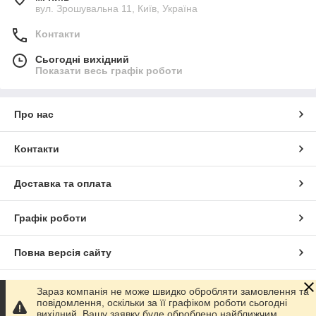
вул. Зрошувальна 11, Київ, Україна
Контакти
Сьогодні вихідний
Показати весь графік роботи
Про нас
Контакти
Доставка та оплата
Графік роботи
Повна версія сайту
Сайт створено на маркетплейсі
Prom.ua
Зараз компанія не може швидко обробляти замовлення та
повідомлення, оскільки за її графіком роботи сьогодні
вихідний. Вашу заявку буде оброблено найближчим