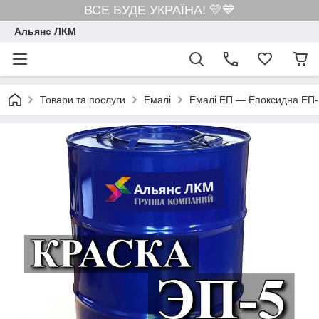
ВСЕ БУДЕ УКРАЇНА! 💛💙
Альянс ЛКМ
Товари та послуги
Емалі
Емалі ЕП — Епоксидна ЕП-1