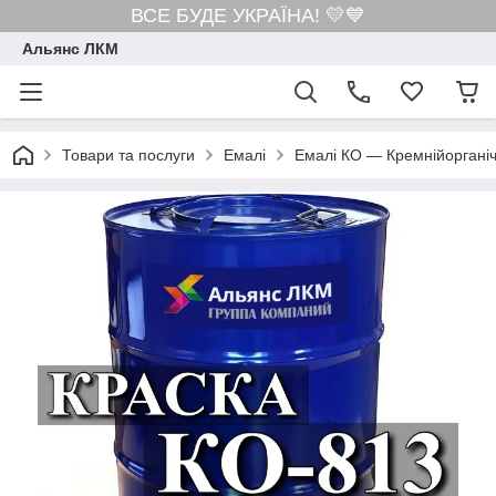
ВСЕ БУДЕ УКРАЇНА! 💛💙
Альянс ЛКМ
Товари та послуги
Емалі
Емалі КО — Кремнійорганіч