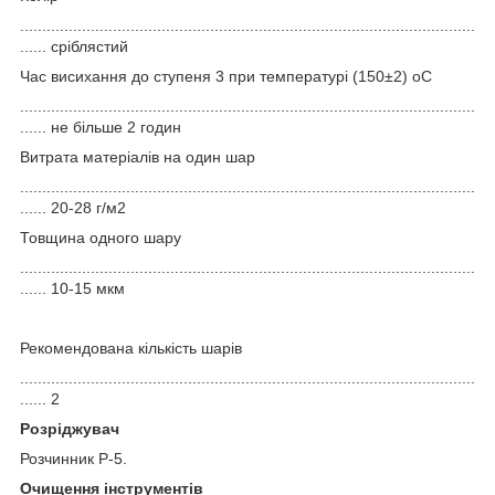
.......................................................................................................
...... сріблястий
Час висихання до ступеня 3 при температурі (150±2) оС
.......................................................................................................
...... не більше 2 годин
Витрата матеріалів на один шар
.......................................................................................................
...... 20-28 г/м2
Товщина одного шару
.......................................................................................................
...... 10-15 мкм
Рекомендована кількість шарів
.......................................................................................................
...... 2
Розріджувач
Розчинник Р-5.
Очищення інструментів