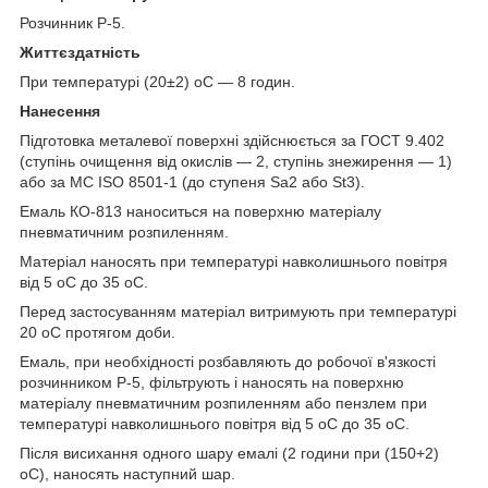
Розчинник Р-5.
Життєздатність
При температурі (20±2) оС — 8 годин.
Нанесення
Підготовка металевої поверхні здійснюється за ГОСТ 9.402
(ступінь очищення від окислів — 2, ступінь знежирення — 1)
або за МС ISO 8501-1 (до ступеня Sa2 або St3).
Емаль КО-813 наноситься на поверхню матеріалу
пневматичним розпиленням.
Матеріал наносять при температурі навколишнього повітря
від 5 оС до 35 оС.
Перед застосуванням матеріал витримують при температурі
20 оС протягом доби.
Емаль, при необхідності розбавляють до робочої в'язкості
розчинником Р-5, фільтрують і наносять на поверхню
матеріалу пневматичним розпиленням або пензлем при
температурі навколишнього повітря від 5 оС до 35 оС.
Після висихання одного шару емалі (2 години при (150+2)
оС), наносять наступний шар.