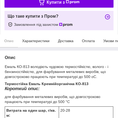
Купити з
Що таке купити з Пром?
Замовлення під захистом
Опис
Характеристики
Доставка
Оплата
Умови п
Опис
Емаль КО-813 володіють чудовою термостійкістю, волого - і
бензиностійкістю, для фарбування металевих виробів, що
довгостроково працюють при температурі до 500 оС.
Термостійка Емаль Кремнійорганічна КО-813
Короткий опис:
для фарбування металевих виробів, що довгостроково
працюють при температурі до 500 °С
Витрата на один шар, г/кв.
20-28
м: