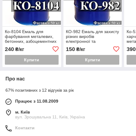
Ко-8104 Емаль для
КО-982 Емаль для захисту
Ко-5
фарбування металевих,
різних виробів
харч
бетонних, азбоцементних
електронної та
мета
поверхонь,
радіотехніки
240
150
390
₴/кг
₴/кг
експлуатованих внутр
Купити
Купити
Про нас
67% позитивних з 12 відгуків за рік
Працює з 11.08.2009
м. Київ
вул. Зрошувальна 11, Київ, Україна
Контакти