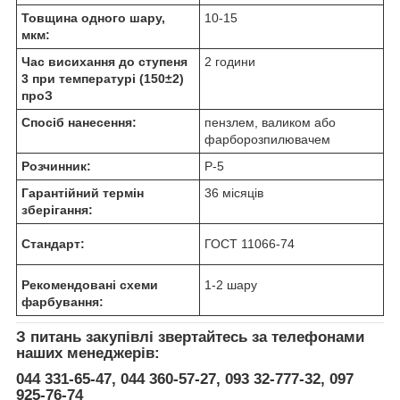
Товщина одного шару,
10-15
мкм:
Час висихання до ступеня
2 години
3 при температурі (150±2)
про
З
Спосіб нанесення:
пензлем, валиком або
фарборозпилювачем
Розчинник:
Р-5
Гарантійний термін
36 місяців
зберігання:
Стандарт:
ГОСТ 11066-74
Рекомендовані схеми
1-2 шару
фарбування:
З питань закупівлі звертайтесь за телефонами
наших менеджерів:
044 331-65-47, 044 360-57-27, 093 32-777-32, 097
925-76-74