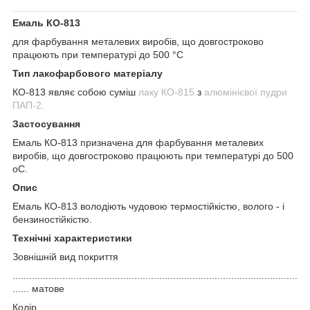
Емаль КО-813
для фарбування металевих виробів, що довгостроково
працюють при температурі до 500 °С
Тип лакофарбового матеріалу
КО-813 являє собою суміш
лаку КО-815
з
алюмінієвої пудри
ПАП-2.
Застосування
Емаль КО-813 призначена для фарбування металевих
виробів, що довгостроково працюють при температурі до 500
оС.
Опис
Емаль КО-813 володіють чудовою термостійкістю, волого - і
бензиностійкістю.
Технічні характеристики
Зовнішній вид покриття
.......................................................................................................
...... матове
Колір