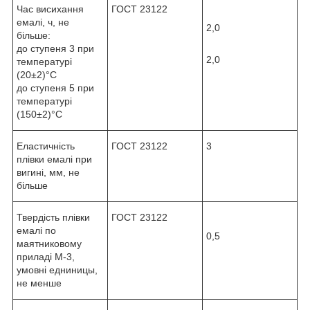
Час висихання
ГОСТ 23122
емалі, ч, не
2,0
більше:
до ступеня 3 при
2,0
температурі
(20±2)°С
до ступеня 5 при
температурі
(150±2)°С
Еластичність
ГОСТ 23122
3
плівки емалі при
вигині, мм, не
більше
Твердість плівки
ГОСТ 23122
емалі по
0,5
маятниковому
приладі М-3,
умовні едниницы,
не менше