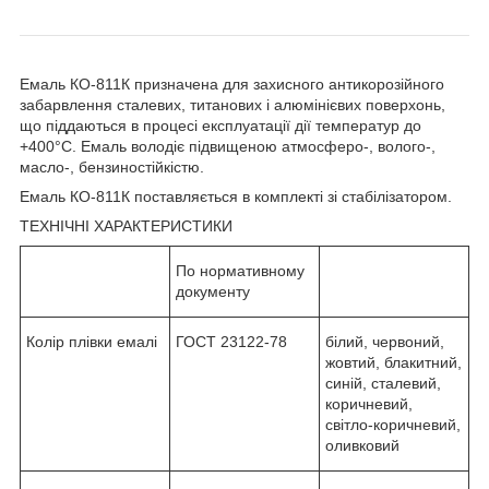
Емаль КО-811К призначена для захисного антикорозійного
забарвлення сталевих, титанових і алюмінієвих поверхонь,
що піддаються в процесі експлуатації дії температур до
+400°С. Емаль володіє підвищеною атмосферо-, волого-,
масло-, бензиностійкістю.
Емаль КО-811К поставляється в комплекті зі стабілізатором.
ТЕХНІЧНІ ХАРАКТЕРИСТИКИ
По нормативному
документу
Колір плівки емалі
ГОСТ 23122-78
білий, червоний,
жовтий, блакитний,
синій, сталевий,
коричневий,
світло-коричневий,
оливковий