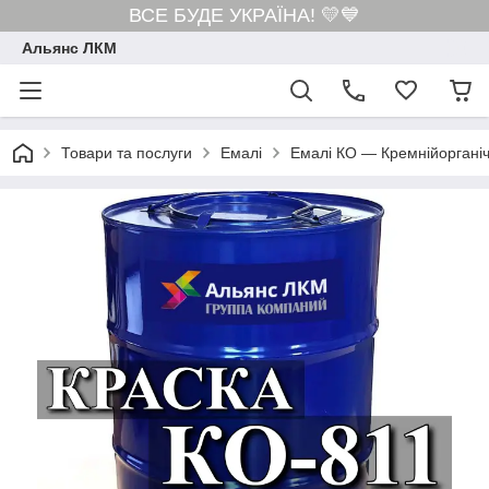
ВСЕ БУДЕ УКРАЇНА! 💛💙
Альянс ЛКМ
Товари та послуги
Емалі
Емалі КО — Кремнійорганіч