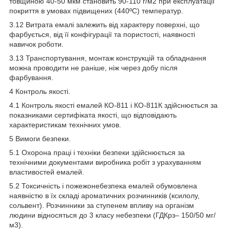
товщиною 40-50 мкм становить 90-110 г/м
2
при експлуатації
покриття в умовах підвищених (440ºС) температур.
3.12 Витрата емалі залежить від характеру поверхні, що
фарбується, від її конфігурації та пористості, наявності
навичок роботи.
3.13 Транспортування, монтаж конструкцій та обладнання
можна проводити не раніше, ніж через добу після
фарбування.
4 Контроль якості.
4.1 Контроль якості емалей КО-811 і КО-811К здійснюється за
показниками сертифіката якості, що відповідають
характеристикам технічних умов.
5 Вимоги безпеки.
5.1 Охорона праці і техніки безпеки здійснюється за
технічними документами виробника робіт з урахуванням
властивостей емалей.
5.2 Токсичність і пожежонебезпека емалей обумовлена
наявністю в їх складі ароматичних розчинників (ксилолу,
сольвент). Розчинники за ступенем впливу на організм
людини відносяться до 3 класу небезпеки (ГДК
рз
– 150/50 мг/
м
3
).