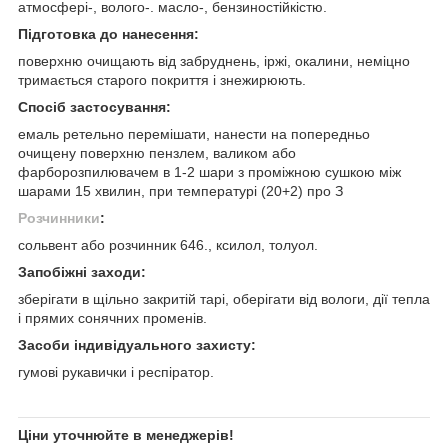
атмосфері-, волого-. масло-, бензиностійкістю.
Підготовка до нанесення:
поверхню очищають від забруднень, іржі, окалини, неміцно
тримається старого покриття і знежирюють.
Спосіб застосування:
емаль ретельно перемішати, нанести на попередньо
очищену поверхню пензлем, валиком або
фарборозпилювачем в 1-2 шари з проміжною сушкою між
шарами 15 хвилин, при температурі (20+2) про З
Розчинники
:
сольвент або розчинник 646., ксилол, толуол.
Запобіжні заходи:
зберігати в щільно закритій тарі, оберігати від вологи, дії тепла
і прямих сонячних променів.
Засоби індивідуального захисту:
гумові рукавички і респіратор.
Ціни уточнюйте в менеджерів!