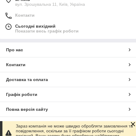
вул. Зрошувальна 11, Київ, Україна
Контакти
Сьогодні вихідний
Показати весь графік роботи
Про нас
Контакти
Доставка та оплата
Графік роботи
Повна версія сайту
Сайт створено на маркетплейсі
Prom.ua
Зараз компанія не може швидко обробляти замовлення та
повідомлення, оскільки за її графіком роботи сьогодні
вихідний. Вашу заявку буде оброблено найближчим