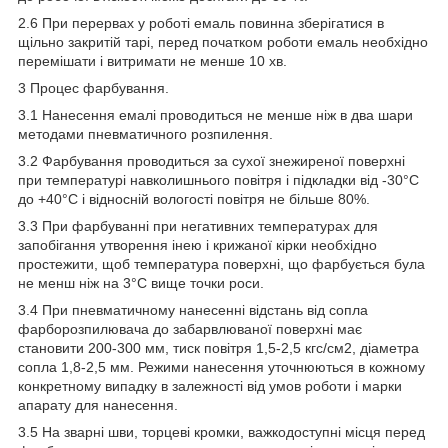
2.6 При перервах у роботі емаль повинна зберігатися в
щільно закритій тарі, перед початком роботи емаль необхідно
перемішати і витримати не менше 10 хв.
3 Процес фарбування.
3.1 Нанесення емалі проводиться не менше ніж в два шари
методами пневматичного розпилення.
3.2 Фарбування проводиться за сухої знежиреної поверхні
при температурі навколишнього повітря і підкладки від -30°С
до +40°С і відносній вологості повітря не більше 80%.
3.3 При фарбуванні при негативних температурах для
запобігання утворення інею і крижаної кірки необхідно
простежити, щоб температура поверхні, що фарбується була
не менш ніж на 3°С вище точки роси.
3.4 При пневматичному нанесенні відстань від сопла
фарборозпилювача до забарвлюваної поверхні має
становити 200-300 мм, тиск повітря 1,5-2,5 кгс/см
2
, діаметра
сопла 1,8-2,5 мм. Режими нанесення уточнюються в кожному
конкретному випадку в залежності від умов роботи і марки
апарату для нанесення.
3.5 На зварні шви, торцеві кромки, важкодоступні місця перед