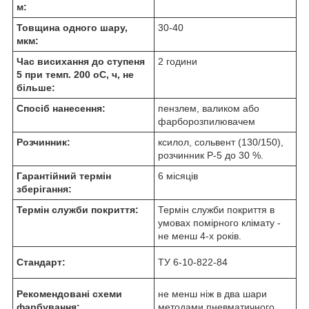
м:
Товщина одного шару,
30-40
мкм:
Час висихання до ступеня
2 години
5 при темп. 200 оС, ч, не
більше:
Спосіб нанесення:
пензлем, валиком або
фарборозпилювачем
Розчинник:
ксилол, сольвент (130/150),
розчинник Р-5 до 30 %.
Гарантійний термін
6 місяців
зберігання:
Термін служби покриття:
Термін служби покриття в
умовах помірного клімату -
не менш 4-х років.
Стандарт:
ТУ 6-10-822-84
Рекомендовані схеми
не менш ніж в два шари
фарбування:
методами пневматичного