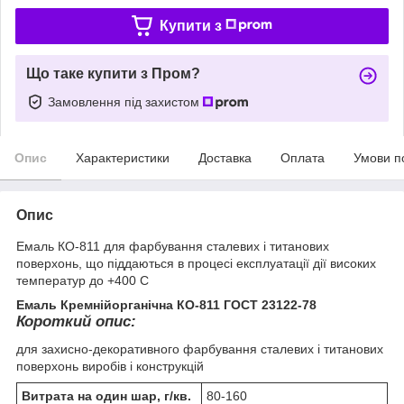
Купити з
Що таке купити з Пром?
Замовлення під захистом
Опис
Характеристики
Доставка
Оплата
Умови п
Опис
Емаль КО-811 для фарбування сталевих і титанових
поверхонь, що піддаються в процесі експлуатації дії високих
температур до +400 С
Емаль Кремнійорганічна КО-811 ГОСТ 23122-78
Короткий опис:
для захисно-декоративного фарбування сталевих і титанових
поверхонь виробів і конструкцій
Витрата на один шар, г/кв.
80-160