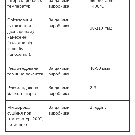
Інтервал робочих
За даними
від -60°С до
температур
виробника
+400°С
Орієнтовний
За даними
витрата при
виробника
90-110 г/м
2
.
двошаровому
нанесенні
(залежно від
способу
нанесення).
Рекомендована
За даними
40-50 мкм
товщина покриття
виробника
Рекомендована
За даними
2-3
кількість шарів
виробника
Міжшарова
За даними
2 годину
сушіння при
виробника
температурі 20°С,
не менше