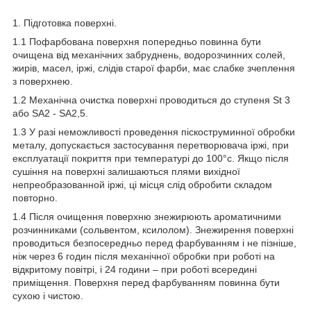
1. Підготовка поверхні.
1.1 Пофарбована поверхня попередньо повинна бути
очищена від механічних забруднень, водорозчинних солей,
жирів, масел, іржі, слідів старої фарби, має слабке зчеплення
з поверхнею.
1.2 Механічна очистка поверхні проводиться до ступеня St 3
або SA2 - SA2,5.
1.3 У разі неможливості проведення піскоструминної обробки
металу, допускається застосування перетворювача іржі, при
експлуатації покриття при температурі до 100°с. Якщо після
сушіння на поверхні залишаються плями вихідної
непреобразованной іржі, ці місця слід обробити складом
повторно.
1.4 Після очищення поверхню знежирюють ароматичними
розчинниками (сольвентом, ксилолом). Знежирення поверхні
проводиться безпосередньо перед фарбуванням і не пізніше,
ніж через 6 годин після механічної обробки при роботі на
відкритому повітрі, і 24 години – при роботі всередині
приміщення. Поверхня перед фарбуванням повинна бути
сухою і чистою.