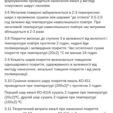
фарбуванням проводиться нанесення емалі у вигляді
«смугового шару» пензлем.
3.6 Металеві поверхні забарвлюються в 2-3 перехресних
шари з проміжною сушкою між шарами "до отлипа" 0,5-2,0
год залежно від температури навколишнього повітря. При
негативній температурі навколишнього повітря час витримки
збільшується в 2-3 рази.
3.8 Покриття висихає до ступеня 3 в залежності від вологості і
температури повітря протягом 2 годин, надалі йде
полімеризація і затвердіння покриття. Час остаточної сушки
покриття при температурі (20±2) °С не менше 24 годин.
3.9 Кількість шарів покриття визначається товщиною
одношарового покриття, одержуваного в залежності від
методу нанесення, загальної товщини покриття і від умов
полімеризації.
3.10 Сушіння кожного шару покриттів емаль КО-811
проводиться при температурі (200±2)º с протягом 2 годин.
Перший шар емалі КО-811К сушать 2 години при температурі
(20±2)ºС, другий шар сушать 2 години при температурі
(150±2) ºС.
3.11 Теоретичний витрата емалі при нанесенні покриття