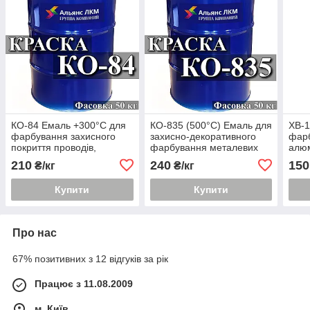
КО-84 Емаль +300°С для
КО-835 (500°С) Емаль для
ХВ-1
фарбування захисного
захисно-декоративного
фарб
покриття проводів,
фарбування металевих
алюм
кабелів, виробів із сталі і
виробів
виро
210
240
150
₴/кг
₴/кг
алюмінієвих сплавів
купи
Купити
Купити
Про нас
67% позитивних з 12 відгуків за рік
Працює з 11.08.2009
м. Київ