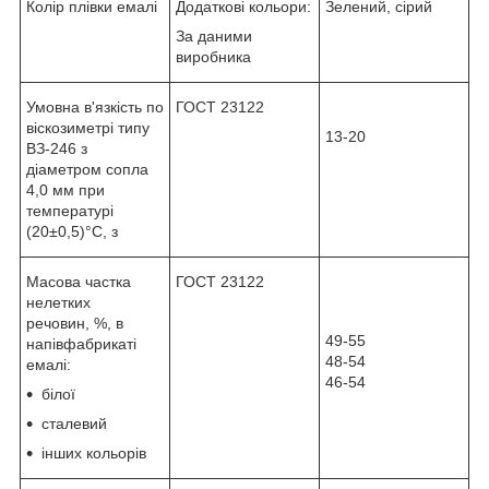
Колір плівки емалі
Додаткові кольори:
Зелений, сірий
За даними
виробника
Умовна в'язкість по
ГОСТ 23122
віскозиметрі типу
13-20
ВЗ-246 з
діаметром сопла
4,0 мм при
температурі
(20±0,5)°С, з
Масова частка
ГОСТ 23122
нелетких
речовин, %, в
49-55
напівфабрикаті
48-54
емалі:
46-54
білої
сталевий
інших кольорів