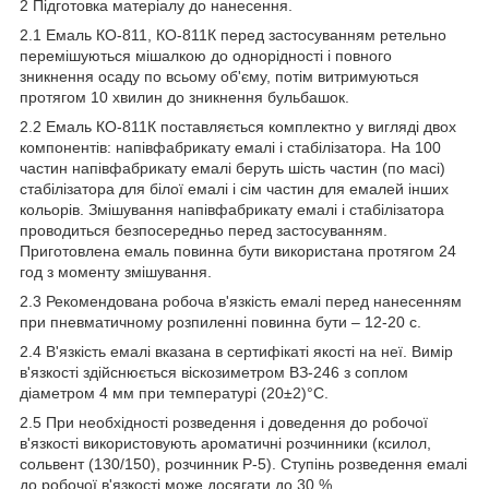
2 Підготовка матеріалу до нанесення.
2.1 Емаль КО-811, КО-811К перед застосуванням ретельно
перемішуються мішалкою до однорідності і повного
зникнення осаду по всьому об'єму, потім витримуються
протягом 10 хвилин до зникнення бульбашок.
2.2 Емаль КО-811К поставляється комплектно у вигляді двох
компонентів: напівфабрикату емалі і стабілізатора. На 100
частин напівфабрикату емалі беруть шість частин (по масі)
стабілізатора для білої емалі і сім частин для емалей інших
кольорів. Змішування напівфабрикату емалі і стабілізатора
проводиться безпосередньо перед застосуванням.
Приготовлена емаль повинна бути використана протягом 24
год з моменту змішування.
2.3 Рекомендована робоча в'язкість емалі перед нанесенням
при пневматичному розпиленні повинна бути – 12-20 с.
2.4 В'язкість емалі вказана в сертифікаті якості на неї. Вимір
в'язкості здійснюється віскозиметром ВЗ-246 з соплом
діаметром 4 мм при температурі (20±2)°С.
2.5 При необхідності розведення і доведення до робочої
в'язкості використовують ароматичні розчинники (ксилол,
сольвент (130/150), розчинник Р-5). Ступінь розведення емалі
до робочої в'язкості може досягати до 30 %.