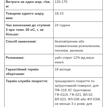
Витрата на один шар, г/кв.
120-170
м:
Товщина одного шару,
18-23
мкм:
Час висихання до ступеня
24 години
3 при темп. 20 оС, г, не
більше:
Спосіб нанесення:
безповітряним або
пневматичним розпиленням,
пензлем, валиком.
Розчинник:
уайт-спірит 12% від маси
емалі.
Гарантійний термін
18 місяців
зберігання:
Термін служби покриття:
тришарового покриття по
заґрунтованій поверхні, для
ПФ-218 ХС ґрунтовкою
ГФ-0119, ГФ-021, ВЛ-02,
ВЛ-023, ФЛ-03К або ФЛ-03Ж,
не менше 3-х років, для