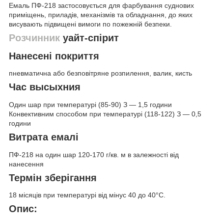
Емаль ПФ-218 застосовується для фарбування суднових
приміщень, приладів, механізмів та обладнання, до яких
висувають підвищені вимоги по пожежній безпеки.
Розчинник
уайт-спірит
Нанесені покриття
пневматична або безповітряне розпилення, валик, кисть
Час высыхния
Один шар при температурі (85-90) З — 1,5 години
Конвективним способом при температурі (118-122) З — 0,5
години
Витрата емалі
ПФ-218 на один шар 120-170 г/кв. м в залежності від
нанесення
Термін зберігання
18 місяців при температурі від мінус 40 до 40°С.
Опис: