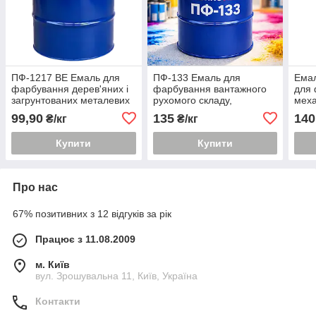
ПФ-1217 ВЕ Емаль для
ПФ-133 Емаль для
Емал
фарбування дерев'яних і
фарбування вантажного
для 
загрунтованих металевих
рухомого складу,
меха
поверхонь
металевих і дерев'яних
99,90
135
140
₴/кг
₴/кг
поверхонь
Купити
Купити
Про нас
67% позитивних з 12 відгуків за рік
Працює з 11.08.2009
м. Київ
вул. Зрошувальна 11, Київ, Україна
Контакти