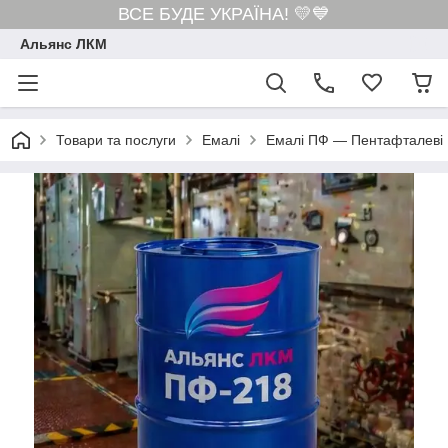
ВСЕ БУДЕ УКРАЇНА! 💛💙
Альянс ЛКМ
Товари та послуги
Емалі
Емалі ПФ — Пентафталеві 