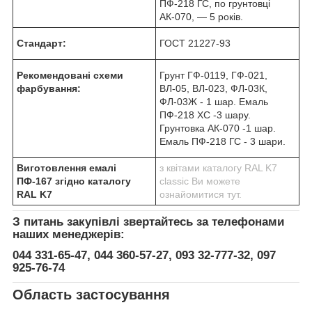
ПФ-218 ГС, по грунтовці
АК-070, — 5 років.
Стандарт:
ГОСТ 21227-93
Рекомендовані схеми
Грунт ГФ-0119, ГФ-021,
фарбування:
ВЛ-05, ВЛ-023, ФЛ-03К,
ФЛ-03Ж - 1 шар. Емаль
ПФ-218 ХС -3 шару.
Грунтовка АК-070 -1 шар.
Емаль ПФ-218 ГС - 3 шари.
Виготовлення емалі
з квітами каталогу RAL K7
ПФ-167 згідно каталогу
classic Ви можете
RAL K7
ознайомитися тут.
З питань закупівлі звертайтесь за телефонами
наших менеджерів:
044 331-65-47, 044 360-57-27, 093 32-777-32, 097
925-76-74
Область застосування