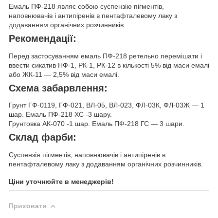
Емаль ПФ-218 являє собою суспензію пігментів,
наповнювачів і антипіренів в пентафталевому лаку з
додаванням органічних розчинників.
Рекомендації:
Перед застосуванням емаль ПФ-218 ретельно перемішати і
ввести сикатив НФ-1, РК-1, РК-12 в кількості 5% від маси емалі
або ЖК-11 — 2,5% від маси емалі.
Схема забарвлення:
Грунт ГФ-0119, ГФ-021, ВЛ-05, ВЛ-023, ФЛ-03К, ФЛ-03Ж — 1
шар. Емаль ПФ-218 ХС -3 шару.
Грунтовка АК-070 -1 шар. Емаль ПФ-218 ГС — 3 шари.
Склад фарби:
Суспензія пігментів, наповнювачів і антипіренів в
пентафталевому лаку з додаванням органічних розчинників.
Ціни уточнюйте в менеджерів!
Приховати