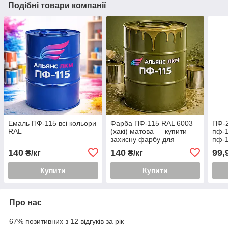
Подібні товари компанії
Емаль ПФ-115 всі кольори
Фарба ПФ-115 RAL 6003
ПФ-2
RAL
(хакі) матова — купити
пф-1
захисну фарбу для
пф-1
військової техніки в Україні
пф-1
140
140
99,
₴/кг
₴/кг
Купити
Купити
Про нас
67% позитивних з 12 відгуків за рік