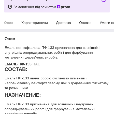
Замовлення під захистом
Опис
Характеристики
Доставка
Оплата
Умови п
Опис
Емаль пентафталева ПФ-133 призначена для зовнішніх і
внутрішніх опоряджувальних робіт і для фарбування
металевих і дерев'яних виробів.
ЕМАЛЬ ПФ-133
RAL
СОСТАВ:
Емаль ПФ-133 являє собою суспензію пігментів і
наповнювачів у пентафталевому лакі з додаванням тискативу
та розчинника.
НАЗНАЧЕНИЕ:
Емаль ПФ-133 призначена для зовнішніх і внутрішніх
опоряджувальних робіт і для фарбування металевих і
дерев'яних виробів.