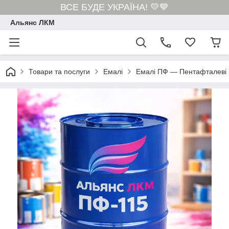
ВСЕ БУДЕ УКРАЇНА! 💛💙
Альянс ЛКМ
Товари та послуги
Емалі
Емалі ПФ — Пентафталеві 