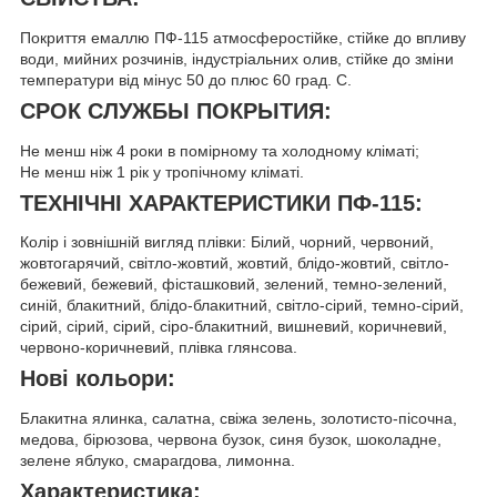
Покриття емаллю ПФ-115 атмосферостійке, стійке до впливу
води, мийних розчинів, індустріальних олив, стійке до зміни
температури від мінус 50 до плюс 60 град. С.
СРОК СЛУЖБЫ ПОКРЫТИЯ:
Не менш ніж 4 роки в помірному та холодному кліматі;
Не менш ніж 1 рік у тропічному кліматі.
ТЕХНІЧНІ ХАРАКТЕРИСТИКИ ПФ-115:
Колір і зовнішній вигляд плівки: Білий, чорний, червоний,
жовтогарячий, світло-жовтий, жовтий, блідо-жовтий, світло-
бежевий, бежевий, фісташковий, зелений, темно-зелений,
синій, блакитний, блідо-блакитний, світло-сірий, темно-сірий,
сірий, сірий, сірий, сіро-блакитний, вишневий, коричневий,
червоно-коричневий, плівка глянсова.
Нові кольори:
Блакитна ялинка, салатна, свіжа зелень, золотисто-пісочна,
медова, бірюзова, червона бузок, синя бузок, шоколадне,
зелене яблуко, смарагдова, лимонна.
Характеристика: