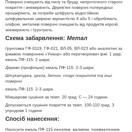
Поверхні очищають від пилу та бруду, непроточного старого
покриття і знежирюють. Дерев'яні поверхні попередньо
прошкіряють, за потреби шліфують водостійкою
шліфувальною шкіркою зернистістю 4 або 5 і обробляють
оліфою, металеві поверхні очищають від продуктів корозії,
знежирюють і ґрунтують.
Схема забарвлення:
Метал
ґрунтовка ГФ-0119, ГФ-021, ВЛ-05, ВЛ-023 або аналогічні за
іржавою поверхнею «Унікор» або перетворювач іржі: 1 шар;
емаль ПФ-115: 2 шари;
Дерево (профільне)
емаль ПФ-115: 2-3 шари;
Штукатурка, цегла, бетон, старі покриття та інші
поверхні
емаль ПФ-115: 2-3 шари.
Міжшарове сушіння за темп. 20 град. С — 24 години.
Допускається сушіння покриття за темп. 100-110 град. З
упродовж 1 години.
Спосіб нанесення:
Наносити емаль ПФ-115 пензлем, валиком, пневматичним