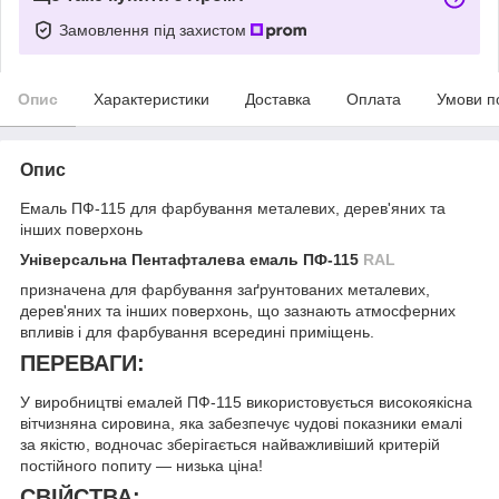
Замовлення під захистом
Опис
Характеристики
Доставка
Оплата
Умови п
Опис
Емаль ПФ-115 для фарбування металевих, дерев'яних та
інших поверхонь
Універсальна Пентафталева емаль ПФ-115
RAL
призначена для фарбування заґрунтованих металевих,
дерев'яних та інших поверхонь, що зазнають атмосферних
впливів і для фарбування всередині приміщень.
ПЕРЕВАГИ:
У виробництві емалей ПФ-115 використовується високоякісна
вітчизняна сировина, яка забезпечує чудові показники емалі
за якістю, водночас зберігається найважливіший критерій
постійного попиту — низька ціна!
СВІЙСТВА: