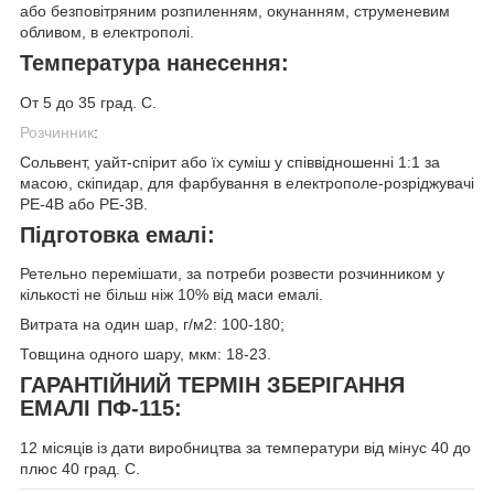
або безповітряним розпиленням, окунанням, струменевим
обливом, в електрополі.
Температура нанесення:
От 5 до 35 град. С.
Розчинник
:
Сольвент, уайт-спірит або їх суміш у співвідношенні 1:1 за
масою, скіпидар, для фарбування в електрополе-розріджувачі
PE-4В або PE-3В.
Підготовка емалі:
Ретельно перемішати, за потреби розвести розчинником у
кількості не більш ніж 10% від маси емалі.
Витрата на один шар, г/м2: 100-180;
Товщина одного шару, мкм: 18-23.
ГАРАНТІЙНИЙ ТЕРМІН ЗБЕРІГАННЯ
ЕМАЛІ ПФ-115:
12 місяців із дати виробництва за температури від мінус 40 до
плюс 40 град. С.