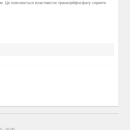
сом. Це пояснюється властивістю тринатрійфосфату сприяти
0
16:00