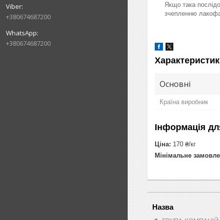
Якщо така послідо
зчепленню лакофар
+380674687200
+380674687200
Характеристик
Основні
Країна виробник
Інформація дл
Ціна:
170 ₴/кг
Мінімальне замовле