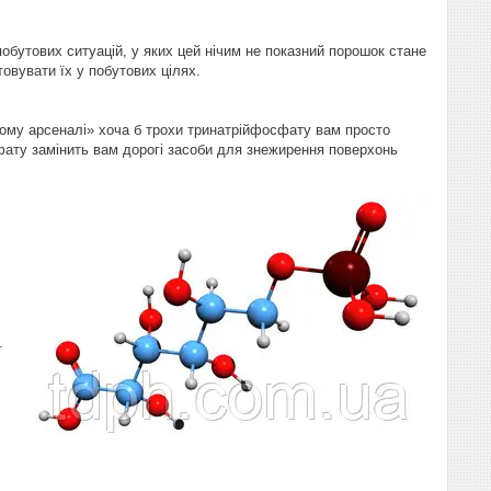
обутових ситуацій, у яких цей нічим не показний порошок стане
овувати їх у побутових цілях.
ому арсеналі» хоча б трохи тринатрійфосфату вам просто
ату замінить вам дорогі засоби для знежирення поверхонь
—