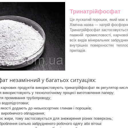
Тринатрійфосфат
Це лускатий порошок, який має к
Хімічна назва — натрій фосфорн
Тринатрійфосфат застосовується 
паажній промисловості, харчової
всіх видів мінеральних забруд
внутрішніх поверхностях теплоо
приладів.
ат незамінний у багатьох ситуаціях:
 харчових продуктів використовують тринатрійфосфат як регулятор кисло
 використовують у технологічному процесі виготовлення паперу;
ля промивання трубопроводу;
я водопідготовки;
якості додають до низькосортних глинам і порошків;
 виробничого обладнання;
є жири, тому застосовується для знежирення різних поверхонь;
броблення сильно забрудненого робочого одягу або вітоші