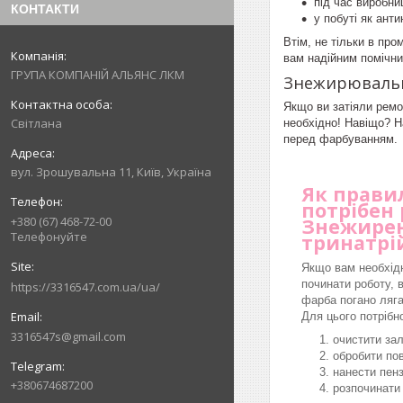
під час виробни
КОНТАКТИ
у побуті як анти
Втім, не тільки в пр
вам надійним помічник
ГРУПА КОМПАНІЙ АЛЬЯНС ЛКМ
Знежирювальн
Якщо ви затіяли ремо
Світлана
необхідно! Навіщо? Н
перед фарбуванням.
вул. Зрошувальна 11, Київ, Україна
Як правил
потрібен
+380 (67) 468-72-00
Знежирен
Телефонуйте
тринатрі
Якщо вам необхідн
починати роботу, 
https://3316547.com.ua/ua/
фарба погано ляга
Для цього потрібн
3316547s@gmail.com
очистити зал
обробити по
нанести пен
+380674687200
розпочинати