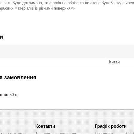
вність буде дотримана, то фарба не облізе та не стане бульбашку з ча
бових матеріалів із різними поверхнями
и
Китай
я замовлення
ння:
50 кг
Графік роботи
Понеділок
09:0