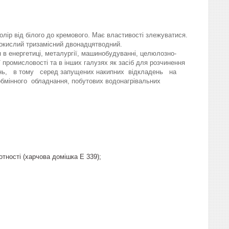
олір від білого до кремового. Має властивості злежуватися.
окислий тризамісний двонадцятводний.
в енергетиці, металургії, машинобудуванні, целюлозно-
 промисловості та в інших галузях як засіб для розчинення
нень, в тому серед запущених накипних відкладень на
бмінного обладнання, побутових водонагрівальних
тності (харчова домішка Е 339);