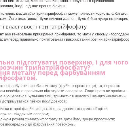
цтва синтетичних мийних засобів різного побутового призначення
накипин, іноді під час прання білизни
омислових масштабах тринатрійфосфат може принести користь. Є багато п
ом. Його властивості були вивчені давно, і було б безглуздо не використ
і властивості тринатрійфосфату
нт або генеральне прибирання приміщення, то мати у своєму «господарн
асамперед правильно приготований і використаний розчин тринатрійфосф
ьно підготувати поверхню, і для чого
 розчин тринатрійфосфату?
ня металу перед фарбуванням
йфосфатом.
о пофарбувати вироби з металу (труби, огорожі тощо), то, перш ніж
вам необхідно правильно підготувати поверхню. Якщо цього не зробити 
є або береться бульбашками, тримається недовго і швидко «облазить».
о дотримуватися певної послідовності:
ишки старої фарби, якщо такі є, за допомогою залізної щітки;
верхню наждачним папером;
зликом розчин тринатрійфосфату та дати йому добре просохнути;
 безпосередньо до фарбування поверхонь.