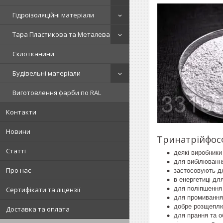
Гідроізоляційні матеріали
Тара Пластикова та Металева
Склотканини
Будівельні матеріали
Виготовлення фарби по RAL
Контакти
Новини
Тринатрійфосф
Статті
деякі виробники
для вибілювання
Про нас
застосовують д
в енергетиці дл
для поліпшення 
Сертифікати та ліцензії
для промивання
добре розщеплю
Доставка та оплата
для прання та о