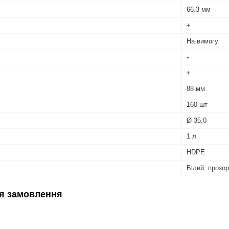
66.3 мм
+
На вимогу
-
+
88 мм
160 шт
Ø 35,0
1 л
HDPE
Білий, прозор
я замовлення