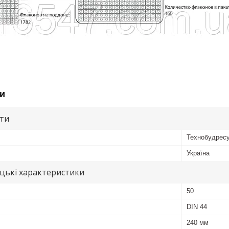
и
ути
Технобудрес
Україна
цькі характеристики
50
DIN 44
240 мм