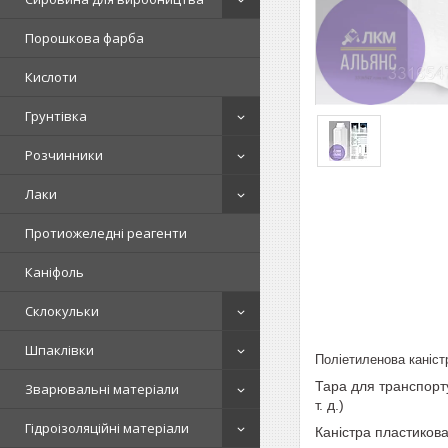
Порошкова фарба
Кислоти
Грунтівка
Розчинники
Лаки
Протиожеледні реагенти
Каніфоль
Склокульки
Шпаклівки
Поліетиленова каніст
Тара для транспортув
Зварювальні матеріали
т. д.)
Гідроізоляційні матеріали
Каністра пластикова