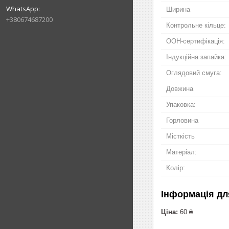
Ширина
+380674687200
Контрольне кільце:
ООН-сертифікація:
Індукційна запайка:
Оглядовий смуга:
Довжина
Упаковка:
Горловина
Місткість
Матеріал:
Колір:
Інформація дл
Ціна:
60 ₴