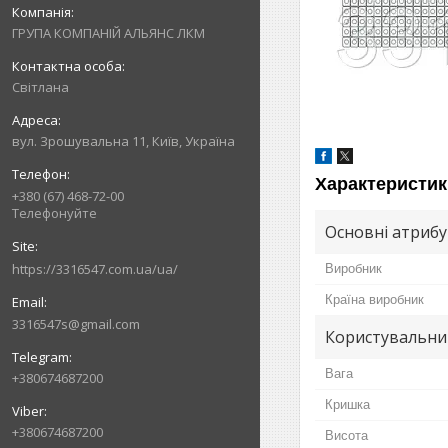
ГРУПА КОМПАНІЙ АЛЬЯНС ЛКМ
Світлана
вул. Зрошувальна 11, Київ, Україна
Характеристик
+380 (67) 468-72-00
Телефонуйте
Основні атриб
https://3316547.com.ua/ua/
Виробник
Країна виробник
3316547s@gmail.com
Користувальни
Вага
+380674687200
Кришка
+380674687200
Висота