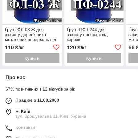
Ґрунт ФЛ-03 Ж для
Ґрунт ПФ-0244 для
Ґрун
захисту дерев'яних і
захисту поверхні від
захи
металевих поверхонь під
корозії.
мета
покриття різними
покр
110
120
66
₴/кг
₴/кг
₴
емалями
ема
Купити
Купити
Про нас
67% позитивних з 12 відгуків за рік
Працює з 11.08.2009
м. Київ
вул. Зрошувальна 11, Київ, Україна
Контакти