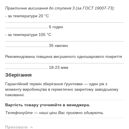
Практичне висихання до ступеня 3 (за ГОСТ 19007-73):
- за температури 20 °C
.......................................................................................................
..................................... 6 годин
- за температури 105 °C
.......................................................................................................
..................................... 35 хвилин
Рекомендована товщина висушеного одношарового покриття
.......................................................................................................
..................................... 18-23 мкм
Зберігання
Гарантійний термін зберігання ґрунтовки — один рік з
моменту виробництва в герметично закритому заводському
пакованні.
Вартість товару уточнюйте в менеджера.
Телефонуйте — наші ціни Вас приємно здивують.
Приховати