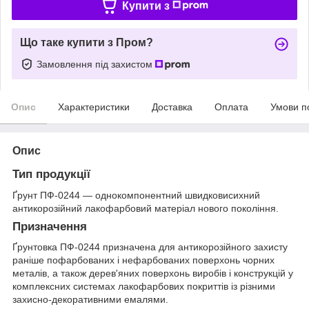
Купити з
Що таке купити з Пром?
Замовлення під захистом
Опис
Характеристики
Доставка
Оплата
Умови п
Опис
Тип продукції
Ґрунт ПФ-0244 — однокомпонентний швидковисихний
антикорозійний лакофарбовий матеріал нового покоління.
Призначення
Ґрунтовка ПФ-0244 призначена для антикорозійного захисту
раніше пофарбованих і нефарбованих поверхонь чорних
металів, а також дерев'яних поверхонь виробів і конструкцій у
комплексних системах лакофарбових покриттів із різними
захисно-декоративними емалями.