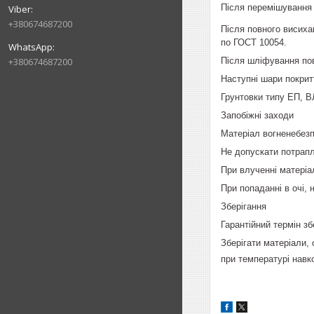
Після перемішування 
+380674687200
Після повного висиха
по ГОСТ 10054.
Після шліфування пов
+380674687200
Наступні шари покрит
Грунтовки типу ЕП, 
Запобіжні заходи
Матеріал вогненебезп
Не допускати потрапл
При влученні матеріа
При попаданні в очі, 
Зберігання
Гарантійний термін зб
Зберігати матеріали,
при температурі навк