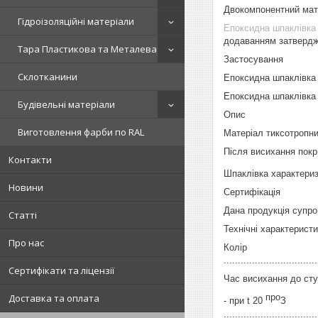
Двокомпонентний мат
Гідроізоляційні матеріали
Епоксидна шпаклівка
додаванням затвердж
Тара Пластикова та Металева
Застосування
Склотканини
Епоксидна шпаклівка 
Епоксидна шпаклівка 
Будівельні матеріали
Опис
Виготовлення фарби по RAL
Матеріал тиксотропн
Після висихання покр
Контакти
Шпаклівка характериз
Новини
Сертифікація
Дана продукція супро
Статті
Технічні характерист
Про нас
Колір
.............................
Сертифікати та ліцензії
Час висихання до сту
Доставка та оплата
про
- при t 20
З
..............................