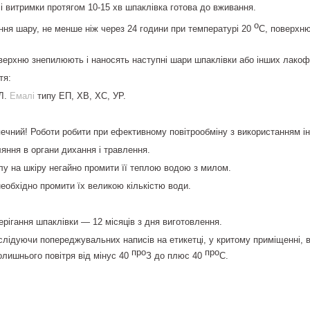
і витримки протягом 10-15 хв шпаклівка готова до вживання.
о
ння шару, не менше ніж через 24 години при температурі 20
С, поверхню
ерхню знепилюють і наносять наступні шари шпаклівки або інших лакоф
тя:
ВЛ.
Емалі
типу ЕП, ХВ, ХС, УР.
ечний! Роботи робити при ефективному повітрообміну з використанням ін
яння в органи дихання і травлення.
лу на шкіру негайно промити її теплою водою з милом.
необхідно промити їх великою кількістю води.
ерігання шпаклівки — 12 місяців з дня виготовлення.
 слідуючи попереджувальних написів на етикетці, у критому приміщенні,
про
про
олишнього повітря від мінус 40
З до плюс 40
С.