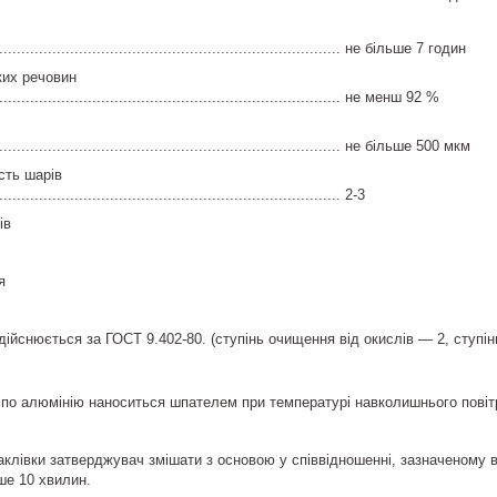
................................................................................ не більше 7 годин
ких речовин
................................................................................ не менш 92 %
................................................................................ не більше 500 мкм
сть шарів
.............................................................................. 2-3
ів
я
здійснюється за ГОСТ 9.402-80. (ступінь очищення від окислів — 2, ступі
 по алюмінію наноситься шпателем при температурі навколишнього пові
клівки затверджувач змішати з основою у співвідношенні, зазначеному в 
ше 10 хвилин.