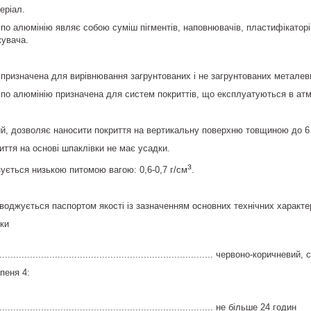
еріал.
по алюмінію являє собою суміш пігментів, наповнювачів, пластифікаторі
увача.
призначена для вирівнювання загрунтованих і не загрунтованих металевих
по алюмінію призначена для систем покриттів, що експлуатуються в ат
ий, дозволяє наносити покриття на вертикальну поверхню товщиною до 6
иття на основі шпаклівки не має усадки.
з
ується низькою питомою вагою: 0,6-0,7 г/см
.
воджується паспортом якості із зазначенням основних технічних характери
ики
................................................................................. червоно-коричневий,
пеня 4:
................................................................................ не більше 24 годин