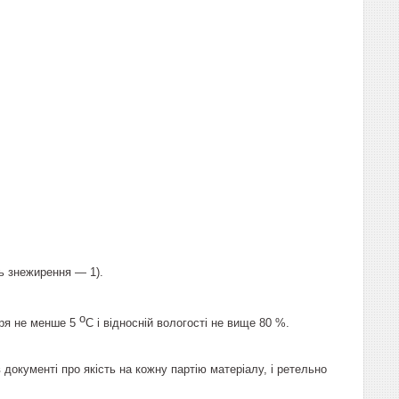
нь знежирення — 1).
о
тря не менше 5
С і відносній вологості не вище 80 %.
документі про якість на кожну партію матеріалу, і ретельно