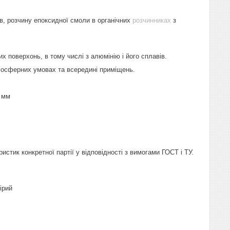
в, розчину епоксидної смоли в органічних
розчинниках
з
 поверхонь, в тому числі з алюмінію і його сплавів.
мосферних умовах та всередині приміщень.
 мм
стик конкретної партії у відповідності з вимогами ГОСТ і ТУ.
 сірий