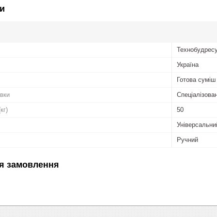
и
Технобудрес
Україна
Готова суміш
вки
Спеціалізова
кг)
50
Універсальни
Ручний
я замовлення