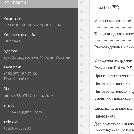
КОНТАКТИ
про
- при t 65
З
..............................
Масова частка нелет
ГРУПА КОМПАНІЙ АЛЬЯНС ЛКМ
..............................
Товщина одного шару
..............................
Світлана
Рекомендована кількі
................................
вул. Зрошувальна 11, Київ, Україна
Очищення інструмент
Розчинник Р-4 та Р-5.
+380 (67) 468-72-00
Правила застосуванн
Телефонуйте
Підготовка поверхні:
Підготовка поверхні 
https://3316547.com.ua/ua/
Умови при нанесенні:
Епоксидна шпаклівка
3316547s@gmail.com
Нанесення:
Для приготування шпа
+380674687200
перемішувати не мен