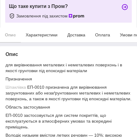
Що таке купити з Пром?
Замовлення під захистом
Опис
Характеристики
Доставка
Оплата
Умови п
Опис
для вирівнювання металевих і неметалевих поверхонь і в
якості грунтовки під епоксидні матеріали
Призначення
Шпаклівка
ЕП-0010 призначена для вирівнювання
загрунтованих або незаґрунтованих металевих і неметалевих
поверхонь, а також в якості грунтовки під епоксидні матеріали.
Область застосування
ЕП-0010 застосовується для систем покриттів, що
експлуатуються в атмосферних умовах та всередині
приміщень.
Володіє низьким вмістом летких речовин — 10%; високою