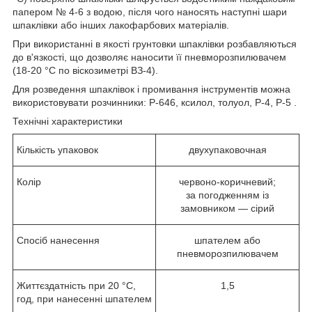
папером № 4-6 з водою, після чого наносять наступні шари
шпаклівки або інших лакофарбових матеріалів.
При використанні в якості грунтовки шпаклівки розбавляються
до в'язкості, що дозволяє наносити її пневморозпилювачем
(18-20 °С по віскозиметрі ВЗ-4).
Для розведення шпаклівок і промивання інструментів можна
використовувати розчинники: Р-646, ксилол, толуол, Р-4, Р-5 .
Технічні характеристики
Кількість упаковок
двухупаковочная
Колір
червоно-коричневий;
за погодженням із
замовником — сірий
Спосіб нанесення
шпателем або
пневморозпилювачем
Життєздатність при 20 °С,
1,5
год, при нанесенні шпателем