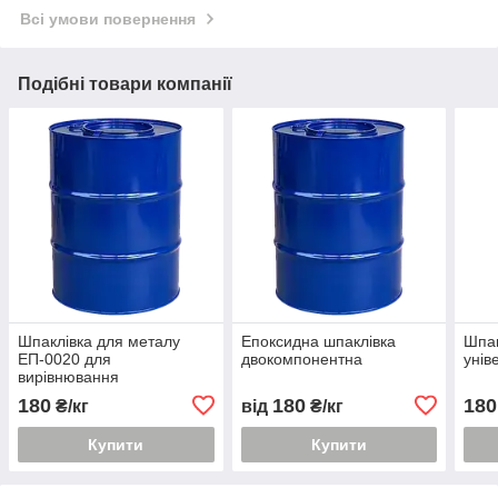
Всі умови повернення
Подібні товари компанії
Шпаклівка для металу
Епоксидна шпаклівка
Шпак
ЕП-0020 для
двокомпонентна
унів
вирівнювання
загрунтованих і не
180
180
180
₴/кг
від
₴/кг
загрунтованих поверхонь
Купити
Купити