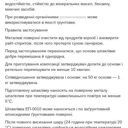
водостійкістю, стійкістю до мінеральних масел, бензину,
миючих засобів.
При розведенні органічними
розчинниками
може
використовуватися в якості грунтовки.
Правила застосування
Металеві поверхні очистити від продуктів корозії і знежирити
уайт-спіритом, після чого протерти сухою ганчіркою.
Перед застосуванням переконатися, що основа шпаклівки
добре перемішана й однорідна.
Для приготування композиції затверджувач долити до основи і
ретельно перемішувати не менше 10 хвилин.
Співвідношення затверджувача і основи: на 50 кг основи — 1
кг затверджувача.
Підготовлену шпаклівку наносять на поверхню металу
шпателем при температурі навколишнього повітря не менше
5°С.
Шпаклівка ЕП-0010 може наноситься і по заґрунтованій
епоксидними ґрунтовками поверхні.
Після повного висихання шару (24 години при температурі 20
°С) поверхню шпаклівки шліфується водостійким наждаковим