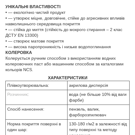
УНІКАЛЬНІ ВЛАСТИВОСТІ
• ― екологічно чистий продукт
• ― утворює міцне, довговічне, стійке до агресивних впливів
навколишнього середовища покриття
• ― стійка до миття (стійкість до мокрого стирання – 2 клас
ДСТУ EN 13300)
• ― створює матове покриття
• ― висока паропроникність і низьке водопоглинання
КОЛЕРОВКА
Колерується ручним способом з використанням водних
колеровочних паст або машинним способом за каталогами
кольорів NCS.
ХАРАКТЕРИСТИКИ
Плівкоутворювальна:
акрилова дисперсія
Розчинник
:
вода (не більше 10% від ваги
фарби)
Спосіб нанесення:
пензель, валик,
фарборозпилювач
Норма покриття поверхні в
130-180 г/м2 в залежності від
один шар:
типу поверхні та методу