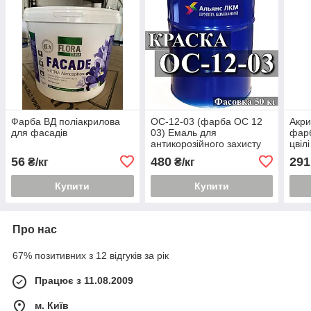
Фарба ВД поліакрилова
ОС-12-03 (фарба ОС 12
Акри
для фасадів
03) Емаль для
фарб
антикорозійного захисту
цвіл
фасадів будівель і споруд
56
480
291
₴/кг
₴/кг
Купити
Купити
Про нас
67% позитивних з 12 відгуків за рік
Працює з 11.08.2009
м. Київ