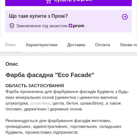
Що таке купити з Пром?
Замовлення під захистом
Опис
Характеристики
Доставка
Оплата
Умови п
Опис
Фарба фасадна "Eco Facade"
ОБЛАСТЬ ЗАСТОСУВАННЯ
Фарба призначена для фарбування фасадів будівель з будь-
яких мінеральних основ (цементна і цементно-вапняна
штукатурка,
шпаклівка
, цегла, бетон, шлакоблок), а також
гіпсових, дерев'яних і деревних основ.
Рекомендується для фарбування фасадів житлових,
громадських, адміністративних, торговельних, складських
будівель, промислових підприємств.