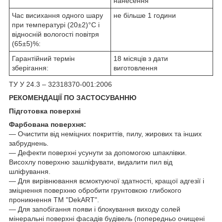
нанесення
Час висихання одного шару
не більше 1 години
при температурі (20±2)°С і
відносній вологості повітря
(65±5)%:
Гарантійний термін
18 місяців з дати
зберігання:
виготовлення
ТУ У 24.3 – 32318370-001:2006
РЕКОМЕНДАЦІЇ ПО ЗАСТОСУВАННЮ
Підготовка поверхні
Фарбована поверхня:
― Очистити від неміцних покриттів, пилу, жирових та інших
забруднень.
― Дефекти поверхні усунути за допомогою шпаклівки.
Висохлу поверхню зашліфувати, видалити пил від
шліфування.
― Для вирівнювання всмоктуючої здатності, кращої адгезії і
зміцнення поверхню обробити грунтовкою глибокого
проникнення ТМ "DekART".
― Для запобігання появи і блокування виходу солей
мінеральні поверхні фасадів будівель (попередньо очищені