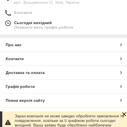
вул. Зрошувальна 11, Київ, Україна
Контакти
Сьогодні вихідний
Показати весь графік роботи
Про нас
Контакти
Доставка та оплата
Графік роботи
Повна версія сайту
Сайт створено на маркетплейсі
Prom.ua
Зараз компанія не може швидко обробляти замовлення та
повідомлення, оскільки за її графіком роботи сьогодні
вихідний. Вашу заявку буде оброблено найближчим