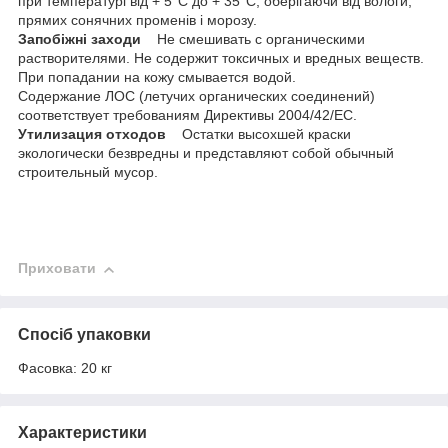
при температурі від + 5°С до + 35°С, оберігаючи від вологи,
прямих сонячних променів і морозу.
Запобіжні заходи
Не смешивать с органическими
растворителями. Не содержит токсичных и вредных веществ.
При попадании на кожу смывается водой.
Содержание ЛОС (летучих органических соединений)
соответствует требованиям Директивы 2004/42/ЕС.
Утилизация отходов
Остатки высохшей краски
экологически безвредны и представляют собой обычный
строительный мусор.
Приховати
Спосіб упаковки
Фасовка: 20 кг
Характеристики