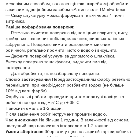
механічним способом, вологою щіткою, шкребком) обробити
захисним гідрофобним засобом «Антивысол» ТМ «Farbex».
― Свіжу штукатурку можна фарбувати тільки через 4 тижні
витримки.
Раніше пофарбована поверхня:
― Ретельно очистити поверхню від неміцних покриттів, пилу,
крейдових і вапняних побілок, масляних, жирових та інших
забруднень. Поверхню вимити розведеним миючим
розчином, ретельно промити чистою водою і висушити.
― Дефекти поверхні усунути за допомогою шпаклівки.
Висохлу поверхню зашліфувати, видалити пил від
шліфування.
― Далі обробляти, як незабарвлену поверхню.
Спосіб застосування
Перед застосуванням фарбу ретельно
перемішати, при необхідності розбавити водою (не більше
10% від ваги фарби).
Фарбувальні роботи проводити при температурі повітря та
робочої поверхні від + 5°С до + 35°С.
Наносити емаль в 1-2 шари.
Після закінчення робіт інструмент промити водою.
Час висихання
Не більше 1 години. В залежності від основи,
наступний шар наносити з інтервалом в 1-2 години.
Умови зберігання
Зберігати у щільно закритій тарі виробника