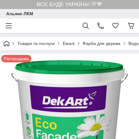
ВСЕ БУДЕ УКРАЇНА! 💛💙
Альянс ЛКМ
Товари та послуги
Емалі
Фарба для дерева
Водо
Распродажа