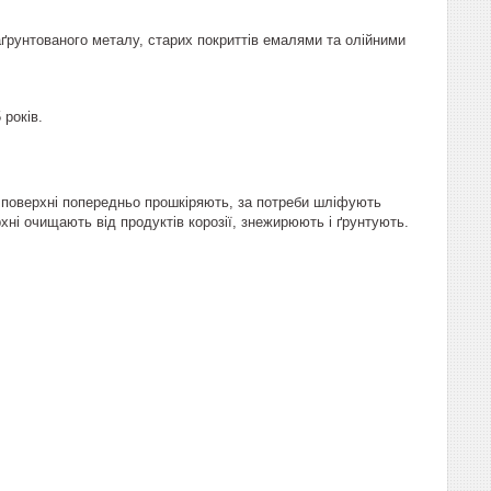
ґрунтованого металу, старих покриттів емалями та олійними
 років.
і поверхні попередньо прошкіряють, за потреби шліфують
ні очищають від продуктів корозії, знежирюють і ґрунтують.