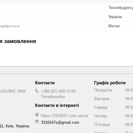
Технобудрес
Україна
фарбується
Метал
я замовлення
Графік роботи
Понеділок
09:0
 АЛЬЯНС ЛКМ
+380 (67) 468-72-00
Телефонуйте
Вівторок
09:0
Середа
09:0
https://3316547.com.ua/ua/
Четвер
09:0
3316547s@gmail.com
Пʼятниця
09:0
1, Київ, Україна