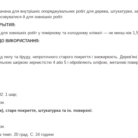
чена для внутрішніх опоряджувальних робіт для дерева, штукатурки, за
овуватися й для зовнішніх робіт.
РЫТИЯ:
для зовнішніх робіт у помірному та холодному кліматі — не менш ніж 1,5
ДО ВИКОРИСТАННЯ:
д пилу та бруду, непроточного старого покриття і знежирюють. Дерев'ян
ьною шкіркою зернистістю 4 або 5 і обробляють оліфою, металеві поверх
2: 1 шар;
ри.
), старе покриття, штукатурка та ін. поверхні:
ри.
 темп. 20 град. С: 24 години