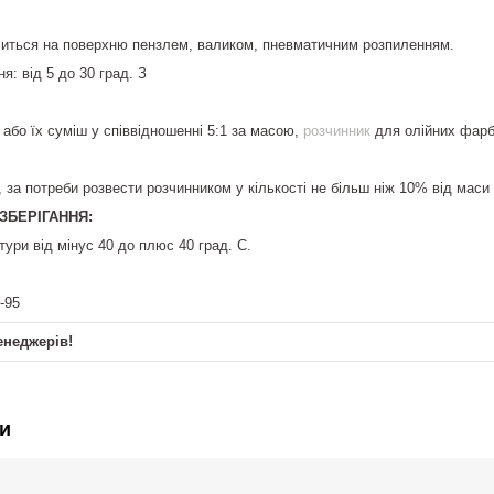
иться на поверхню пензлем, валиком, пневматичним розпиленням.
: від 5 до 30 град. З
 або їх суміш у співвідношенні 5:1 за масою,
розчинник
для олійних фарб
 за потреби розвести розчинником у кількості не більш ніж 10% від маси 
ЗБЕРІГАННЯ:
тури від мінус 40 до плюс 40 град. С.
-95
енеджерів!
и