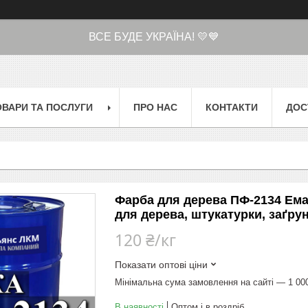
ВСЕ БУДЕ УКРАЇНА! 💛💙
ОВАРИ ТА ПОСЛУГИ
ПРО НАС
КОНТАКТИ
ДОС
Фарба для дерева ПФ-2134 Ема
для дерева, штукатурки, заґру
120 ₴/кг
Показати оптові ціни
Мінімальна сума замовлення на сайті — 1 00
В наявності
Оптом і в роздріб