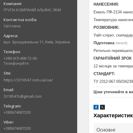
НАНЕСЕННЯ:
ГРУПА КОМПАНІЙ АЛЬЯНС ЛКМ
Емаль ПФ-2134 нанос
Температура нанесення
Світлана
РОЗМОВНИК:
Уайт-спірит, скипидар
вул. Зрошувальна 11, Київ, Україна
Підготовка
емалі
:
Ретельно перемішати,
+380 (67) 468-72-00
ГАРАНТІЙНИЙ ЗРОК 
Телефонуйте
12 місяців за темпера
СТАНДАРТ:
https://3316547.com.ua/ua/
ТУ 2312-067-05034239
Ціни уточнюйте в м
3316547s@gmail.com
+380674687200
Характеристик
+380674687200
Основні