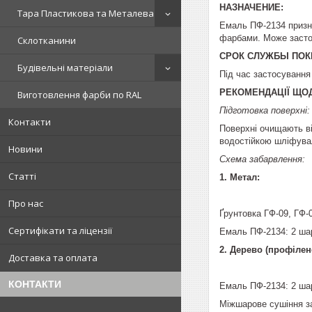
НАЗНАЧЕНИЕ:
Тара Пластикова та Металева
Емаль ПФ-2134 призна
фарбами. Може застос
Склотканини
СРОК СЛУЖБЫ ПОК
Будівельні матеріали
Під час застосування 
РЕКОМЕНДАЦІЇ ЩО
Виготовлення фарби по RAL
Підготовка поверхні:
Контакти
Поверхні очищають ві
водостійкою шліфувал
Новини
Схема забарвлення:
Статті
1. Метал:
Про нас
Ґрунтовка ГФ-09, ГФ-0
Сертифікати та ліцензії
Емаль ПФ-2134: 2 ша
2. Дерево (профілене
Доставка та оплата
КОНТАКТИ
Емаль ПФ-2134: 2 ша
Міжшарове сушіння за