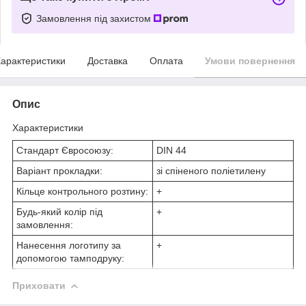
Замовлення під захистом
арактеристики
Доставка
Оплата
Умови повернення
Опис
Характеристики
Стандарт Євросоюзу:
DIN 44
Варіант прокладки:
зі спіненого поліетилену
Кільце контрольного розтину:
+
Будь-який колір під
+
замовлення:
Нанесення логотипу за
+
допомогою тамподруку:
Приховати