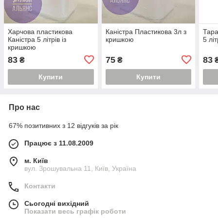
Харчова пластикова
Каністра Пластикова 3л з
Тара
Каністра 5 літрів із
кришкою
5 лі
кришкою
83
75
83
₴
₴
Купити
Купити
Про нас
67% позитивних з 12 відгуків за рік
Працює з 11.08.2009
м. Київ
вул. Зрошувальна 11, Київ, Україна
Контакти
Сьогодні вихідний
Показати весь графік роботи